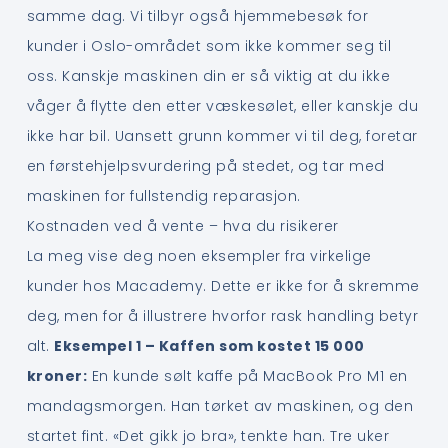
samme dag. Vi tilbyr også hjemmebesøk for
kunder i Oslo-området som ikke kommer seg til
oss. Kanskje maskinen din er så viktig at du ikke
våger å flytte den etter væskesølet, eller kanskje du
ikke har bil. Uansett grunn kommer vi til deg, foretar
en førstehjelpsvurdering på stedet, og tar med
maskinen for fullstendig reparasjon.
Kostnaden ved å vente – hva du risikerer
La meg vise deg noen eksempler fra virkelige
kunder hos Macademy. Dette er ikke for å skremme
deg, men for å illustrere hvorfor rask handling betyr
alt.
Eksempel 1 – Kaffen som kostet 15 000
kroner:
En kunde sølt kaffe på MacBook Pro M1 en
mandagsmorgen. Han tørket av maskinen, og den
startet fint. «Det gikk jo bra», tenkte han. Tre uker