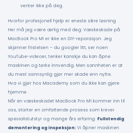
venter ikke på deg.
Hvorfor profesjonell hjelp er eneste sikre løsning
Her må jeg være ærlig med deg: Væskeskade på
MacBook Pro M1 er ikke en DIY-reparasjon. Jeg
skjønner fristelsen – du googler litt, ser noen
YouTube-videoer, tenker kanskje du kan åpne
maskinen og tørke innvendig. Men sannheten er at
du mest sannsynlig gjør mer skade enn nytte.
Hva vi gjør hos Macademy som du ikke kan gjøre
hjemme
Når en væskeskadet MacBook Pro M1 kommer inn til
oss, starter en omfattende prosess som krever
spesialistutstyr og mange års erfaring:
Fullstendig
demontering og inspeksjon:
Vi åpner maskinen