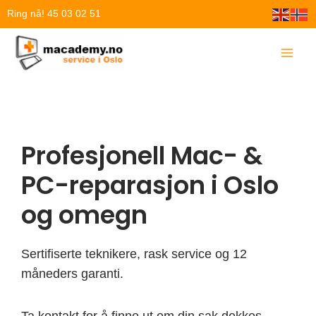
Hopp
Ring nå! 45 03 02 51
rett
til
innholdet
Profesjonell Mac- &
PC-reparasjon i Oslo
og omegn
Sertifiserte teknikere, rask service og 12
måneders garanti.
Ta kontakt for å finne ut om din sak dekkes