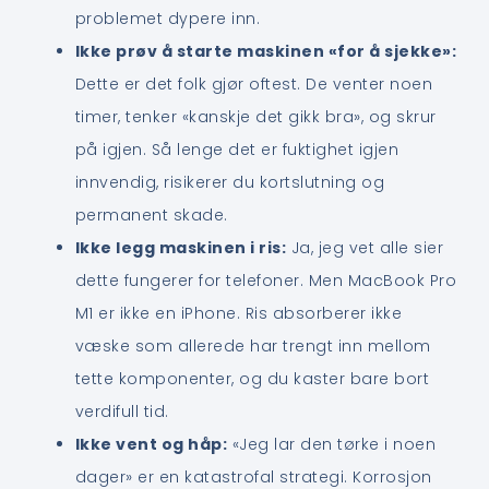
problemet dypere inn.
Ikke prøv å starte maskinen «for å sjekke»:
Dette er det folk gjør oftest. De venter noen
timer, tenker «kanskje det gikk bra», og skrur
på igjen. Så lenge det er fuktighet igjen
innvendig, risikerer du kortslutning og
permanent skade.
Ikke legg maskinen i ris:
Ja, jeg vet alle sier
dette fungerer for telefoner. Men MacBook Pro
M1 er ikke en iPhone. Ris absorberer ikke
væske som allerede har trengt inn mellom
tette komponenter, og du kaster bare bort
verdifull tid.
Ikke vent og håp:
«Jeg lar den tørke i noen
dager» er en katastrofal strategi. Korrosjon