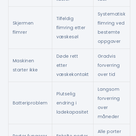
Systematisk
Tilfeldig
Skjermen
flimring ved
flimring etter
flimrer
bestemte
væskesøl
oppgaver
Døde rett
Gradvis
Maskinen
etter
forverring
starter ikke
væskekontakt
over tid
Langsom
Plutselig
forverring
Batteriproblem
endring i
over
ladekapasitet
måneder
Alle porter
Porter fungerer
Enkelte porter