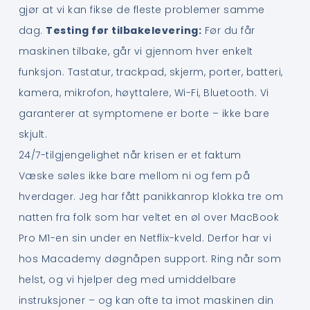
gjør at vi kan fikse de fleste problemer samme
dag.
Testing før tilbakelevering:
Før du får
maskinen tilbake, går vi gjennom hver enkelt
funksjon. Tastatur, trackpad, skjerm, porter, batteri,
kamera, mikrofon, høyttalere, Wi-Fi, Bluetooth. Vi
garanterer at symptomene er borte – ikke bare
skjult.
24/7-tilgjengelighet når krisen er et faktum
Væske søles ikke bare mellom ni og fem på
hverdager. Jeg har fått panikkanrop klokka tre om
natten fra folk som har veltet en øl over MacBook
Pro M1-en sin under en Netflix-kveld. Derfor har vi
hos Macademy døgnåpen support. Ring når som
helst, og vi hjelper deg med umiddelbare
instruksjoner – og kan ofte ta imot maskinen din