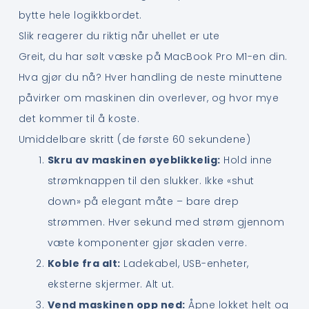
bytte hele logikkbordet.
Slik reagerer du riktig når uhellet er ute
Greit, du har sølt væske på MacBook Pro M1-en din.
Hva gjør du nå? Hver handling de neste minuttene
påvirker om maskinen din overlever, og hvor mye
det kommer til å koste.
Umiddelbare skritt (de første 60 sekundene)
Skru av maskinen øyeblikkelig:
Hold inne
strømknappen til den slukker. Ikke «shut
down» på elegant måte – bare drep
strømmen. Hver sekund med strøm gjennom
væte komponenter gjør skaden verre.
Koble fra alt:
Ladekabel, USB-enheter,
eksterne skjermer. Alt ut.
Vend maskinen opp ned:
Åpne lokket helt og