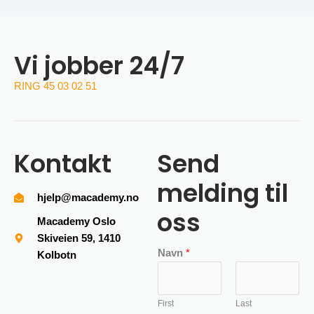
Vi jobber 24/7
RING 45 03 02 51
Kontakt
Send
melding til
hjelp@macademy.no
oss
Macademy Oslo
Skiveien 59, 1410
Navn
*
Kolbotn
First
Last