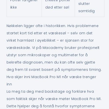
slutter
ikke
død etter søl
samtidig
Nøkkelen ligger ofte i historikken. Hvis problemene
startet kort tid etter et væskesøl – selv om det
virket harmløst i øyeblikket – er sjansen stor for
væskeskade. Vi på Macademy bruker profesjonelt
utstyr som mikroskoper og multimeter for å
bekrefte diagnosen, men du kan ofte selv gjette
deg frem til svaret basert på symptomenes timing.
Hva skjer inni MacBook Pro M1 når væske trenger
inn
La meg ta deg med backstage og forklare hva
som faktisk skjer når væske møter MacBook Pro M1.
Dette hjelper deg å forstå hvorfor symptomene