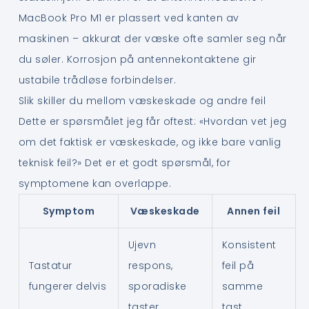
MacBook Pro M1 er plassert ved kanten av
maskinen – akkurat der væske ofte samler seg når
du søler. Korrosjon på antennekontaktene gir
ustabile trådløse forbindelser.
Slik skiller du mellom væskeskade og andre feil
Dette er spørsmålet jeg får oftest: «Hvordan vet jeg
om det faktisk er væskeskade, og ikke bare vanlig
teknisk feil?» Det er et godt spørsmål, for
symptomene kan overlappe.
Symptom
Væskeskade
Annen feil
Ujevn
Konsistent
Tastatur
respons,
feil på
fungerer delvis
sporadiske
samme
taster
tast