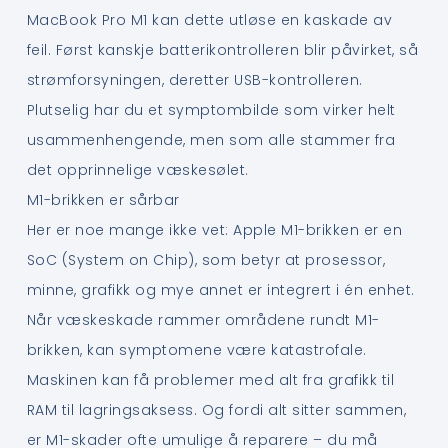
MacBook Pro M1 kan dette utløse en kaskade av
feil. Først kanskje batterikontrolleren blir påvirket, så
strømforsyningen, deretter USB-kontrolleren.
Plutselig har du et symptombilde som virker helt
usammenhengende, men som alle stammer fra
det opprinnelige væskesølet.
M1-brikken er sårbar
Her er noe mange ikke vet: Apple M1-brikken er en
SoC (System on Chip), som betyr at prosessor,
minne, grafikk og mye annet er integrert i én enhet.
Når væskeskade rammer områdene rundt M1-
brikken, kan symptomene være katastrofale.
Maskinen kan få problemer med alt fra grafikk til
RAM til lagringsaksess. Og fordi alt sitter sammen,
er M1-skader ofte umulige å reparere – du må