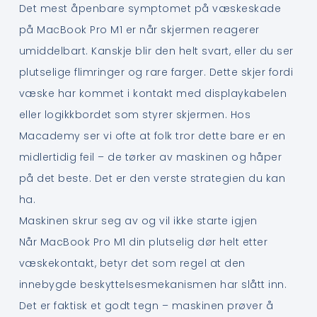
Det mest åpenbare symptomet på væskeskade
på MacBook Pro M1 er når skjermen reagerer
umiddelbart. Kanskje blir den helt svart, eller du ser
plutselige flimringer og rare farger. Dette skjer fordi
væske har kommet i kontakt med displaykabelen
eller logikkbordet som styrer skjermen. Hos
Macademy ser vi ofte at folk tror dette bare er en
midlertidig feil – de tørker av maskinen og håper
på det beste. Det er den verste strategien du kan
ha.
Maskinen skrur seg av og vil ikke starte igjen
Når MacBook Pro M1 din plutselig dør helt etter
væskekontakt, betyr det som regel at den
innebygde beskyttelsesmekanismen har slått inn.
Det er faktisk et godt tegn – maskinen prøver å