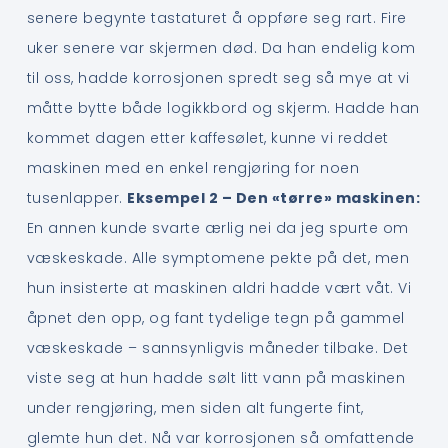
senere begynte tastaturet å oppføre seg rart. Fire
uker senere var skjermen død. Da han endelig kom
til oss, hadde korrosjonen spredt seg så mye at vi
måtte bytte både logikkbord og skjerm. Hadde han
kommet dagen etter kaffesølet, kunne vi reddet
maskinen med en enkel rengjøring for noen
tusenlapper.
Eksempel 2 – Den «tørre» maskinen:
En annen kunde svarte ærlig nei da jeg spurte om
væskeskade. Alle symptomene pekte på det, men
hun insisterte at maskinen aldri hadde vært våt. Vi
åpnet den opp, og fant tydelige tegn på gammel
væskeskade – sannsynligvis måneder tilbake. Det
viste seg at hun hadde sølt litt vann på maskinen
under rengjøring, men siden alt fungerte fint,
glemte hun det. Nå var korrosjonen så omfattende