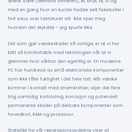
årene: kaffe (definitivt vinneren), øl, brus, te, til og
med en gang hvor en kunde hadde sølt fiskeboller i
hvit saus over tastaturet sitt. Ikke spør meg
hvordan det skjedde – jeg spurte ikke.
Det som gjør væskeskader så vanlige, er at vi har
blitt så komfortable med teknologien vår at vi
glemmer hvor sårbar den egentlig er. En moderne
PC har hundrevis av små elektroniske komponenter
som ikke tåler fuktighet i det hele tatt. Når væske
kommer i kontakt med strømkretser, skjer det flere
ting samtidig: kortslutnig, korrosjon og potensielt
permanente skader på delicate komponenter som
hovedkort, RAM og prosessor.
Statistikk fra vår reparasjonsavdeling viser at