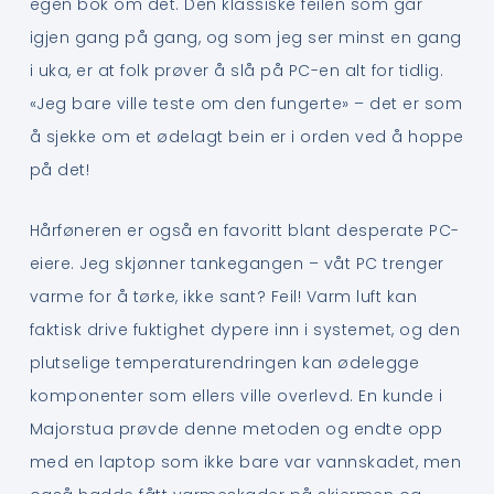
egen bok om det. Den klassiske feilen som går
igjen gang på gang, og som jeg ser minst en gang
i uka, er at folk prøver å slå på PC-en alt for tidlig.
«Jeg bare ville teste om den fungerte» – det er som
å sjekke om et ødelagt bein er i orden ved å hoppe
på det!
Hårføneren er også en favoritt blant desperate PC-
eiere. Jeg skjønner tankegangen – våt PC trenger
varme for å tørke, ikke sant? Feil! Varm luft kan
faktisk drive fuktighet dypere inn i systemet, og den
plutselige temperaturendringen kan ødelegge
komponenter som ellers ville overlevd. En kunde i
Majorstua prøvde denne metoden og endte opp
med en laptop som ikke bare var vannskadet, men