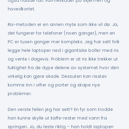
også hadde fått varmeskader på skjermen og
hovedkortet.
Ris-metoden er en annen myte som ikke vil dø. Ja,
det fungerer for telefoner (noen ganger), men en
PC er tusen ganger mer kompleks. Jeg har sett folk
legge hele laptoper ned i gigantiske boller med ris
og vente i dagevis. Problem er at ris ikke trekker ut
fuktighet fra de dype delene av systemet hvor den
virkelig kan gjøre skade. Dessuten kan risstøv
komme inn i vifter og porter og skape nye
problemer.
Den verste feilen jeg har sett? En fyr som trodde
han kunne skylle ut kaffe-rester med vann fra
springen. Jo, du leste riktig – han holdt laptopen