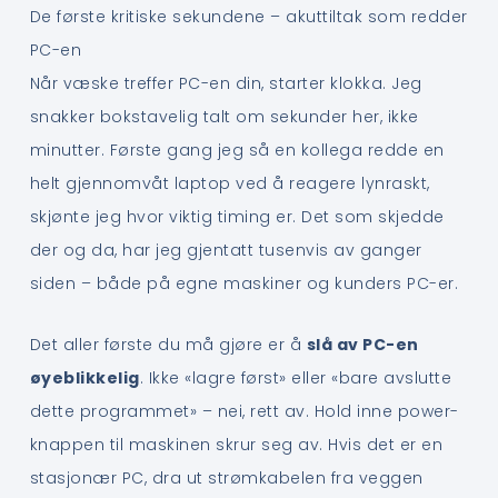
De første kritiske sekundene – akuttiltak som redder
PC-en
Når væske treffer PC-en din, starter klokka. Jeg
snakker bokstavelig talt om sekunder her, ikke
minutter. Første gang jeg så en kollega redde en
helt gjennomvåt laptop ved å reagere lynraskt,
skjønte jeg hvor viktig timing er. Det som skjedde
der og da, har jeg gjentatt tusenvis av ganger
siden – både på egne maskiner og kunders PC-er.
Det aller første du må gjøre er å
slå av PC-en
øyeblikkelig
. Ikke «lagre først» eller «bare avslutte
dette programmet» – nei, rett av. Hold inne power-
knappen til maskinen skrur seg av. Hvis det er en
stasjonær PC, dra ut strømkabelen fra veggen