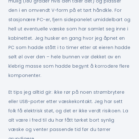
mulig (180 grader hvis den tåler det) og plasser
den i en omvendt V-form på et tørt håndkle. For
stasjonære PC-er, fjern sidepanelet umiddelbart og
hell ut eventuelle væske som har samlet seg inne i
kabinettet. Jeg husker en gang hvor jeg åpnet en
PC som hadde stått i to timer etter at eieren hadde
sølt øl over den – hele bunnen var dekket av en
klebrig masse som hadde begynt å korrodere flere
komponenter.
Et tips jeg alltid gir: ikke rør på noen strømbrytere
eller USB-porter etter væskekontakt. Jeg har sett
folk få elektrisk støt, og det er ikke verdt risikoen. La
alt være i fred til du har fått tørket bort synlig
væske og venter passende tid før du tørrer
grundigere.