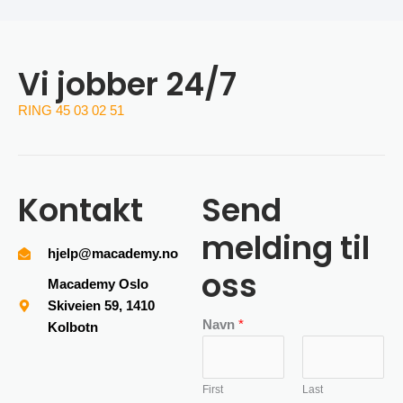
Vi jobber 24/7
RING 45 03 02 51
Kontakt
Send
melding til
hjelp@macademy.no
oss
Macademy Oslo
Skiveien 59, 1410
Navn
*
Kolbotn
First
Last