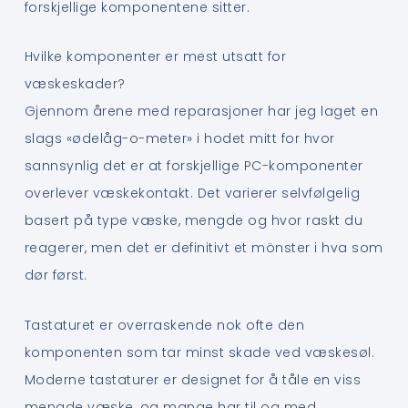
forskjellige komponentene sitter.
Hvilke komponenter er mest utsatt for
væskeskader?
Gjennom årene med reparasjoner har jeg laget en
slags «ødelåg-o-meter» i hodet mitt for hvor
sannsynlig det er at forskjellige PC-komponenter
overlever væskekontakt. Det varierer selvfølgelig
basert på type væske, mengde og hvor raskt du
reagerer, men det er definitivt et mönster i hva som
dør først.
Tastaturet er overraskende nok ofte den
komponenten som tar minst skade ved væskesøl.
Moderne tastaturer er designet for å tåle en viss
mengde væske, og mange har til og med