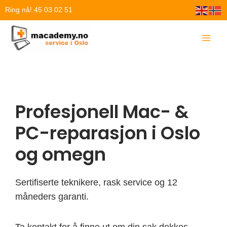
Hopp
Ring nå! 45 03 02 51
rett
til
innholdet
Profesjonell Mac- &
PC-reparasjon i Oslo
og omegn
Sertifiserte teknikere, rask service og 12
måneders garanti.
Ta kontakt for å finne ut om din sak dekkes