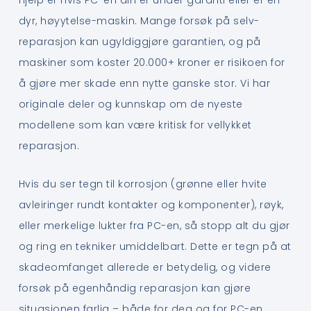
hjelp er hvis PC-en din er under garanti eller er en
dyr, høyytelse-maskin. Mange forsøk på selv-
reparasjon kan ugyldiggjøre garantien, og på
maskiner som koster 20.000+ kroner er risikoen for
å gjøre mer skade enn nytte ganske stor. Vi har
originale deler og kunnskap om de nyeste
modellene som kan være kritisk for vellykket
reparasjon.
Hvis du ser tegn til korrosjon (grønne eller hvite
avleiringer rundt kontakter og komponenter), røyk,
eller merkelige lukter fra PC-en, så stopp alt du gjør
og ring en tekniker umiddelbart. Dette er tegn på at
skadeomfanget allerede er betydelig, og videre
forsøk på egenhåndig reparasjon kan gjøre
situasjonen farlig – både for deg og for PC-en.