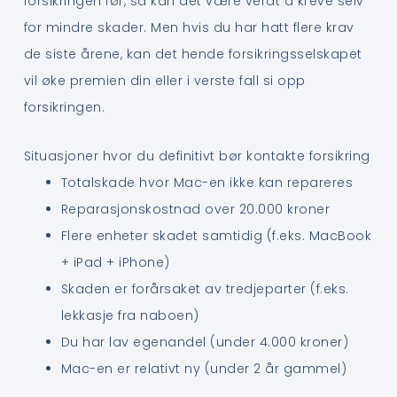
forsikringen før, så kan det være verdt å kreve selv
for mindre skader. Men hvis du har hatt flere krav
de siste årene, kan det hende forsikringsselskapet
vil øke premien din eller i verste fall si opp
forsikringen.
Situasjoner hvor du definitivt bør kontakte forsikring
Totalskade hvor Mac-en ikke kan repareres
Reparasjonskostnad over 20.000 kroner
Flere enheter skadet samtidig (f.eks. MacBook
+ iPad + iPhone)
Skaden er forårsaket av tredjeparter (f.eks.
lekkasje fra naboen)
Du har lav egenandel (under 4.000 kroner)
Mac-en er relativt ny (under 2 år gammel)