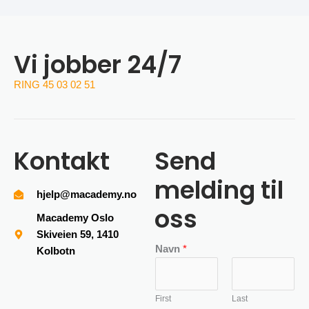
Vi jobber 24/7
RING 45 03 02 51
Kontakt
Send
melding til
hjelp@macademy.no
oss
Macademy Oslo
Skiveien 59, 1410
Navn
*
Kolbotn
First
Last