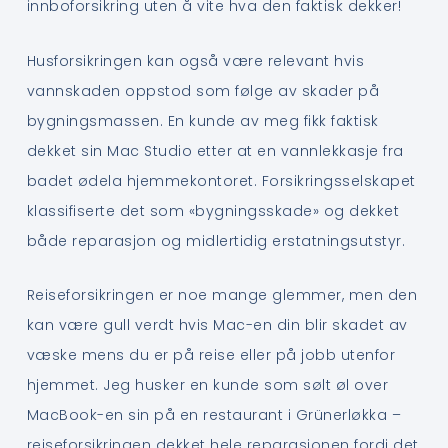
innboforsikring uten å vite hva den faktisk dekker!
Husforsikringen kan også være relevant hvis
vannskaden oppstod som følge av skader på
bygningsmassen. En kunde av meg fikk faktisk
dekket sin Mac Studio etter at en vannlekkasje fra
badet ødela hjemmekontoret. Forsikringsselskapet
klassifiserte det som «bygningsskade» og dekket
både reparasjon og midlertidig erstatningsutstyr.
Reiseforsikringen er noe mange glemmer, men den
kan være gull verdt hvis Mac-en din blir skadet av
væske mens du er på reise eller på jobb utenfor
hjemmet. Jeg husker en kunde som sølt øl over
MacBook-en sin på en restaurant i Grünerløkka –
reiseforsikringen dekket hele reparasjonen fordi det