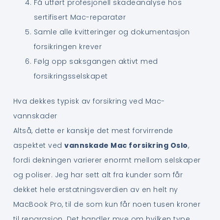
Få utført profesjonell skadeanalyse hos
sertifisert Mac-reparatør
Samle alle kvitteringer og dokumentasjon
forsikringen krever
Følg opp saksgangen aktivt med
forsikringsselskapet
Hva dekkes typisk av forsikring ved Mac-
vannskader
Altså, dette er kanskje det mest forvirrende
aspektet ved
vannskade Mac forsikring Oslo
,
fordi dekningen varierer enormt mellom selskaper
og poliser. Jeg har sett alt fra kunder som får
dekket hele erstatningsverdien av en helt ny
MacBook Pro, til de som kun får noen tusen kroner
til reparasjon. Det handler mye om hvilken type