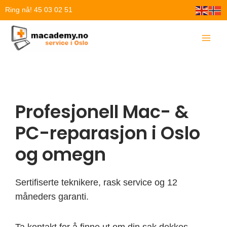
Hopp
Ring nå! 45 03 02 51
rett
til
innholdet
Profesjonell Mac- &
PC-reparasjon i Oslo
og omegn
Sertifiserte teknikere, rask service og 12
måneders garanti.
Ta kontakt for å finne ut om din sak dekkes