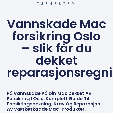
TJENESTER
Vannskade Mac
forsikring Oslo
– slik får du
dekket
reparasjonsregn
Få Vannskade På Din Mac Dekket Av
Forsikring I Oslo. Komplett Guide Til
Forsikringsdekning, Krav Og Reparasjon
Av Væskeskadde Mac-Produkter.