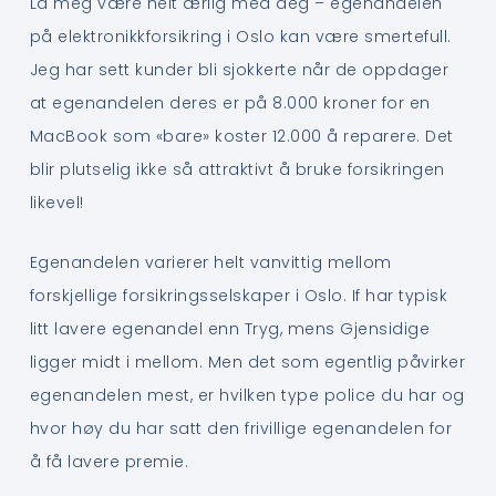
La meg være helt ærlig med deg – egenandelen
på elektronikkforsikring i Oslo kan være smertefull.
Jeg har sett kunder bli sjokkerte når de oppdager
at egenandelen deres er på 8.000 kroner for en
MacBook som «bare» koster 12.000 å reparere. Det
blir plutselig ikke så attraktivt å bruke forsikringen
likevel!
Egenandelen varierer helt vanvittig mellom
forskjellige forsikringsselskaper i Oslo. If har typisk
litt lavere egenandel enn Tryg, mens Gjensidige
ligger midt i mellom. Men det som egentlig påvirker
egenandelen mest, er hvilken type police du har og
hvor høy du har satt den frivillige egenandelen for
å få lavere premie.