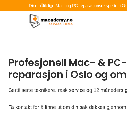
Hopp
Dine pålitelige Mac- og PC-reparasjonseksperter i Os
rett
til
innholdet
Profesjonell Mac- & PC-
reparasjon i Oslo og o
Sertifiserte teknikere, rask service og 12 måneders g
Ta kontakt for å finne ut om din sak dekkes gjennom 