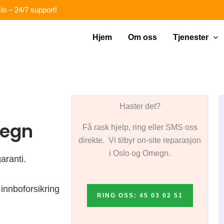
lo – 24/7 support!
Hjem
Om oss
Tjenester
Haster det?
megn
Få rask hjelp, ring eller SMS oss
direkte. Vi tilbyr on-site reparasjon
i Oslo og Omegn.
aranti.
innboforsikring
RING OSS: 45 03 02 51