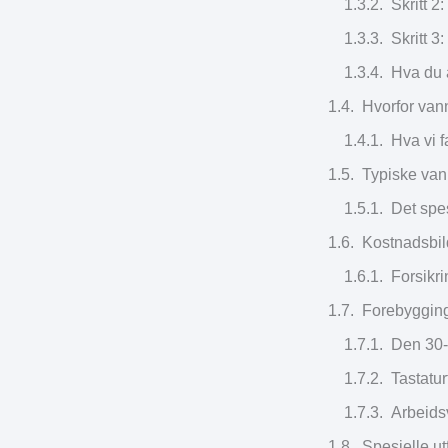
Skritt 2
Skritt 
Hva du 
Hvorfor van
Hva vi 
Typiske van
Det spe
Kostnadsbil
Forsikr
Forebygging
Den 30-
Tastatur
Arbeids
Spesielle u