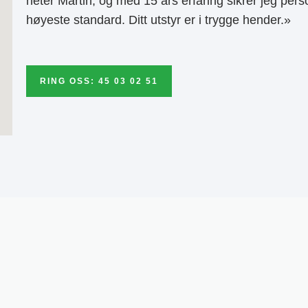
heter Martin, og med 15 års erfaring sikrer jeg pers
høyeste standard. Ditt utstyr er i trygge hender.»
RING OSS: 45 03 02 51