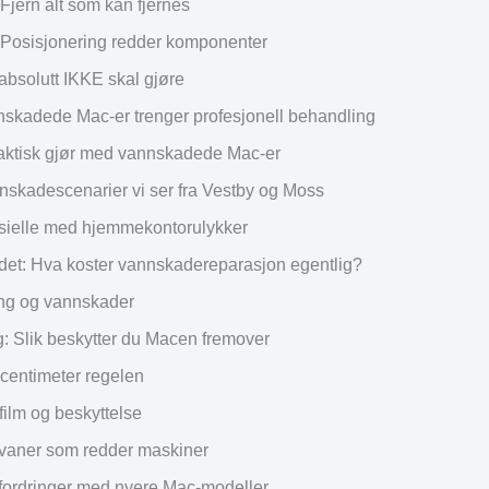
: Fjern alt som kan fjernes
3: Posisjonering redder komponenter
absolutt IKKE skal gjøre
nskadede Mac-er trenger profesjonell behandling
faktisk gjør med vannskadede Mac-er
nskadescenarier vi ser fra Vestby og Moss
sielle med hjemmekontorulykker
det: Hva koster vannskadereparasjon egentlig?
ing og vannskader
: Slik beskytter du Macen fremover
centimeter regelen
film og beskyttelse
vaner som redder maskiner
tfordringer med nyere Mac-modeller