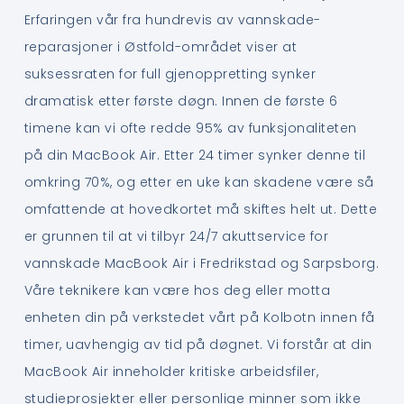
Erfaringen vår fra hundrevis av vannskade-
reparasjoner i Østfold-området viser at
suksessraten for full gjenoppretting synker
dramatisk etter første døgn. Innen de første 6
timene kan vi ofte redde 95% av funksjonaliteten
på din MacBook Air. Etter 24 timer synker denne til
omkring 70%, og etter en uke kan skadene være så
omfattende at hovedkortet må skiftes helt ut. Dette
er grunnen til at vi tilbyr 24/7 akuttservice for
vannskade MacBook Air i Fredrikstad og Sarpsborg.
Våre teknikere kan være hos deg eller motta
enheten din på verkstedet vårt på Kolbotn innen få
timer, uavhengig av tid på døgnet. Vi forstår at din
MacBook Air inneholder kritiske arbeidsfiler,
studieprosjekter eller personlige minner som ikke