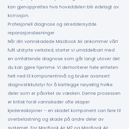
kan gjenopprettes hvis hoveddelen blir ødelagt av
korrosjon.
Profesjonell diagnose og skreddersydde
reparasjonsløsninger
Når din vannskadede MacBook Air ankommer vårt
fullt utstyrte verksted, starter vi umiddelbart med
en omfattende diagnose som går langt utover det
du kan gjøre hjemme. Vi demonterer hele enheten
helt ned til komponentnivå og bruker avansert
diagnostikkutstyr for å kartlegge nøyaktig hvilke
deler som er påvirket av væsken. Denne prosessen
er kritisk fordi vannskader ofte skaper
kjedereaksjoner – en skadet komponent can føre til
overbelastning og skade på andre deler av
systemet. For MacBook Air M2 og MacBook Air