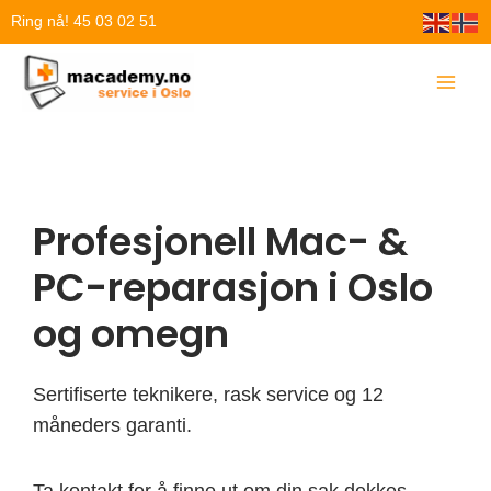
Hopp
Ring nå! 45 03 02 51
rett
til
innholdet
Profesjonell Mac- &
PC-reparasjon i Oslo
og omegn
Sertifiserte teknikere, rask service og 12
måneders garanti.
Ta kontakt for å finne ut om din sak dekkes