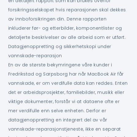
en detaljert rapport som kan brukes overfor
forsikringsselskapet hvis reparasjonen skal dekkes
av innboforsikringen din. Denne rapporten
inkluderer før- og etterbilder, komponentlister og
detaljerte beskrivelser av alle arbeid som er utført.
Datagjenoppretting og sikkerhetskopi under
vannskade-reparasjon
En av de største bekymringene våre kunder i
Fredrikstad og Sarpsborg har når MacBook Air får
vannskade, er om verdifulle data kan reddes. Enten
det er arbeidsprosjekter, familiebilder, musikk eller
viktige dokumenter, forstår vi at dataene ofte er
mer verdifulle enn selve enheten. Derfor er
datagjenoppretting en integrert del av vår
vannskade-reparasjonstjeneste, ikke en separat