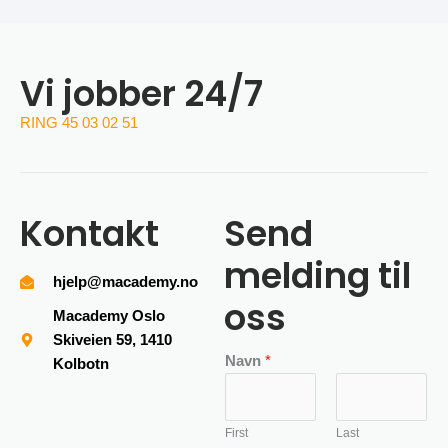
Vi jobber 24/7
RING 45 03 02 51
Kontakt
Send
melding til
hjelp@macademy.no
oss
Macademy Oslo
Skiveien 59, 1410
Navn
*
Kolbotn
First
Last