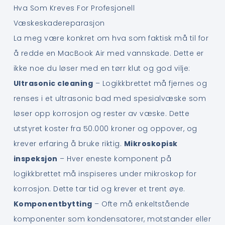
Hva Som Kreves For Profesjonell
Væskeskadereparasjon
La meg være konkret om hva som faktisk må til for
å redde en MacBook Air med vannskade. Dette er
ikke noe du løser med en tørr klut og god vilje:
Ultrasonic cleaning
– Logikkbrettet må fjernes og
renses i et ultrasonic bad med spesialvæske som
løser opp korrosjon og rester av væske. Dette
utstyret koster fra 50.000 kroner og oppover, og
krever erfaring å bruke riktig.
Mikroskopisk
inspeksjon
– Hver eneste komponent på
logikkbrettet må inspiseres under mikroskop for
korrosjon. Dette tar tid og krever et trent øye.
Komponentbytting
– Ofte må enkeltstående
komponenter som kondensatorer, motstander eller