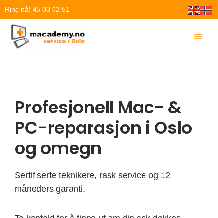
Hopp
Ring nå! 45 03 02 51
rett
til
innholdet
Profesjonell Mac- &
PC-reparasjon i Oslo
og omegn
Sertifiserte teknikere, rask service og 12
måneders garanti.
Ta kontakt for å finne ut om din sak dekkes