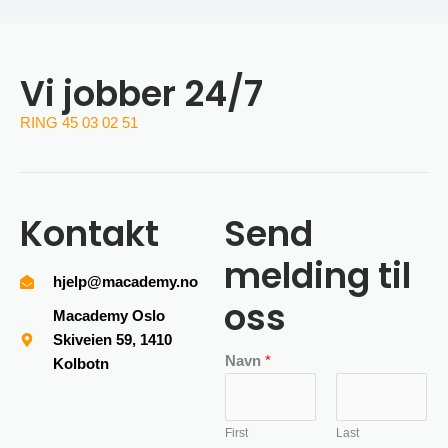
Vi jobber 24/7
RING 45 03 02 51
Kontakt
Send
melding til
hjelp@macademy.no
oss
Macademy Oslo
Skiveien 59, 1410
Navn
*
Kolbotn
First
Last