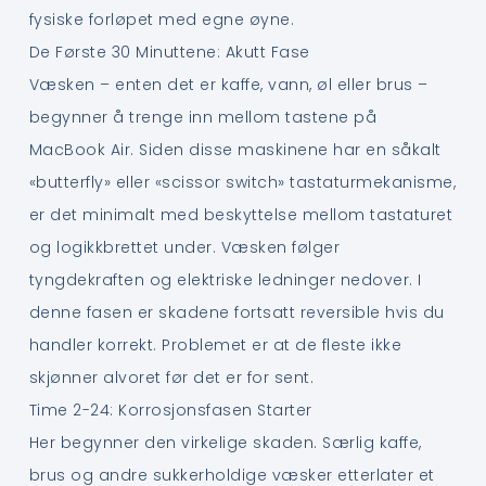
fysiske forløpet med egne øyne.
De Første 30 Minuttene: Akutt Fase
Væsken – enten det er kaffe, vann, øl eller brus –
begynner å trenge inn mellom tastene på
MacBook Air. Siden disse maskinene har en såkalt
«butterfly» eller «scissor switch» tastaturmekanisme,
er det minimalt med beskyttelse mellom tastaturet
og logikkbrettet under. Væsken følger
tyngdekraften og elektriske ledninger nedover. I
denne fasen er skadene fortsatt reversible hvis du
handler korrekt. Problemet er at de fleste ikke
skjønner alvoret før det er for sent.
Time 2-24: Korrosjonsfasen Starter
Her begynner den virkelige skaden. Særlig kaffe,
brus og andre sukkerholdige væsker etterlater et