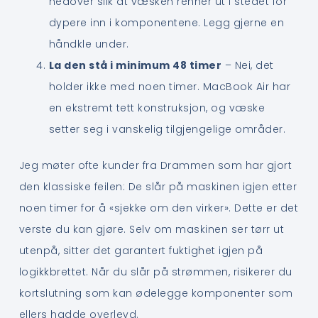
nedover slik at væsken renner ut i stedet for
dypere inn i komponentene. Legg gjerne en
håndkle under.
La den stå i minimum 48 timer
– Nei, det
holder ikke med noen timer. MacBook Air har
en ekstremt tett konstruksjon, og væske
setter seg i vanskelig tilgjengelige områder.
Jeg møter ofte kunder fra Drammen som har gjort
den klassiske feilen: De slår på maskinen igjen etter
noen timer for å «sjekke om den virker». Dette er det
verste du kan gjøre. Selv om maskinen ser tørr ut
utenpå, sitter det garantert fuktighet igjen på
logikkbrettet. Når du slår på strømmen, risikerer du
kortslutning som kan ødelegge komponenter som
ellers hadde overlevd.