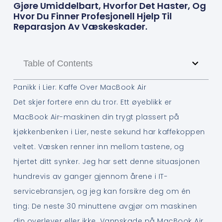
Gjøre Umiddelbart, Hvorfor Det Haster, Og
Hvor Du Finner Profesjonell Hjelp Til
Reparasjon Av Væskeskader.
Table of Contents
Panikk i Lier: Kaffe Over MacBook Air
Det skjer fortere enn du tror. Ett øyeblikk er
MacBook Air-maskinen din trygt plassert på
kjøkkenbenken i Lier, neste sekund har kaffekoppen
veltet. Væsken renner inn mellom tastene, og
hjertet ditt synker. Jeg har sett denne situasjonen
hundrevis av ganger gjennom årene i IT-
servicebransjen, og jeg kan forsikre deg om én
ting: De neste 30 minuttene avgjør om maskinen
din overlever eller ikke. Vannskade på MacBook Air