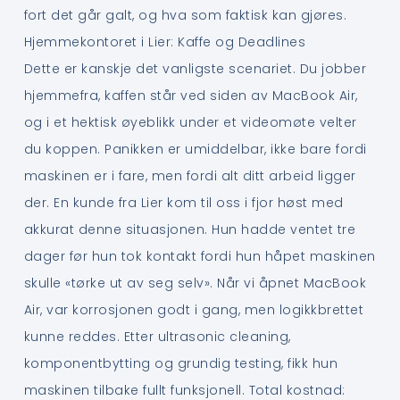
fort det går galt, og hva som faktisk kan gjøres.
Hjemmekontoret i Lier: Kaffe og Deadlines
Dette er kanskje det vanligste scenariet. Du jobber
hjemmefra, kaffen står ved siden av MacBook Air,
og i et hektisk øyeblikk under et videomøte velter
du koppen. Panikken er umiddelbar, ikke bare fordi
maskinen er i fare, men fordi alt ditt arbeid ligger
der. En kunde fra Lier kom til oss i fjor høst med
akkurat denne situasjonen. Hun hadde ventet tre
dager før hun tok kontakt fordi hun håpet maskinen
skulle «tørke ut av seg selv». Når vi åpnet MacBook
Air, var korrosjonen godt i gang, men logikkbrettet
kunne reddes. Etter ultrasonic cleaning,
komponentbytting og grundig testing, fikk hun
maskinen tilbake fullt funksjonell. Total kostnad: