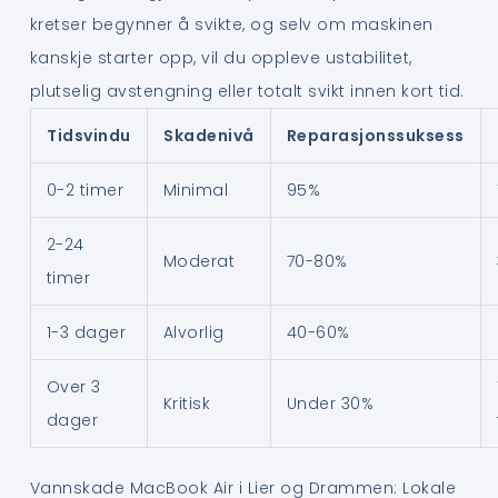
kretser begynner å svikte, og selv om maskinen
kanskje starter opp, vil du oppleve ustabilitet,
plutselig avstengning eller totalt svikt innen kort tid.
Tidsvindu
Skadenivå
Reparasjonssuksess
0-2 timer
Minimal
95%
2-24
Moderat
70-80%
timer
1-3 dager
Alvorlig
40-60%
Over 3
Kritisk
Under 30%
dager
Vannskade MacBook Air i Lier og Drammen: Lokale