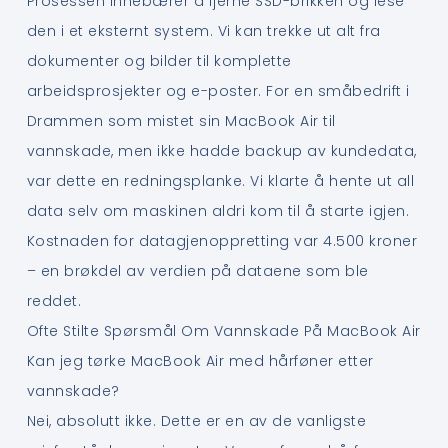
Prosessen innebærer å fjerne SSD-brikken og lese
den i et eksternt system. Vi kan trekke ut alt fra
dokumenter og bilder til komplette
arbeidsprosjekter og e-poster. For en småbedrift i
Drammen som mistet sin MacBook Air til
vannskade, men ikke hadde backup av kundedata,
var dette en redningsplanke. Vi klarte å hente ut all
data selv om maskinen aldri kom til å starte igjen.
Kostnaden for datagjenoppretting var 4.500 kroner
– en brøkdel av verdien på dataene som ble
reddet.
Ofte Stilte Spørsmål Om Vannskade På MacBook Air
Kan jeg tørke MacBook Air med hårføner etter
vannskade?
Nei, absolutt ikke. Dette er en av de vanligste