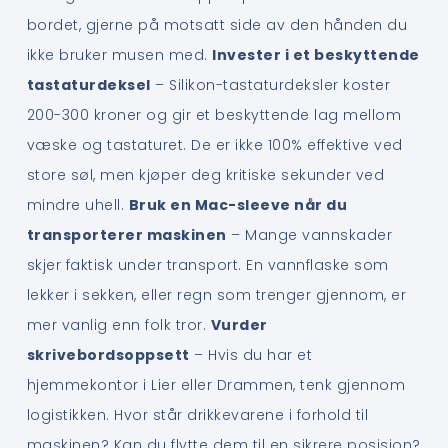
bordet, gjerne på motsatt side av den hånden du
ikke bruker musen med.
Invester i et beskyttende
tastaturdeksel
– Silikon-tastaturdeksler koster
200-300 kroner og gir et beskyttende lag mellom
væske og tastaturet. De er ikke 100% effektive ved
store søl, men kjøper deg kritiske sekunder ved
mindre uhell.
Bruk en Mac-sleeve når du
transporterer maskinen
– Mange vannskader
skjer faktisk under transport. En vannflaske som
lekker i sekken, eller regn som trenger gjennom, er
mer vanlig enn folk tror.
Vurder
skrivebordsoppsett
– Hvis du har et
hjemmekontor i Lier eller Drammen, tenk gjennom
logistikken. Hvor står drikkevarene i forhold til
maskinen? Kan du flytte dem til en sikrere posisjon?