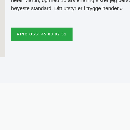
heter Martin, og med 15 års erfaring sikrer jeg pers
høyeste standard. Ditt utstyr er i trygge hender.»
RING OSS: 45 03 02 51