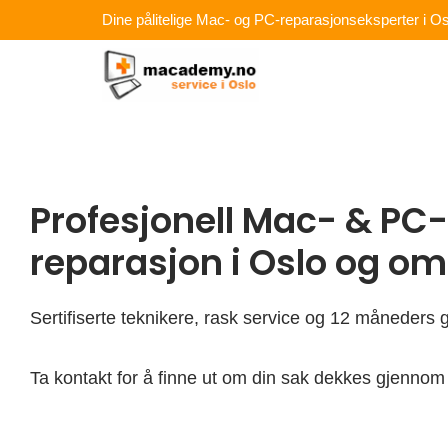
Hopp
Dine pålitelige Mac- og PC-reparasjonseksperter i Os
rett
til
innholdet
Profesjonell Mac- & PC-
reparasjon i Oslo og o
Sertifiserte teknikere, rask service og 12 måneders g
Ta kontakt for å finne ut om din sak dekkes gjennom 