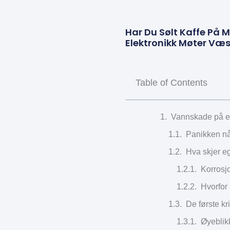
Har Du Sølt Kaffe På 
Elektronikk Møter Væs
Table of Contents
Vannskade på el
Panikken når
Hva skjer eg
Korrosj
Hvorfor
De første kr
Øyeblikk