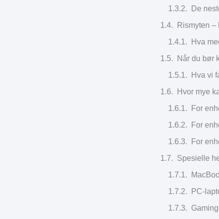
De nest
Rismyten – 
Hva med
Når du bør k
Hva vi 
Hvor mye ka
For enh
For enh
For enh
Spesielle h
MacBook
PC-lapto
Gaming-