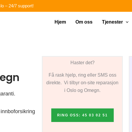
lo – 24/7 support!
Hjem
Om oss
Tjenester
Haster det?
megn
Få rask hjelp, ring eller SMS oss
direkte. Vi tilbyr on-site reparasjon
i Oslo og Omegn.
aranti.
innboforsikring
RING OSS: 45 03 02 51