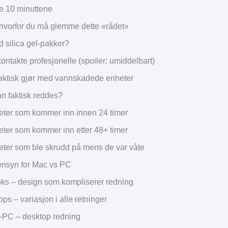
e 10 minuttene
hvorfor du må glemme dette «rådet»
 silica gel-pakker?
ontakte profesjonelle (spoiler: umiddelbart)
faktisk gjør med vannskadede enheter
n faktisk reddes?
eter som kommer inn innen 24 timer
eter som kommer inn etter 48+ timer
eter som ble skrudd på mens de var våte
ensyn for Mac vs PC
s – design som kompliserer redning
ps – variasjon i alle retninger
PC – desktop redning