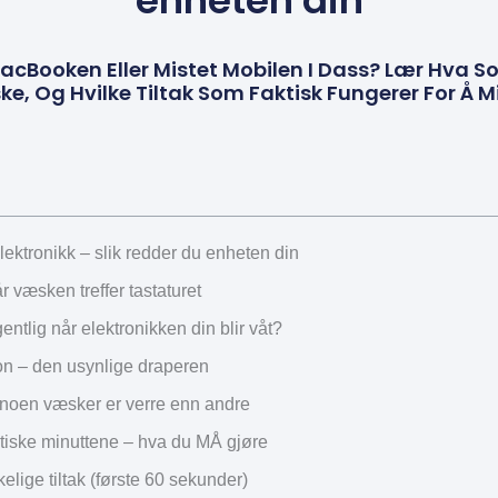
enheten din
MacBooken Eller Mistet Mobilen I Dass? Lær Hva S
ke, Og Hvilke Tiltak Som Faktisk Fungerer For Å 
ektronikk – slik redder du enheten din
 væsken treffer tastaturet
entlig når elektronikken din blir våt?
on – den usynlige draperen
 noen væsker er verre enn andre
itiske minuttene – hva du MÅ gjøre
elige tiltak (første 60 sekunder)