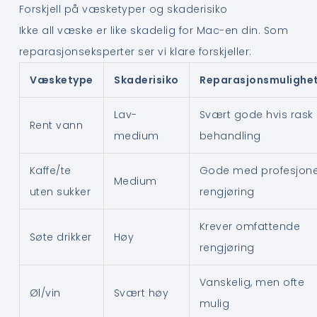
Forskjell på væsketyper og skaderisiko
Ikke all væske er like skadelig for Mac-en din. Som
reparasjonseksperter ser vi klare forskjeller:
Væsketype
Skaderisiko
Reparasjonsmulighe
Lav-
Svært gode hvis rask
Rent vann
medium
behandling
Kaffe/te
Gode med profesjone
Medium
uten sukker
rengjøring
Krever omfattende
Søte drikker
Høy
rengjøring
Vanskelig, men ofte
Øl/vin
Svært høy
mulig