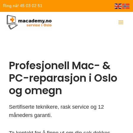
Hopp
Ring nå! 45 03 02 51
rett
til
innholdet
Profesjonell Mac- &
PC-reparasjon i Oslo
og omegn
Sertifiserte teknikere, rask service og 12
måneders garanti.
Ta kontakt for å finne ut om din sak dekkes