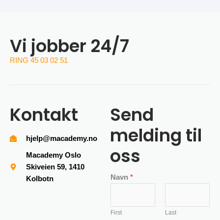
Vi jobber 24/7
RING 45 03 02 51
Kontakt
Send
melding til
hjelp@macademy.no
oss
Macademy Oslo
Skiveien 59, 1410
Navn
*
Kolbotn
First
Last