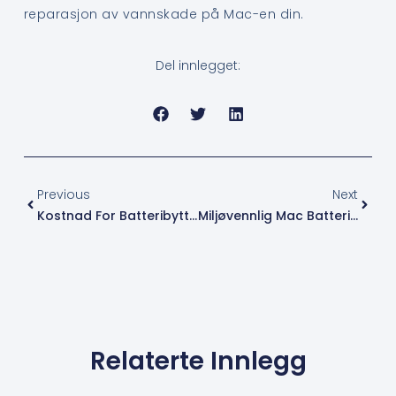
reparasjon av vannskade på Mac-en din.
Del innlegget:
Prev
Next
Previous
Next
Kostnad For Batteribytte MacBook Asker Og Bærum – Priser Og Alternativer 2024
Miljøvennlig Mac Batteri Bytte I Oslo – Slik Gjør Du Det Riktig
Relaterte Innlegg