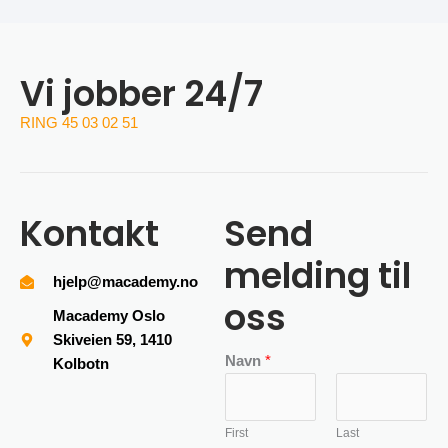
Vi jobber 24/7
RING 45 03 02 51
Kontakt
Send
melding til
hjelp@macademy.no
oss
Macademy Oslo
Skiveien 59, 1410
Navn
*
Kolbotn
First
Last