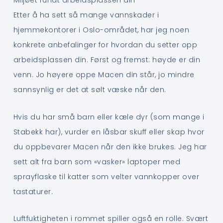
Miljøet rundt arbeidsplassen din
Etter å ha sett så mange vannskader i
hjemmekontorer i Oslo-området, har jeg noen
konkrete anbefalinger for hvordan du setter opp
arbeidsplassen din. Først og fremst: høyde er din
venn. Jo høyere oppe Macen din står, jo mindre
sannsynlig er det at sølt væske når den.
Hvis du har små barn eller kæle dyr (som mange i
Stabekk har), vurder en låsbar skuff eller skap hvor
du oppbevarer Macen når den ikke brukes. Jeg har
sett alt fra barn som «vasker» laptoper med
sprayflaske til katter som velter vannkopper over
tastaturer.
Luftfuktigheten i rommet spiller også en rolle. Svært