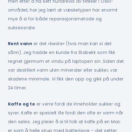
men etter å ha sett hundrevis av tilfeller i Oslo-
området, har jeg lært at væsketypen har enormt
mye å si for både reparasjonsmetode og
suksessrate.
Rent vann
er det «beste» (hvis man kan si det
sånn). Jeg hadde en kunde fra Stabekk som fikk
regnet gjennom et vindu på laptopen sin. Siden det
var destillert vann uten mineraler eller sukker, var
skadene minimale. Vi fikk den opp og gikk på under
24 timer.
Kaffe og te
er verre fordi de inneholder sukker og
syrer. Kaffe er spesielt ille fordi den ofte er varm når
den søles. Jeg pleier å si til folk at kaffe på en Mac
er som å helle sirup med batterisyre – det setter