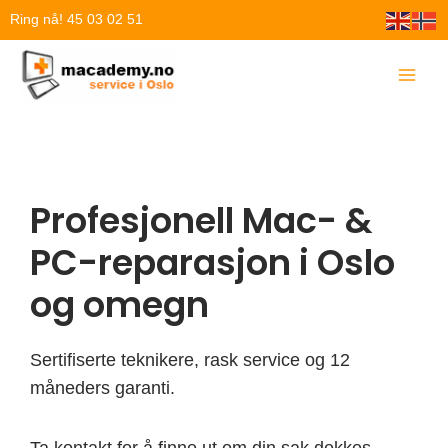
Hopp
Ring nå! 45 03 02 51
rett
til
innholdet
Profesjonell Mac- &
PC-reparasjon i Oslo
og omegn
Sertifiserte teknikere, rask service og 12
måneders garanti.
Ta kontakt for å finne ut om din sak dekkes