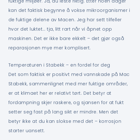
fuktige miljøer. Ja, du leste riktig. Etter noen dager
kan det faktisk begynne å vokse mikroorganismer i
de fuktige delene av Macen. Jeg har sett tilfeller
hvor det luktet… tja, litt rart når vi åpnet opp
maskinen. Det er ikke bare ekkelt – det gjør også
reparasjonen mye mer komplisert.
Temperaturen i Stabekk – en fordel for deg
Det som faktisk er positivt med vannskade på Mac
Stabekk, sammenlignet med mer fuktige områder,
er at klimaet her er relativt tørt. Det betyr at
fordampning skjer raskere, og sjansen for at fukt
setter seg fast på lang sikt er mindre. Men det
betyr ikke at du kan slokse med det – korrosjon
starter uansett.