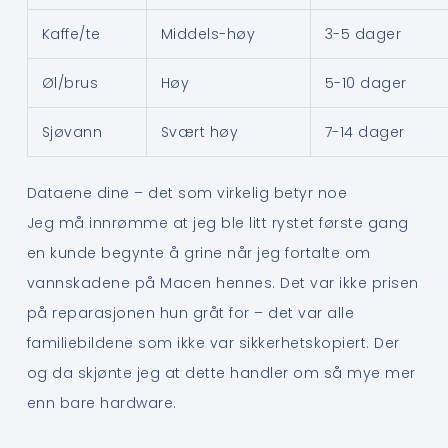
Kaffe/te
Middels-høy
3-5 dager
Øl/brus
Høy
5-10 dager
Sjøvann
Svært høy
7-14 dager
Dataene dine – det som virkelig betyr noe
Jeg må innrømme at jeg ble litt rystet første gang
en kunde begynte å grine når jeg fortalte om
vannskadene på Macen hennes. Det var ikke prisen
på reparasjonen hun gråt for – det var alle
familiebildene som ikke var sikkerhetskopiert. Der
og da skjønte jeg at dette handler om så mye mer
enn bare hardware.