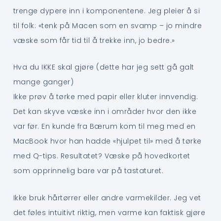
trenge dypere inn i komponentene. Jeg pleier å si
til folk: «tenk på Macen som en svamp – jo mindre
væske som får tid til å trekke inn, jo bedre.»
Hva du IKKE skal gjøre (dette har jeg sett gå galt
mange ganger)
Ikke prøv å tørke med papir eller kluter innvendig.
Det kan skyve væske inn i områder hvor den ikke
var før. En kunde fra Bærum kom til meg med en
MacBook hvor han hadde «hjulpet til» med å tørke
med Q-tips. Resultatet? Væske på hovedkortet
som opprinnelig bare var på tastaturet.
Ikke bruk hårtørrer eller andre varmekilder. Jeg vet
det føles intuitivt riktig, men varme kan faktisk gjøre