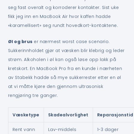
seg fast overalt og korroderer kontakter. Sist uke
fikk jeg inn en MacBook Air hvor kaffen hadde
«karamellisert» seg rundt hovedkort-kontaktene.
Øl og brus
er nærmest worst case scenario.
Sukkerinnholdet gjør at væsken blir klebrig og leder
strøm. Alkoholen i øl kan også løse opp lakk på
kretskort. En MacBook Pro fra en kunde i nærheten
av Stabekk hadde så mye sukkerrester etter en øl
at vi måtte kjøre den gjennom ultrasonisk
rengjøring tre ganger.
Væsketype
Skadealvorlighet
Reparasjonstid
Rent vann
Lav-middels
1-3 dager