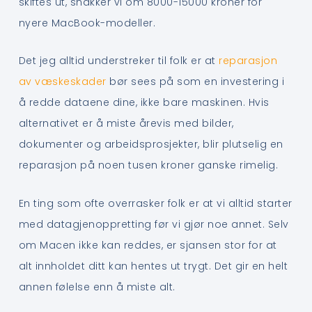
skiftes ut, snakker vi om 8000-15000 kroner for
nyere MacBook-modeller.
Det jeg alltid understreker til folk er at
reparasjon
av væskeskader
bør sees på som en investering i
å redde dataene dine, ikke bare maskinen. Hvis
alternativet er å miste årevis med bilder,
dokumenter og arbeidsprosjekter, blir plutselig en
reparasjon på noen tusen kroner ganske rimelig.
En ting som ofte overrasker folk er at vi alltid starter
med datagjenoppretting før vi gjør noe annet. Selv
om Macen ikke kan reddes, er sjansen stor for at
alt innholdet ditt kan hentes ut trygt. Det gir en helt
annen følelse enn å miste alt.