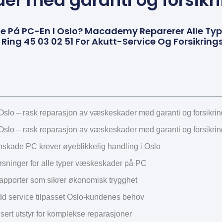
r med garanti og forsikr
e På PC-En I Oslo? Macademy Reparerer Alle Ty
 Ring 45 03 02 51 For Akutt-Service Og Forsikring
lo – rask reparasjon av væskeskader med garanti og forsikrin
lo – rask reparasjon av væskeskader med garanti og forsikrin
nskade PC krever øyeblikkelig handling i Oslo
øsninger for alle typer væskeskader på PC
rapporter som sikrer økonomisk trygghet
d service tilpasset Oslo-kundenes behov
sert utstyr for komplekse reparasjoner