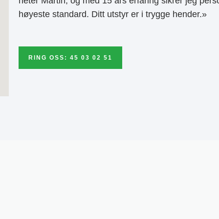
heter Martin, og med 15 års erfaring sikrer jeg pers
høyeste standard. Ditt utstyr er i trygge hender.»
RING OSS: 45 03 02 51