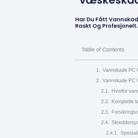
væskeskade
Har Du Fått Vannskad
Raskt Og Profesjonelt.
Table of Contents
Vannskade PC Os
Vannskade PC Os
Hvorfor van
Komplette l
Forsikrings
Skreddersyd
Spesiali