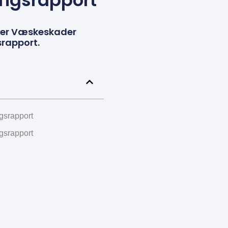
ingsrapport
per Væskeskader
srapport.
gsrapport
gsrapport