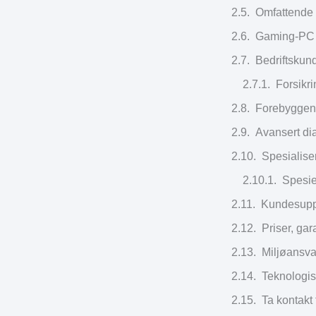
Omfattende
Gaming-PC o
Bedriftskund
Forsikri
Forebyggend
Avansert dia
Spesialise
Spesie
Kundesupp
Priser, gar
Miljøansva
Teknologisk
Ta kontakt