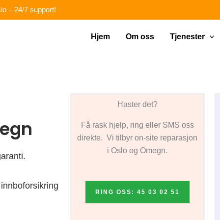
lo – 24/7 support!
Hjem
Om oss
Tjenester
Haster det?
megn
Få rask hjelp, ring eller SMS oss
direkte. Vi tilbyr on-site reparasjon
i Oslo og Omegn.
aranti.
innboforsikring
RING OSS: 45 03 02 51