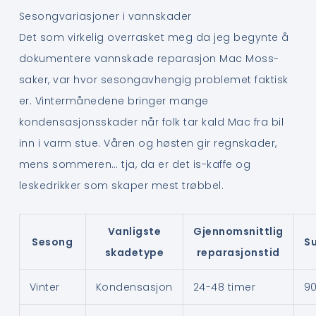
Sesongvariasjoner i vannskader
Det som virkelig overrasket meg da jeg begynte å
dokumentere vannskade reparasjon Mac Moss-
saker, var hvor sesongavhengig problemet faktisk
er. Vintermånedene bringer mange
kondensasjonsskader når folk tar kald Mac fra bil
inn i varm stue. Våren og høsten gir regnskader,
mens sommeren… tja, da er det is-kaffe og
leskedrikker som skaper mest trøbbel.
Vanligste
Gjennomsnittlig
Sesong
S
skadetype
reparasjonstid
Vinter
Kondensasjon
24-48 timer
9