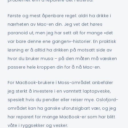
problemet enn å reparere det i ettertid.
Første og mest åpenbare regel: aldri ha drikke i
nærheten av Mac-en din. Jeg vet det høres
paranoid ut, men jeg har sett alt for mange «det
var bare denne ene gangen»-historier. En praktisk
løsning er å alltid ha drikken på motsatt side av
hvor du bruker musa – på den måten må væsken
passere hele kroppen din for å nå Mac-en.
For MacBook-brukere i Moss-området anbefaler
jeg sterkt å investere i en vanntett laptopveske,
spesielt hvis du pendler eller reiser mye. Oslofjord-
området kan ha ganske uforutsigbart vær, og jeg
har reparert for mange MacBook-er som har blitt
våte i ryggsekker og vesker.