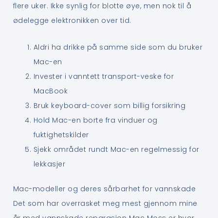
flere uker. Ikke synlig for blotte øye, men nok til å
ødelegge elektronikken over tid.
Aldri ha drikke på samme side som du bruker
Mac-en
Invester i vanntett transport-veske for
MacBook
Bruk keyboard-cover som billig forsikring
Hold Mac-en borte fra vinduer og
fuktighetskilder
Sjekk området rundt Mac-en regelmessig for
lekkasjer
Mac-modeller og deres sårbarhet for vannskade
Det som har overrasket meg mest gjennom mine
år med vannskade reparasjon Mac Moss er hvor