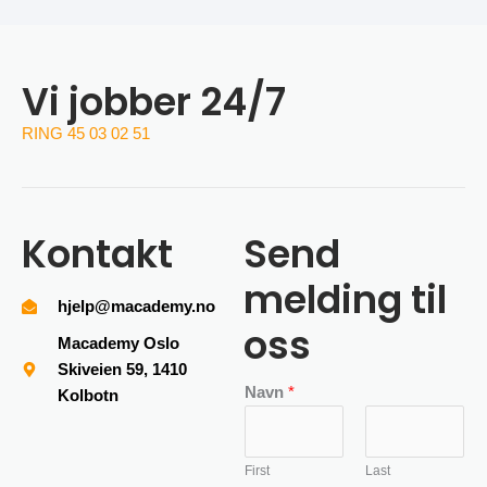
Vi jobber 24/7
RING 45 03 02 51
Kontakt
Send
melding til
hjelp@macademy.no
oss
Macademy Oslo
Skiveien 59, 1410
Navn
*
Kolbotn
First
Last