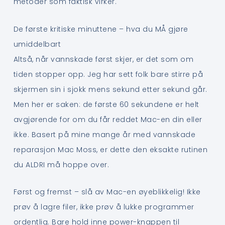
metoder som faktisk virker.
De første kritiske minuttene – hva du MÅ gjøre
umiddelbart
Altså, når vannskade først skjer, er det som om
tiden stopper opp. Jeg har sett folk bare stirre på
skjermen sin i sjokk mens sekund etter sekund går.
Men her er saken: de første 60 sekundene er helt
avgjørende for om du får reddet Mac-en din eller
ikke. Basert på mine mange år med vannskade
reparasjon Mac Moss, er dette den eksakte rutinen
du ALDRI må hoppe over.
Først og fremst – slå av Mac-en øyeblikkelig! Ikke
prøv å lagre filer, ikke prøv å lukke programmer
ordentlig. Bare hold inne power-knappen til