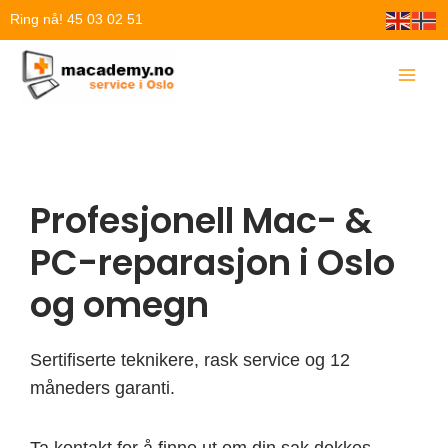
Hopp
Ring nå! 45 03 02 51
rett
til
innholdet
Profesjonell Mac- &
PC-reparasjon i Oslo
og omegn
Sertifiserte teknikere, rask service og 12
måneders garanti.
Ta kontakt for å finne ut om din sak dekkes