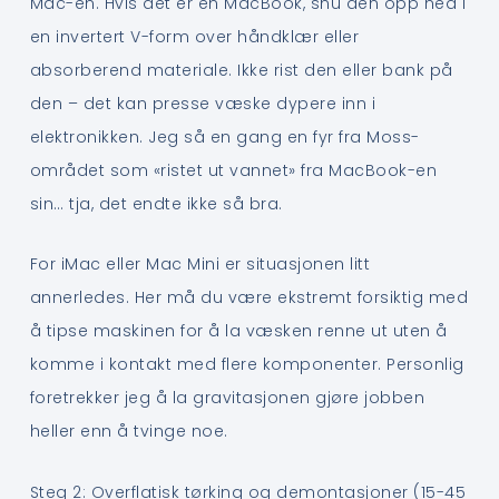
Mac-en. Hvis det er en MacBook, snu den opp ned i
en invertert V-form over håndklær eller
absorberend materiale. Ikke rist den eller bank på
den – det kan presse væske dypere inn i
elektronikken. Jeg så en gang en fyr fra Moss-
området som «ristet ut vannet» fra MacBook-en
sin… tja, det endte ikke så bra.
For iMac eller Mac Mini er situasjonen litt
annerledes. Her må du være ekstremt forsiktig med
å tipse maskinen for å la væsken renne ut uten å
komme i kontakt med flere komponenter. Personlig
foretrekker jeg å la gravitasjonen gjøre jobben
heller enn å tvinge noe.
Steg 2: Overflatisk tørking og demontasjoner (15-45