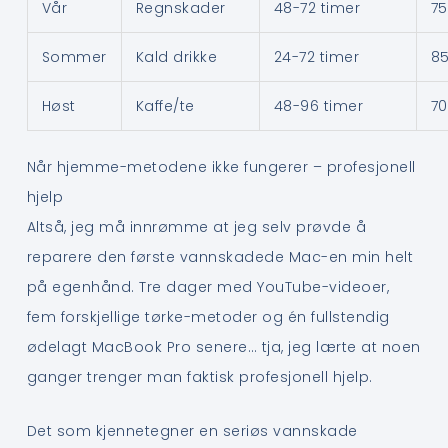
Vår
Regnskader
48-72 timer
7
Sommer
Kald drikke
24-72 timer
8
Høst
Kaffe/te
48-96 timer
7
Når hjemme-metodene ikke fungerer – profesjonell
hjelp
Altså, jeg må innrømme at jeg selv prøvde å
reparere den første vannskadede Mac-en min helt
på egenhånd. Tre dager med YouTube-videoer,
fem forskjellige tørke-metoder og én fullstendig
ødelagt MacBook Pro senere… tja, jeg lærte at noen
ganger trenger man faktisk profesjonell hjelp.
Det som kjennetegner en seriøs vannskade