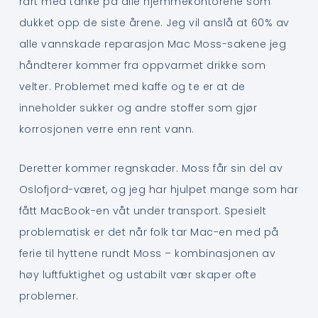
rart med tanke på alle hjemmekontorene som
dukket opp de siste årene. Jeg vil anslå at 60% av
alle vannskade reparasjon Mac Moss-sakene jeg
håndterer kommer fra oppvarmet drikke som
velter. Problemet med kaffe og te er at de
inneholder sukker og andre stoffer som gjør
korrosjonen verre enn rent vann.
Deretter kommer regnskader. Moss får sin del av
Oslofjord-været, og jeg har hjulpet mange som har
fått MacBook-en våt under transport. Spesielt
problematisk er det når folk tar Mac-en med på
ferie til hyttene rundt Moss – kombinasjonen av
høy luftfuktighet og ustabilt vær skaper ofte
problemer.