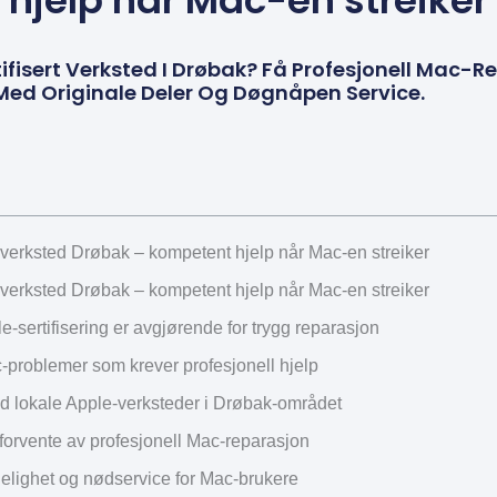
hjelp når Mac-en streiker
ifisert Verksted I Drøbak? Få Profesjonell Mac-R
e Med Originale Deler Og Døgnåpen Service.
t verksted Drøbak – kompetent hjelp når Mac-en streiker
t verksted Drøbak – kompetent hjelp når Mac-en streiker
e-sertifisering er avgjørende for trygg reparasjon
-problemer som krever profesjonell hjelp
d lokale Apple-verksteder i Drøbak-området
forvente av profesjonell Mac-reparasjon
gelighet og nødservice for Mac-brukere