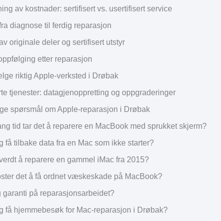
g av kostnader: sertifisert vs. usertifisert service
ra diagnose til ferdig reparasjon
v originale deler og sertifisert utstyr
oppfølging etter reparasjon
lge riktig Apple-verksted i Drøbak
rte tjenester: datagjenoppretting og oppgraderinger
ge spørsmål om Apple-reparasjon i Drøbak
ang tid tar det å reparere en MacBook med sprukket skjerm?
g få tilbake data fra en Mac som ikke starter?
 verdt å reparere en gammel iMac fra 2015?
ster det å få ordnet væskeskade på MacBook?
g garanti på reparasjonsarbeidet?
g få hjemmebesøk for Mac-reparasjon i Drøbak?