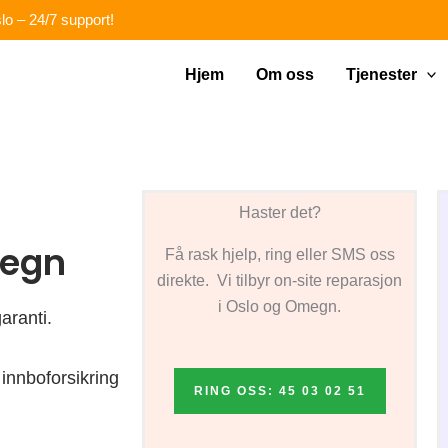
lo – 24/7 support!
Hjem
Om oss
Tjenester
Haster det?
megn
Få rask hjelp, ring eller SMS oss
direkte. Vi tilbyr on-site reparasjon
i Oslo og Omegn.
aranti.
innboforsikring
RING OSS: 45 03 02 51