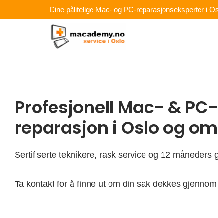
Hopp
Dine pålitelige Mac- og PC-reparasjonseksperter i Os
rett
til
innholdet
Profesjonell Mac- & PC-
reparasjon i Oslo og o
Sertifiserte teknikere, rask service og 12 måneders g
Ta kontakt for å finne ut om din sak dekkes gjennom 