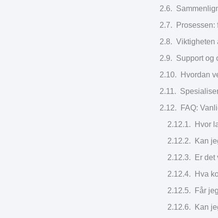
Sammenlignin
Prosessen: f
Viktigheten a
Support og 
Hvordan ve
Spesialise
FAQ: Vanli
Hvor l
Kan je
Er det
Hva ko
Får je
Kan je