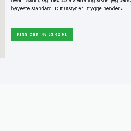
heter Martin, og med 15 års erfaring sikrer jeg pers
høyeste standard. Ditt utstyr er i trygge hender.»
RING OSS: 45 03 02 51