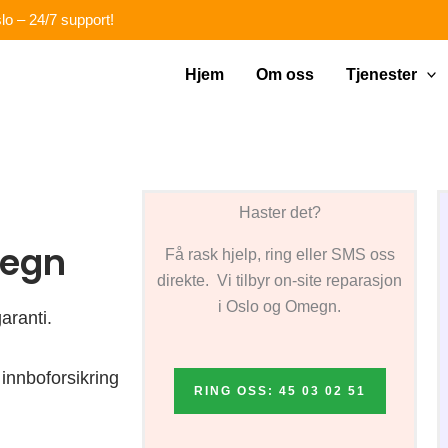
lo – 24/7 support!
Hjem
Om oss
Tjenester
Haster det?
megn
Få rask hjelp, ring eller SMS oss
direkte. Vi tilbyr on-site reparasjon
i Oslo og Omegn.
aranti.
innboforsikring
RING OSS: 45 03 02 51