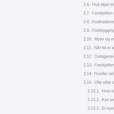
Hva skjer in
Forskjelle
Kostnadene
Forebygging
Myter og m
Når tid er 
Datagjenno
Forskjelle
Hvorfor v
Ofte stilt
Hvor l
Kan je
Er nye