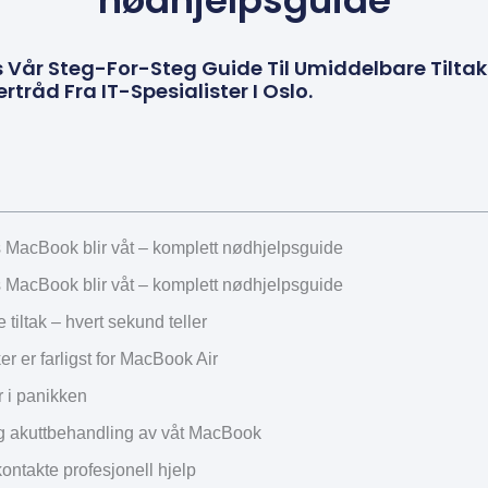
nødhjelpsguide
s Vår Steg-For-Steg Guide Til Umiddelbare Tilt
rtråd Fra IT-Spesialister I Oslo.
s MacBook blir våt – komplett nødhjelpsguide
s MacBook blir våt – komplett nødhjelpsguide
tiltak – hvert sekund teller
r er farligst for MacBook Air
ør i panikken
eg akuttbehandling av våt MacBook
ontakte profesjonell hjelp