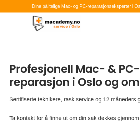
Hopp
Dine pålitelige Mac- og PC-reparasjonseksperter i Os
rett
til
innholdet
Profesjonell Mac- & PC-
reparasjon i Oslo og o
Sertifiserte teknikere, rask service og 12 måneders g
Ta kontakt for å finne ut om din sak dekkes gjennom 