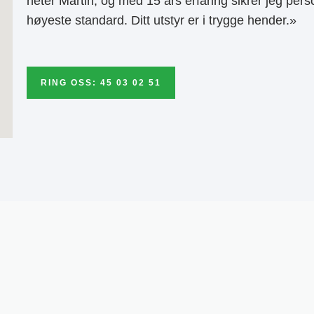
heter Martin, og med 15 års erfaring sikrer jeg pers
høyeste standard. Ditt utstyr er i trygge hender.»
RING OSS: 45 03 02 51