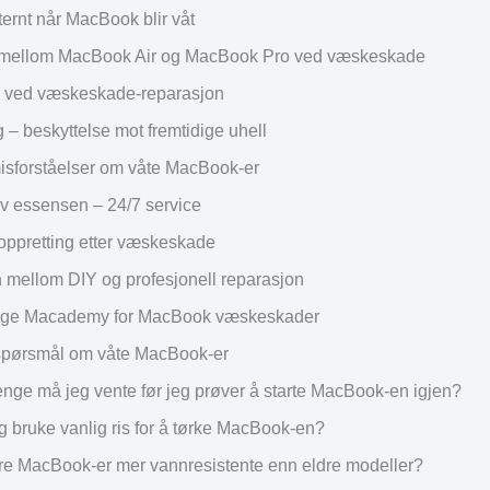
ternt når MacBook blir våt
n mellom MacBook Air og MacBook Pro ved væskeskade
 ved væskeskade-reparasjon
 – beskyttelse mot fremtidige uhell
isforståelser om våte MacBook-er
av essensen – 24/7 service
ppretting etter væskeskade
n mellom DIY og profesjonell reparasjon
elge Macademy for MacBook væskeskader
e spørsmål om våte MacBook-er
enge må jeg vente før jeg prøver å starte MacBook-en igjen?
g bruke vanlig ris for å tørke MacBook-en?
re MacBook-er mer vannresistente enn eldre modeller?