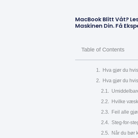
MacBook Blitt Våt? Le
Maskinen Din. Få Ekspe
Table of Contents
Hva gjør du hvi
Hva gjør du hvi
Umiddelbare 
Hvilke væske
Feil alle gj
Steg-for-st
Når du bør k