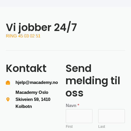
Vi jobber 24/7
RING 45 03 02 51
Kontakt
Send
melding til
hjelp@macademy.no
oss
Macademy Oslo
Skiveien 59, 1410
Navn
*
Kolbotn
First
Last