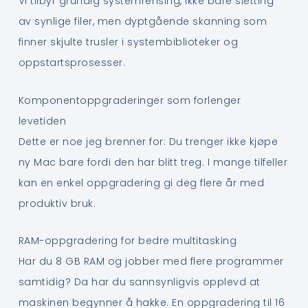
Vi tilbyr grundig systemrensing, ikke bare sletting
av synlige filer, men dyptgående skanning som
finner skjulte trusler i systembiblioteker og
oppstartsprosesser.
Komponentoppgraderinger som forlenger
levetiden
Dette er noe jeg brenner for: Du trenger ikke kjøpe
ny Mac bare fordi den har blitt treg. I mange tilfeller
kan en enkel oppgradering gi deg flere år med
produktiv bruk.
RAM-oppgradering for bedre multitasking
Har du 8 GB RAM og jobber med flere programmer
samtidig? Da har du sannsynligvis opplevd at
maskinen begynner å hakke. En oppgradering til 16