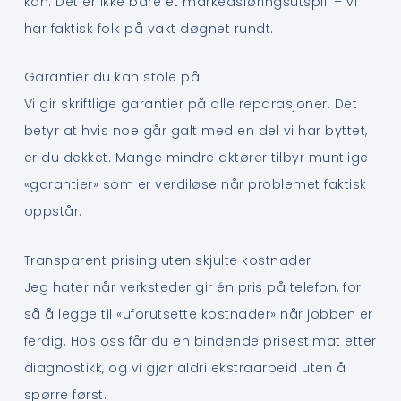
kan. Det er ikke bare et markedsføringsutspill – vi
har faktisk folk på vakt døgnet rundt.
Garantier du kan stole på
Vi gir skriftlige garantier på alle reparasjoner. Det
betyr at hvis noe går galt med en del vi har byttet,
er du dekket. Mange mindre aktører tilbyr muntlige
«garantier» som er verdiløse når problemet faktisk
oppstår.
Transparent prising uten skjulte kostnader
Jeg hater når verksteder gir én pris på telefon, for
så å legge til «uforutsette kostnader» når jobben er
ferdig. Hos oss får du en bindende prisestimat etter
diagnostikk, og vi gjør aldri ekstraarbeid uten å
spørre først.