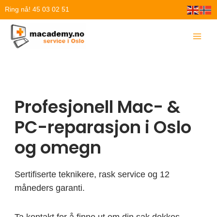
Hopp
Ring nå! 45 03 02 51
rett
til
innholdet
Profesjonell Mac- &
PC-reparasjon i Oslo
og omegn
Sertifiserte teknikere, rask service og 12
måneders garanti.
Ta kontakt for å finne ut om din sak dekkes