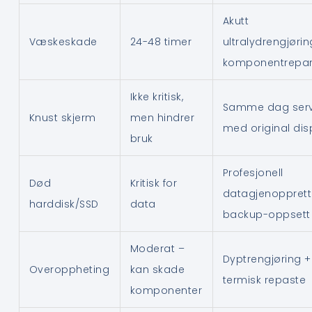
Akutt
Væskeskade
24-48 timer
ultralydrengjørin
komponentrepar
Ikke kritisk,
Samme dag serv
Knust skjerm
men hindrer
med original dis
bruk
Profesjonell
Død
Kritisk for
datagjenopprett
harddisk/SSD
data
backup-oppsett
Moderat –
Dyptrengjøring +
Overoppheting
kan skade
termisk repaste
komponenter