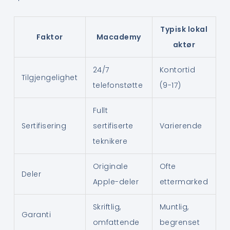
Typisk lokal
Faktor
Macademy
aktør
24/7
Kontortid
Tilgjengelighet
telefonstøtte
(9-17)
Fullt
Sertifisering
sertifiserte
Varierende
teknikere
Originale
Ofte
Deler
Apple-deler
ettermarked
Skriftlig,
Muntlig,
Garanti
omfattende
begrenset