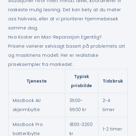
situasjoner hvor hvert minutt teller, koordinerer vi
raskeste mulig løsning. Det kan bety at du møter
oss halvveis, eller at vi prioriterer hjemmebesøk
samme dag.
Hva Koster en Mac-Reparasjon Egentlig?
Prisene varierer selvsagt basert på problemets art
og maskinens modell. Her er realistiske
priseksempler fra markedet:
Typisk
Tjeneste
Tidsbruk
prisbilde
MacBook Air
3500-
2-4
skjermbytte
5500 kr
timer
MacBook Pro
1800-3200
1-2 timer
batteribytte
kr