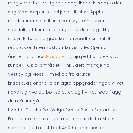
meg være helt ærlig med deg: Ikke alle som kaller
seg Mac-eksperter fortjener tittelen. Apple-
maskiner er sofistikerte verktøy som krever
spesialisert kunnskap, originale deler og riktig
utstyr. Et feilaktig grep kan forvandle en enkel
reparasjon til en kostbar katastrofe. Gjennom
årene har vi hos
Macademy
hjulpet hundrevis av
kunder i Oslo-området – inkludert mange fra
Vestby og Moss – med alt fra akutte
krisesituasjoner til planlagte oppgraderinger. Vi vet
nøyaktig hva du bør se etter, og hvilket røde flagg
du må unngå.
Hvorfor Du Ikke Bør Velge Første Beste Reparatør
Forrige uke snakket jeg med en kunde fra Moss
som hadde kastet bort 4500 kroner hos en