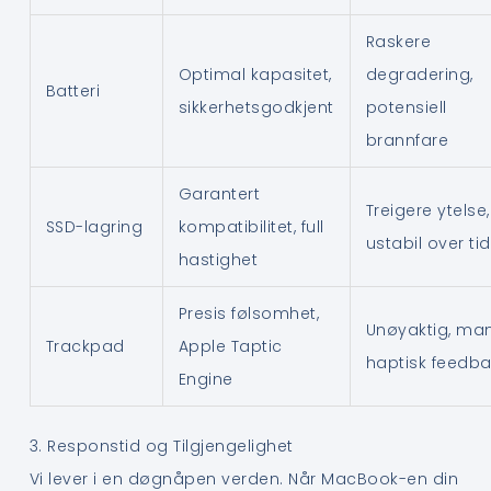
Raskere
Optimal kapasitet,
degradering,
Batteri
sikkerhetsgodkjent
potensiell
brannfare
Garantert
Treigere ytelse,
SSD-lagring
kompatibilitet, full
ustabil over tid
hastighet
Presis følsomhet,
Unøyaktig, ma
Trackpad
Apple Taptic
haptisk feedb
Engine
3. Responstid og Tilgjengelighet
Vi lever i en døgnåpen verden. Når MacBook-en din