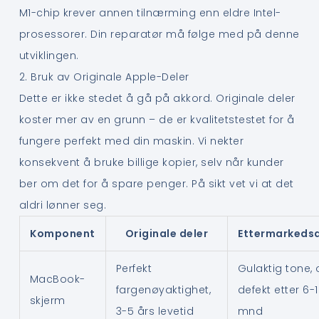
M1-chip krever annen tilnærming enn eldre Intel-
prosessorer. Din reparatør må følge med på denne
utviklingen.
2. Bruk av Originale Apple-Deler
Dette er ikke stedet å gå på akkord. Originale deler
koster mer av en grunn – de er kvalitetstestet for å
fungere perfekt med din maskin. Vi nekter
konsekvent å bruke billige kopier, selv når kunder
ber om det for å spare penger. På sikt vet vi at det
aldri lønner seg.
Komponent
Originale deler
Ettermarkedsd
Perfekt
Gulaktig tone, 
MacBook-
fargenøyaktighet,
defekt etter 6-
skjerm
3-5 års levetid
mnd