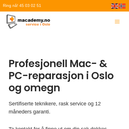
Hopp
Ring nå! 45 03 02 51
rett
til
innholdet
Profesjonell Mac- &
PC-reparasjon i Oslo
og omegn
Sertifiserte teknikere, rask service og 12
måneders garanti.
Ta kontakt for å finne ut om din sak dekkes