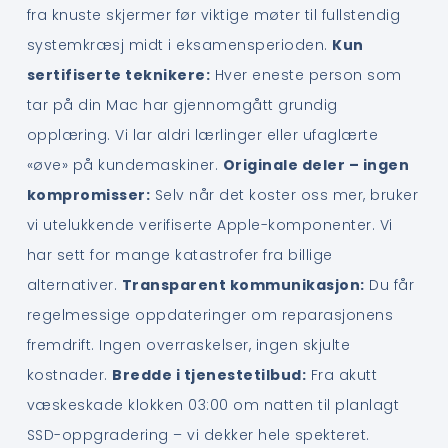
fra knuste skjermer før viktige møter til fullstendig
systemkræsj midt i eksamensperioden.
Kun
sertifiserte teknikere:
Hver eneste person som
tar på din Mac har gjennomgått grundig
opplæring. Vi lar aldri lærlinger eller ufaglærte
«øve» på kundemaskiner.
Originale deler – ingen
kompromisser:
Selv når det koster oss mer, bruker
vi utelukkende verifiserte Apple-komponenter. Vi
har sett for mange katastrofer fra billige
alternativer.
Transparent kommunikasjon:
Du får
regelmessige oppdateringer om reparasjonens
fremdrift. Ingen overraskelser, ingen skjulte
kostnader.
Bredde i tjenestetilbud:
Fra akutt
væskeskade klokken 03:00 om natten til planlagt
SSD-oppgradering – vi dekker hele spekteret.