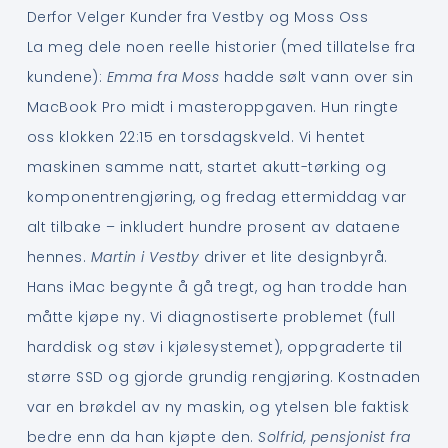
Derfor Velger Kunder fra Vestby og Moss Oss
La meg dele noen reelle historier (med tillatelse fra
kundene):
Emma fra Moss
hadde sølt vann over sin
MacBook Pro midt i masteroppgaven. Hun ringte
oss klokken 22:15 en torsdagskveld. Vi hentet
maskinen samme natt, startet akutt-tørking og
komponentrengjøring, og fredag ettermiddag var
alt tilbake – inkludert hundre prosent av dataene
hennes.
Martin i Vestby
driver et lite designbyrå.
Hans iMac begynte å gå tregt, og han trodde han
måtte kjøpe ny. Vi diagnostiserte problemet (full
harddisk og støv i kjølesystemet), oppgraderte til
større SSD og gjorde grundig rengjøring. Kostnaden
var en brøkdel av ny maskin, og ytelsen ble faktisk
bedre enn da han kjøpte den.
Solfrid, pensjonist fra