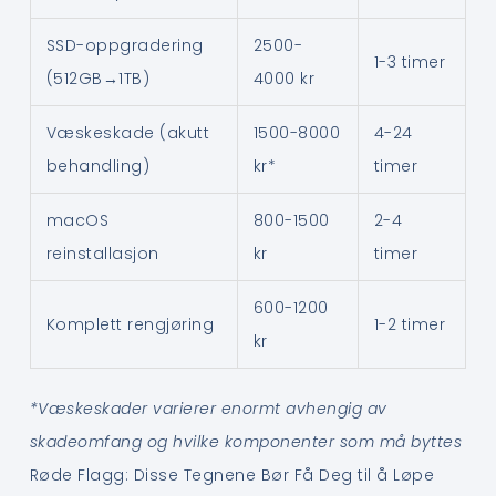
SSD-oppgradering
2500-
1-3 timer
(512GB→1TB)
4000 kr
Væskeskade (akutt
1500-8000
4-24
behandling)
kr*
timer
macOS
800-1500
2-4
reinstallasjon
kr
timer
600-1200
Komplett rengjøring
1-2 timer
kr
*Væskeskader varierer enormt avhengig av
skadeomfang og hvilke komponenter som må byttes
Røde Flagg: Disse Tegnene Bør Få Deg til å Løpe