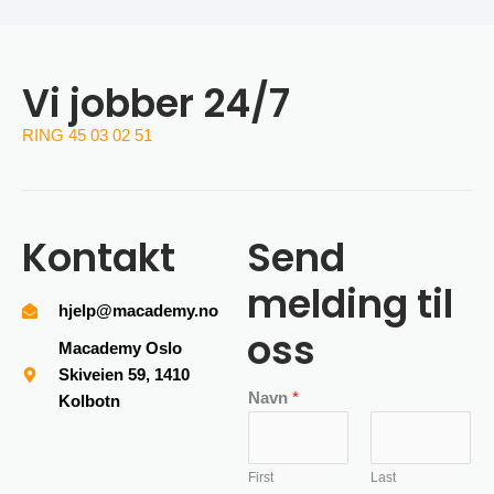
Vi jobber 24/7
RING 45 03 02 51
Kontakt
Send
melding til
hjelp@macademy.no
oss
Macademy Oslo
Skiveien 59, 1410
Navn
*
Kolbotn
First
Last