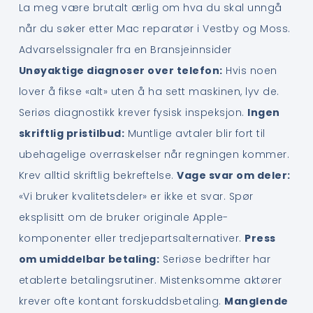
La meg være brutalt ærlig om hva du skal unngå
når du søker etter Mac reparatør i Vestby og Moss.
Advarselssignaler fra en Bransjeinnsider
Unøyaktige diagnoser over telefon:
Hvis noen
lover å fikse «alt» uten å ha sett maskinen, lyv de.
Seriøs diagnostikk krever fysisk inspeksjon.
Ingen
skriftlig pristilbud:
Muntlige avtaler blir fort til
ubehagelige overraskelser når regningen kommer.
Krev alltid skriftlig bekreftelse.
Vage svar om deler:
«Vi bruker kvalitetsdeler» er ikke et svar. Spør
eksplisitt om de bruker originale Apple-
komponenter eller tredjepartsalternativer.
Press
om umiddelbar betaling:
Seriøse bedrifter har
etablerte betalingsrutiner. Mistenksomme aktører
krever ofte kontant forskuddsbetaling.
Manglende