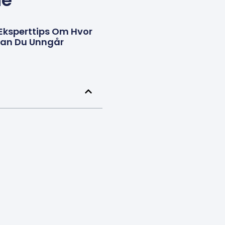
ne
 Eksperttips Om Hvor
rdan Du Unngår