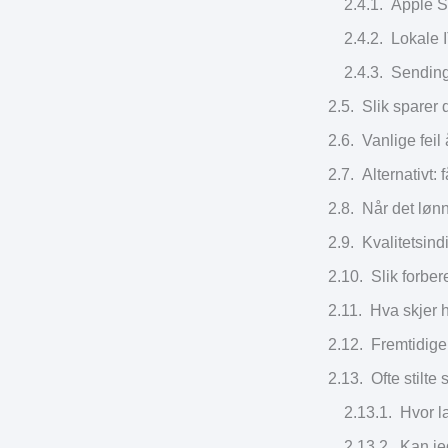
Apple St
Lokale 
Sending 
Slik sparer
Vanlige feil
Alternativt:
Når det løn
Kvalitetsindi
Slik forbe
Hva skjer 
Fremtidige
Ofte stilt
Hvor l
Kan je