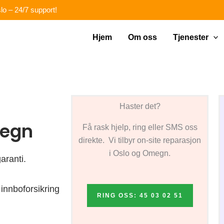
lo – 24/7 support!
Hjem
Om oss
Tjenester
Haster det?
megn
Få rask hjelp, ring eller SMS oss
direkte. Vi tilbyr on-site reparasjon
i Oslo og Omegn.
aranti.
innboforsikring
RING OSS: 45 03 02 51