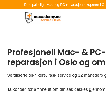
Hopp
Dine pålitelige Mac- og PC-reparasjonseksperter i Os
rett
til
innholdet
Profesjonell Mac- & PC-
reparasjon i Oslo og o
Sertifiserte teknikere, rask service og 12 måneders g
Ta kontakt for å finne ut om din sak dekkes gjennom 