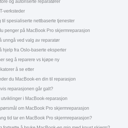
ore og autoriserte reparatører
IT-verksteder
til spesialiserte nettbaserte tjenester
 du penger på MacBook Pro skjermreparasjon
 å unngå ved valg av reparatør
 få hjelp fra Oslo-baserte eksperter
ner seg å reparere vs kjøpe ny
katorer å se etter
reder du MacBook-en din til reparasjon
hvis reparasjonen går galt?
 utviklinger i MacBook-reparasjon
e spørsmål om MacBook Pro skjermreparasjon
ang tid tar en MacBook Pro skjermreparasjon?
g fortsette å bruke MacBook-en min med knust skjerm?