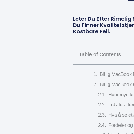
–
Leter Du Etter Rimeli
Du Finner Kvalitetstj
Kostbare Feil.
Table of Contents
Billig MacBook P
Billig MacBook P
Hvor mye ko
Lokale alter
Hva å se et
Fordeler og