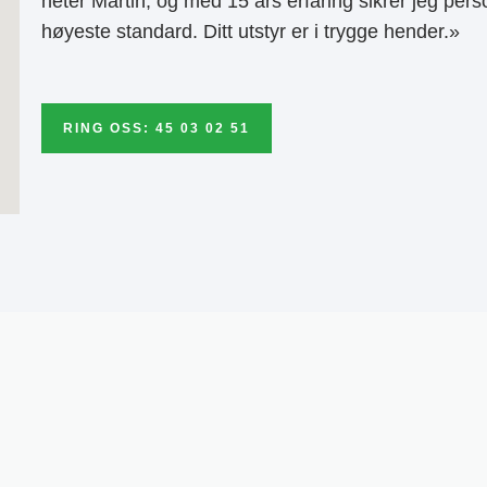
heter Martin, og med 15 års erfaring sikrer jeg pers
høyeste standard. Ditt utstyr er i trygge hender.»
RING OSS: 45 03 02 51