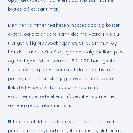
opp i det (det var bare en død SSD som kunne
byttes på et par timer).
Men her kommer realiteten: hasteoppdrag koster
ekstra, og det er bare sånn det må være. Hvis du
trenger billig MacBook reparasjon Strømmen og
har det travelt, så må du gjøre et valg mellom pris
og hastighet. Vi tar normalt 50-100% hastighets-
tillegg avhengig av hvor akutt det er og hvilken tid
på døgnet det er. Men jeg prøver alltid å være
fleksibel – spesielt for studenter som har
eksamensperiode eller småbedrifter som er helt
avhengige av maskinen sin.
Et tips jeg alltid gir: hvis du vet at du har en kritisk
periode med mye arbeid (eksamenstid, slutten av