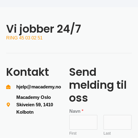
Vi jobber 24/7
RING 45 03 02 51
Kontakt
Send
melding til
hjelp@macademy.no
oss
Macademy Oslo
Skiveien 59, 1410
Navn
*
Kolbotn
First
Last