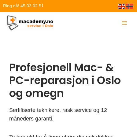
Hopp
Ring nå! 45 03 02 51
rett
til
innholdet
Profesjonell Mac- &
PC-reparasjon i Oslo
og omegn
Sertifiserte teknikere, rask service og 12
måneders garanti.
Ta kontakt for å finne ut om din sak dekkes