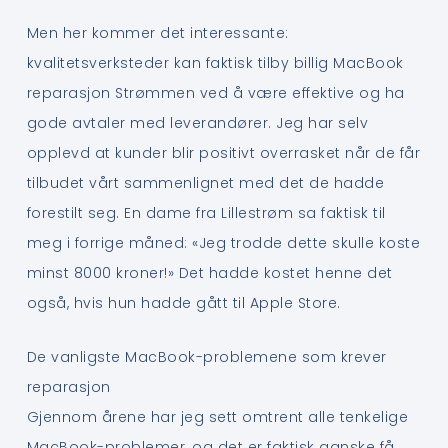
Men her kommer det interessante:
kvalitetsverksteder kan faktisk tilby billig MacBook
reparasjon Strømmen ved å være effektive og ha
gode avtaler med leverandører. Jeg har selv
opplevd at kunder blir positivt overrasket når de får
tilbudet vårt sammenlignet med det de hadde
forestilt seg. En dame fra Lillestrøm sa faktisk til
meg i forrige måned: «Jeg trodde dette skulle koste
minst 8000 kroner!» Det hadde kostet henne det
også, hvis hun hadde gått til Apple Store.
De vanligste MacBook-problemene som krever
reparasjon
Gjennom årene har jeg sett omtrent alle tenkelige
MacBook-problemer, og det er faktisk ganske få