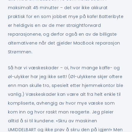
maksimalt 45 minutter – det var ikke akkurat
praktisk for en som jobbet mye på kafe! Batteribyte
er heldigvis en av de mer straightforward
reparasjonene, og derfor også en av de billigste
alternativene når det gjelder MacBook reparasjon
Strømmen.
Så har vi væskeskader – oi, hvor mange kaffe- og
øl-ulykker har jeg ikke sett! (Øl-ulykkene skjer oftere
enn man skulle tro, spesielt etter hjemmekontor ble
vanlig.) Væskeskader kan være alt fra helt enkle til
kompliserte, avhengig av hvor mye væske som
kom inn og hvor raskt man reagerte. Jeg pleier
alltid å si til kundene: «Skru av maskinen
UMIDDELBART og ikke prøv å skru den på igjen!» Men