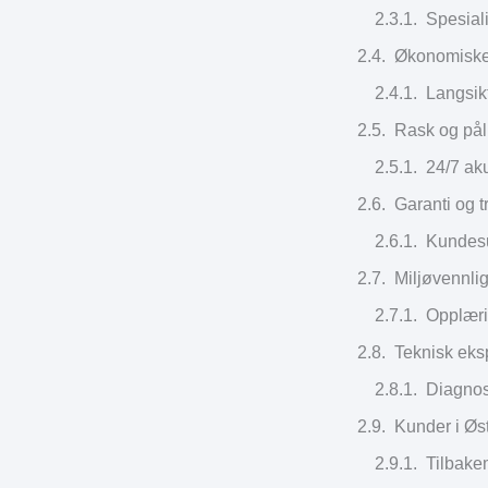
Spesiali
Økonomiske 
Langsik
Rask og påli
24/7 akut
Garanti og t
Kundesu
Miljøvennlig
Opplæri
Teknisk eksp
Diagnost
Kunder i Øs
Tilbake