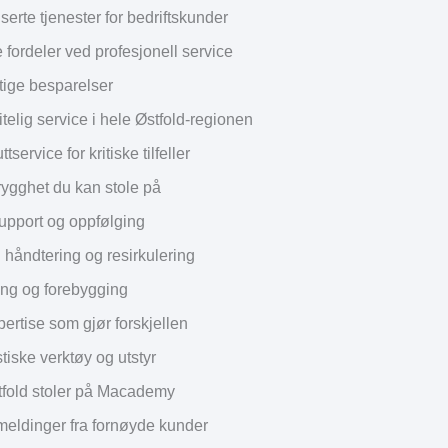
serte tjenester for bedriftskunder
fordeler ved profesjonell service
tige besparelser
telig service i hele Østfold-regionen
tservice for kritiske tilfeller
rygghet du kan stole på
pport og oppfølging
 håndtering og resirkulering
ng og forebygging
ertise som gjør forskjellen
iske verktøy og utstyr
tfold stoler på Macademy
meldinger fra fornøyde kunder