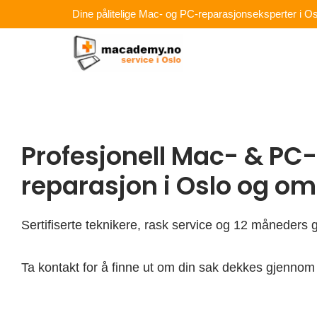
Hopp
Dine pålitelige Mac- og PC-reparasjonseksperter i Os
rett
til
innholdet
Profesjonell Mac- & PC-
reparasjon i Oslo og o
Sertifiserte teknikere, rask service og 12 måneders g
Ta kontakt for å finne ut om din sak dekkes gjennom 