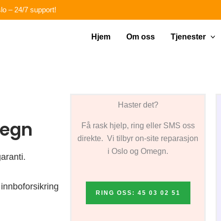
lo – 24/7 support!
Hjem
Om oss
Tjenester
Haster det?
megn
Få rask hjelp, ring eller SMS oss
direkte. Vi tilbyr on-site reparasjon
i Oslo og Omegn.
aranti.
innboforsikring
RING OSS: 45 03 02 51