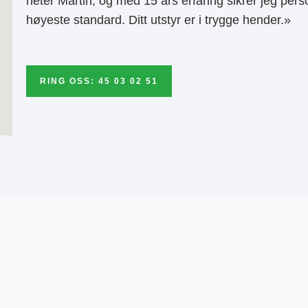
heter Martin, og med 15 års erfaring sikrer jeg pers
høyeste standard. Ditt utstyr er i trygge hender.»
RING OSS: 45 03 02 51