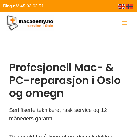
Hopp
Ring nå! 45 03 02 51
rett
til
innholdet
Profesjonell Mac- &
PC-reparasjon i Oslo
og omegn
Sertifiserte teknikere, rask service og 12
måneders garanti.
Ta kontakt for å finne ut om din sak dekkes