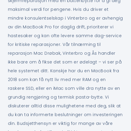
skjermreparasjon med en batteribytte for å gi deg
maksimal verdi for pengene. Hvis du driver et
mindre konsulentselskap i Vinterbro og er avhengig
av din MacBook Pro for daglig drift, prioriterer vi
hastesaker og kan ofte levere samme dag-service
for kritiske reparasjoner. Vår tilnærming til
reparasjon Mac Drøbak, Vinterbro og Ås handler
ikke bare om å fikse det som er ødelagt – vi ser på
hele systemet ditt. Kanskje har du en MacBook fra
2018 som kan få nytt liv med mer RAM og en
raskere SSD, eller en iMac som ville dra nytte av en
grundig rengjøring og termisk pasta-bytte. Vi
diskuterer alltid disse mulighetene med deg, slik at
du kan ta informerte beslutninger om investeringen
din. Budsjetthensyn er viktig for mange av våre