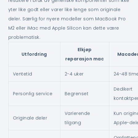
resultere i bruk av generiske komponenter som ikke
yter like godt eller varer like lenge som originale
deler. Særlig for nyere modeller som MacBook Pro
M2 eller iMac med Apple Silicon kan dette være
problematisk.
Elkjøp
Utfordring
Macade
reparasjon mac
Ventetid
2-4 uker
24-48 tim
Dedikert
Personlig service
Begrenset
kontaktpe
Varierende
Kun origin
Originale deler
tilgang
Apple-del
Omfattend