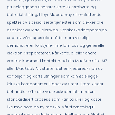
grunnleggende tjenester som skjermbytte og
batteriutskifting, tilbyr Macademy et omfattende
spekter av spesialiserte tjenester som dekker alle
aspekter av Mac-eierskap. Væskeskadereparasjon
er et av våre spesialområder som virkelig
demonstrerer forskjellen mellom oss og generelle
elektronikkreparatører. Når kaffe, øl eller andre
væsker kommer i kontakt med din MacBook Pro M2
eller MacBook Air, starter det en kjedereaksjon av
korrosjon og kortslutninger som kan ødelegge
kritiske komponenter i løpet av timer. Store kjeder
behandler ofte alle væskeskader likt, med en
standardisert prosess som kan ta uker og koste
like mye som en ny maskin. Vår tilnærming til
væskeskader er derimot umiddelbar og målrettet.