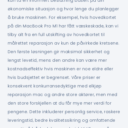
kan ta en informert beslutning basert på din
økonomiske situasjon og hvor lenge du planlegger
å bruke maskinen. For eksempel, hvis hovedkortet
på din MacBook Pro M1 har fått væskeskade, kan vi
tilby alt fra en full utskifting av hovedkortet til
målrettet reparasjon av kun de påvirkede kretsene.
Den første løsningen gir maksimal sikkerhet og
lengst levetid, mens den andre kan være mer
kostnadseffektiv hvis maskinen er noe eldre eller
hvis budsjettet er begrenset. Våre priser er
konsekvent konkurransedyktige med elkjøp
reparasjon mac og andre store aktører, men med
den store forskjellen at du får mye mer verdi for
pengene. Dette inkluderer personlig service, raskere
leveringstid, bedre kvalitetssikring og omfattende