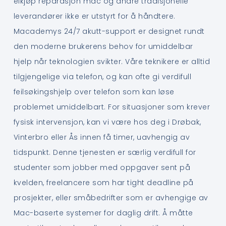
elkjøp reparasjon mac og andre tradisjonelle
leverandører ikke er utstyrt for å håndtere.
Macademys 24/7 akutt-support er designet rundt
den moderne brukerens behov for umiddelbar
hjelp når teknologien svikter. Våre teknikere er alltid
tilgjengelige via telefon, og kan ofte gi verdifull
feilsøkingshjelp over telefon som kan løse
problemet umiddelbart. For situasjoner som krever
fysisk intervensjon, kan vi være hos deg i Drøbak,
Vinterbro eller Ås innen få timer, uavhengig av
tidspunkt. Denne tjenesten er særlig verdifull for
studenter som jobber med oppgaver sent på
kvelden, freelancere som har tight deadline på
prosjekter, eller småbedrifter som er avhengige av
Mac-baserte systemer for daglig drift. Å måtte