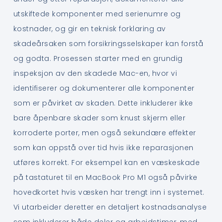
utskiftede komponenter med serienumre og
kostnader, og gir en teknisk forklaring av
skadeårsaken som forsikringsselskaper kan forstå
og godta. Prosessen starter med en grundig
inspeksjon av den skadede Mac-en, hvor vi
identifiserer og dokumenterer alle komponenter
som er påvirket av skaden. Dette inkluderer ikke
bare åpenbare skader som knust skjerm eller
korroderte porter, men også sekundære effekter
som kan oppstå over tid hvis ikke reparasjonen
utføres korrekt. For eksempel kan en væskeskade
på tastaturet til en MacBook Pro M1 også påvirke
hovedkortet hvis væsken har trengt inn i systemet.
Vi utarbeider deretter en detaljert kostnadsanalyse
som inkluderer både deler og arbeidstimer, med