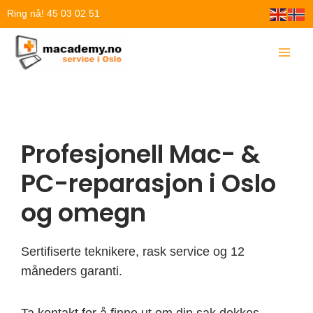
Hopp
Ring nå! 45 03 02 51
rett
til
innholdet
Profesjonell Mac- &
PC-reparasjon i Oslo
og omegn
Sertifiserte teknikere, rask service og 12
måneders garanti.
Ta kontakt for å finne ut om din sak dekkes