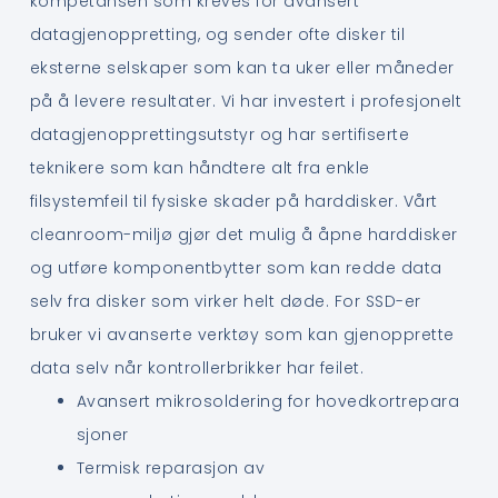
kompetansen som kreves for avansert
datagjenoppretting, og sender ofte disker til
eksterne selskaper som kan ta uker eller måneder
på å levere resultater. Vi har investert i profesjonelt
datagjenopprettingsutstyr og har sertifiserte
teknikere som kan håndtere alt fra enkle
filsystemfeil til fysiske skader på harddisker. Vårt
cleanroom-miljø gjør det mulig å åpne harddisker
og utføre komponentbytter som kan redde data
selv fra disker som virker helt døde. For SSD-er
bruker vi avanserte verktøy som kan gjenopprette
data selv når kontrollerbrikker har feilet.
Avansert mikrosoldering for hovedkortrepara
sjoner
Termisk reparasjon av