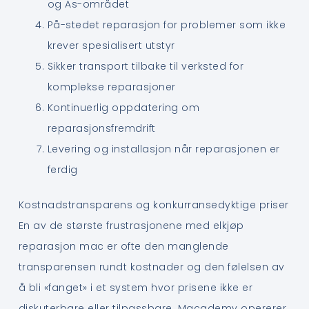
og Ås-området
På-stedet reparasjon for problemer som ikke
krever spesialisert utstyr
Sikker transport tilbake til verksted for
komplekse reparasjoner
Kontinuerlig oppdatering om
reparasjonsfremdrift
Levering og installasjon når reparasjonen er
ferdig
Kostnadstransparens og konkurransedyktige priser
En av de største frustrasjonene med elkjøp
reparasjon mac er ofte den manglende
transparensen rundt kostnader og den følelsen av
å bli «fanget» i et system hvor prisene ikke er
diskuterbare eller tilpassbare. Macademy opererer