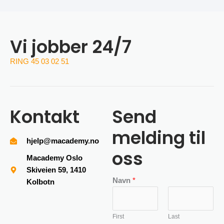
Vi jobber 24/7
RING 45 03 02 51
Kontakt
Send
melding til
hjelp@macademy.no
oss
Macademy Oslo
Skiveien 59, 1410
Navn
*
Kolbotn
First
Last