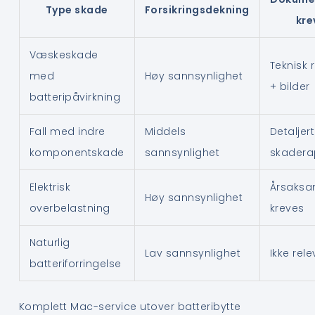
Type skade
Forsikringsdekning
kre
Væskeskade
Teknisk 
med
Høy sannsynlighet
+ bilder
batteripåvirkning
Fall med indre
Middels
Detaljert
komponentskade
sannsynlighet
skadera
Elektrisk
Årsaksa
Høy sannsynlighet
overbelastning
kreves
Naturlig
Lav sannsynlighet
Ikke rel
batteriforringelse
Komplett Mac-service utover batteribytte