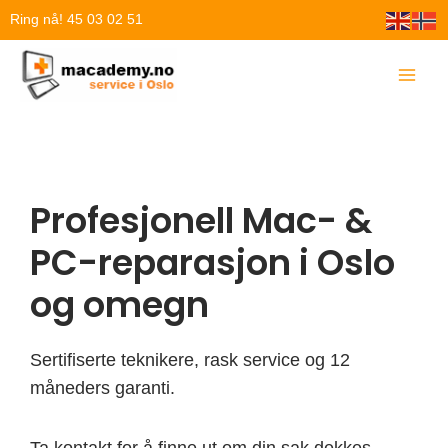
Hopp
Ring nå! 45 03 02 51
rett
til
innholdet
Profesjonell Mac- &
PC-reparasjon i Oslo
og omegn
Sertifiserte teknikere, rask service og 12
måneders garanti.
Ta kontakt for å finne ut om din sak dekkes