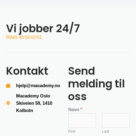
Vi jobber 24/7
RING 45 03 02 51
Kontakt
Send
melding til
hjelp@macademy.no
oss
Macademy Oslo
Skiveien 59, 1410
Navn
*
Kolbotn
First
Last