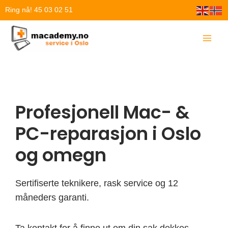
Hopp
Ring nå! 45 03 02 51
rett
til
innholdet
Profesjonell Mac- &
PC-reparasjon i Oslo
og omegn
Sertifiserte teknikere, rask service og 12
måneders garanti.
Ta kontakt for å finne ut om din sak dekkes