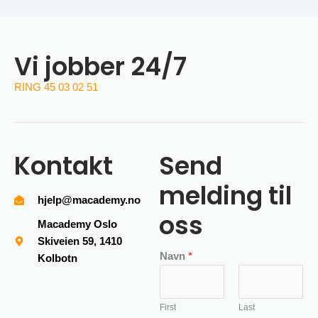
Vi jobber 24/7
RING 45 03 02 51
Kontakt
Send
melding til
hjelp@macademy.no
oss
Macademy Oslo
Skiveien 59, 1410
Navn
*
Kolbotn
First
Last