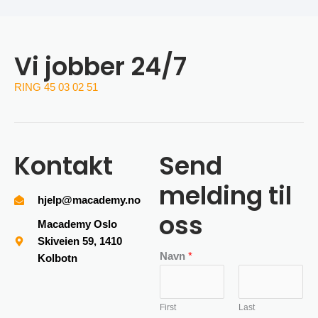
Vi jobber 24/7
RING 45 03 02 51
Kontakt
Send
melding til
hjelp@macademy.no
oss
Macademy Oslo
Skiveien 59, 1410
Navn
*
Kolbotn
First
Last