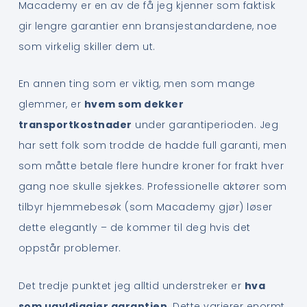
Macademy er en av de få jeg kjenner som faktisk
gir lengre garantier enn bransjestandardene, noe
som virkelig skiller dem ut.
En annen ting som er viktig, men som mange
glemmer, er
hvem som dekker
transportkostnader
under garantiperioden. Jeg
har sett folk som trodde de hadde full garanti, men
som måtte betale flere hundre kroner for frakt hver
gang noe skulle sjekkes. Professionelle aktører som
tilbyr hjemmebesøk (som Macademy gjør) løser
dette elegantly – de kommer til deg hvis det
oppstår problemer.
Det tredje punktet jeg alltid understreker er
hva
som ugyldiggjør garantien
. Dette varierer enormt,