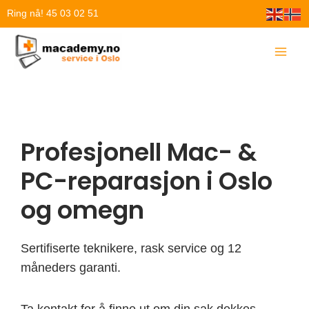
Hopp
Ring nå! 45 03 02 51
rett
til
innholdet
Profesjonell Mac- &
PC-reparasjon i Oslo
og omegn
Sertifiserte teknikere, rask service og 12
måneders garanti.
Ta kontakt for å finne ut om din sak dekkes