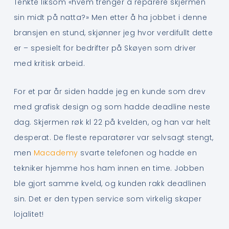
Tenkte liksom «hvem trenger å reparere skjermen
sin midt på natta?» Men etter å ha jobbet i denne
bransjen en stund, skjønner jeg hvor verdifullt dette
er – spesielt for bedrifter på Skøyen som driver
med kritisk arbeid.
For et par år siden hadde jeg en kunde som drev
med grafisk design og som hadde deadline neste
dag. Skjermen røk kl 22 på kvelden, og han var helt
desperat. De fleste reparatører var selvsagt stengt,
men
Macademy
svarte telefonen og hadde en
tekniker hjemme hos ham innen en time. Jobben
ble gjort samme kveld, og kunden rakk deadlinen
sin. Det er den typen service som virkelig skaper
lojalitet!