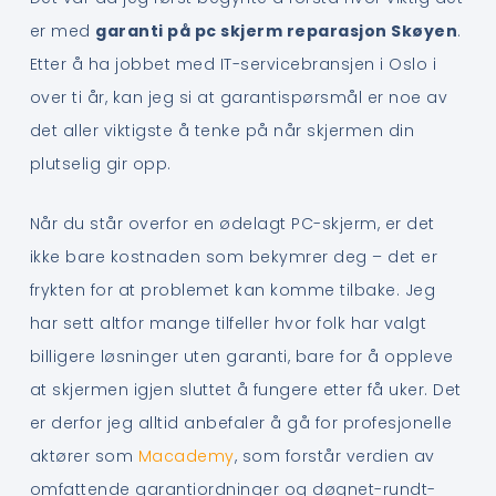
er med
garanti på pc skjerm reparasjon Skøyen
.
Etter å ha jobbet med IT-servicebransjen i Oslo i
over ti år, kan jeg si at garantispørsmål er noe av
det aller viktigste å tenke på når skjermen din
plutselig gir opp.
Når du står overfor en ødelagt PC-skjerm, er det
ikke bare kostnaden som bekymrer deg – det er
frykten for at problemet kan komme tilbake. Jeg
har sett altfor mange tilfeller hvor folk har valgt
billigere løsninger uten garanti, bare for å oppleve
at skjermen igjen sluttet å fungere etter få uker. Det
er derfor jeg alltid anbefaler å gå for profesjonelle
aktører som
Macademy
, som forstår verdien av
omfattende garantiordninger og døgnet-rundt-