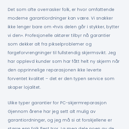
Det som ofte overrasker folk, er hvor omfattende
moderne garantiordninger kan være. Vi snakker
ikke lenger bare om «hvis delen går i stykker, bytter
vi den». Profesjonelle aktører tilbyr nå garantier
som dekker alt fra pikselproblemer og
fargeforvrengninger til fullstendig skjermsvikt. Jeg
har opplevd kunder som har fått helt ny skjerm når
den opprinnelige reparasjonen ikke leverte
forventet kvalitet – det er den typen service som
skaper lojalitet.
Ulike typer garantier for PC-skjermreparasjon
Gjennom årene har jeg sett alt mulig av
garantiordninger, og jeg må si at forskjellene er
større enn folk flest tror. La meg dele noen av de