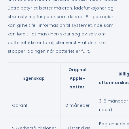
Dette betyr at batterimåleren, ladefunksjoner og
strømstyring fungerer som de skal. Billige kopier
kan gi helt feil informasjon til systemet, noe som
kan føre til at maskinen skrur seg av selv om
batteriet ikke er tomt, eller verst – at den ikke
stopper ladingen når batteriet er fullt.
Original
Billi
Egenskap
Apple-
ettermarske
batteri
3-6 måneder 
Garanti
12 måneder
noen)
Begrensede el
Sikkerhetsfunksjoner
Fullstendige