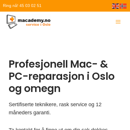
Hopp
Ring nå! 45 03 02 51
rett
til
innholdet
Profesjonell Mac- &
PC-reparasjon i Oslo
og omegn
Sertifiserte teknikere, rask service og 12
måneders garanti.
Ta kontakt for å finne ut om din sak dekkes