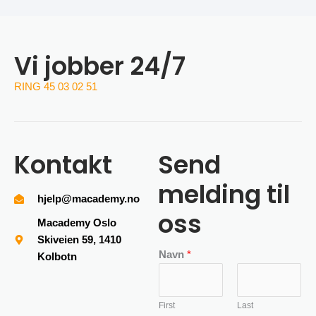
Vi jobber 24/7
RING 45 03 02 51
Kontakt
Send
melding til
hjelp@macademy.no
oss
Macademy Oslo
Skiveien 59, 1410
Navn
*
Kolbotn
First
Last