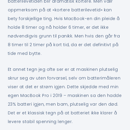
batterilevetiden blir dramatisk kortere. Men vær
oppmerksom på at «kortere batterilevetid» kan
bety forskjellige ting. Hvis MacBook-en din pleide å
holde 8 timer og nå holder 6 timer, er det ikke
nødvendigvis grunn til panikk. Men hvis den går fra
8 timer til 2 timer på kort tid, da er det definitivt på
tide med bytte.
Et annet tegn jeg ofte ser er at maskinen plutselig
skrur seg av uten forvarsel, selv om batterimåleren
viser at det er strøm igjen. Dette skjedde med min
egen MacBook Pro i 2019 – maskinen sa den hadde
23% batteri igjen, men bam, plutselig var den død.
Det er et klassisk tegn på at batteriet ikke klarer å
levere stabil spenning lenger.