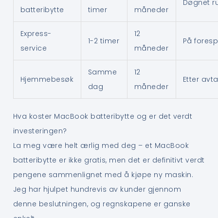
Døgnet r
batteribytte
timer
måneder
Express-
12
1-2 timer
På foresp
service
måneder
Samme
12
Hjemmebesøk
Etter avta
dag
måneder
Hva koster MacBook batteribytte og er det verdt
investeringen?
La meg være helt ærlig med deg – et MacBook
batteribytte er ikke gratis, men det er definitivt verdt
pengene sammenlignet med å kjøpe ny maskin.
Jeg har hjulpet hundrevis av kunder gjennom
denne beslutningen, og regnskapene er ganske