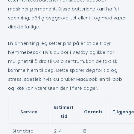
ettermarkedsbatterier har skadet MacBook-
maskiner permanent. Disse batteriene kan ha feil
spenning, dårlig byggekvalitet eller til og med være
direkte farlige.
En annen ting jeg setter pris på er at de tilbyr
hjemmebesøk. Hvis du bor i Vestby og ikke har
mulighet til å dra til Oslo sentrum, kan de faktisk
komme hjem til deg. Dette sparer deg for tid og
stress, spesielt hvis du bruker MacBook-en til jobb
og ikke kan være uten den i flere dager.
Estimert
Service
Garanti
Tilgjenge
tid
Standard
2-4
12