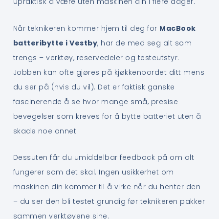
upraktisk å være uten maskinen din i flere dager.
Når teknikeren kommer hjem til deg for
MacBook
batteribytte i Vestby
, har de med seg alt som
trengs – verktøy, reservedeler og testeutstyr.
Jobben kan ofte gjøres på kjøkkenbordet ditt mens
du ser på (hvis du vil). Det er faktisk ganske
fascinerende å se hvor mange små, presise
bevegelser som kreves for å bytte batteriet uten å
skade noe annet.
Dessuten får du umiddelbar feedback på om alt
fungerer som det skal. Ingen usikkerhet om
maskinen din kommer til å virke når du henter den
– du ser den bli testet grundig før teknikeren pakker
sammen verktøyene sine.