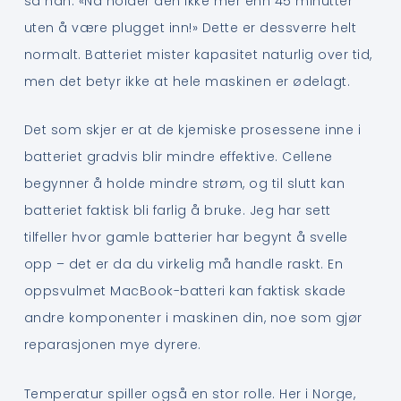
sa han. «Nå holder den ikke mer enn 45 minutter
uten å være plugget inn!» Dette er dessverre helt
normalt. Batteriet mister kapasitet naturlig over tid,
men det betyr ikke at hele maskinen er ødelagt.
Det som skjer er at de kjemiske prosessene inne i
batteriet gradvis blir mindre effektive. Cellene
begynner å holde mindre strøm, og til slutt kan
batteriet faktisk bli farlig å bruke. Jeg har sett
tilfeller hvor gamle batterier har begynt å svelle
opp – det er da du virkelig må handle raskt. En
oppsvulmet MacBook-batteri kan faktisk skade
andre komponenter i maskinen din, noe som gjør
reparasjonen mye dyrere.
Temperatur spiller også en stor rolle. Her i Norge,