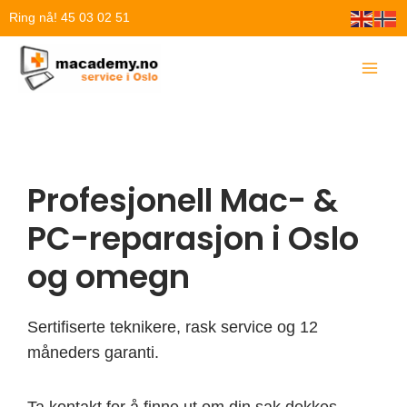
Hopp
Ring nå! 45 03 02 51
rett
til
innholdet
Profesjonell Mac- &
PC-reparasjon i Oslo
og omegn
Sertifiserte teknikere, rask service og 12
måneders garanti.
Ta kontakt for å finne ut om din sak dekkes