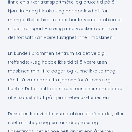
finne en sikker transportmåte, og bruke tid på å
kjøre frem og tilbake. Jeg har opplevd alt for
mange tilfeller hvor kunder har forverret problemet
under transport – særlig med væskeskader hvor
det fortsatt kan være fuktighet inne i maskinen.
En kunde i Drammen sentrum sa det veldig
treffende: «Jeg hadde ikke tid til å være uten
maskinen min i fire dager, og kunne ikke ta meg
råd til å være borte fra jobben for å levere og
hente.» Det er nettopp slike situasjoner som gjorde
at vi satset stort på hjemmebesøk-tjenesten.
Dessuten kan vi ofte løse problemet på stedet, eller
i det minste gi deg en rask diagnose og
tidsestimat. Det er noe helt annet enn å vente i