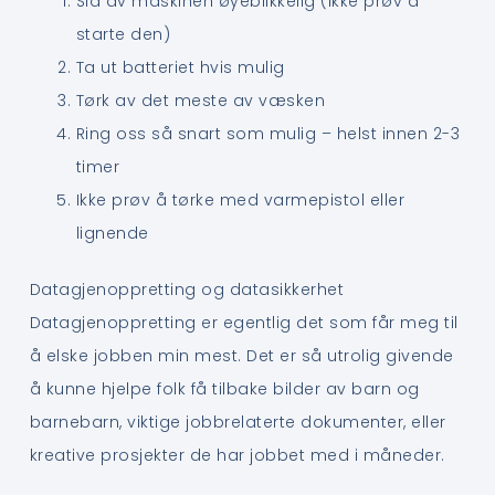
Slå av maskinen øyeblikkelig (ikke prøv å
starte den)
Ta ut batteriet hvis mulig
Tørk av det meste av væsken
Ring oss så snart som mulig – helst innen 2-3
timer
Ikke prøv å tørke med varmepistol eller
lignende
Datagjenoppretting og datasikkerhet
Datagjenoppretting er egentlig det som får meg til
å elske jobben min mest. Det er så utrolig givende
å kunne hjelpe folk få tilbake bilder av barn og
barnebarn, viktige jobbrelaterte dokumenter, eller
kreative prosjekter de har jobbet med i måneder.