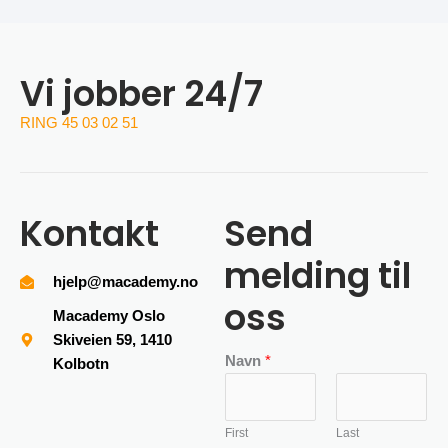
Vi jobber 24/7
RING 45 03 02 51
Kontakt
Send
melding til
hjelp@macademy.no
oss
Macademy Oslo
Skiveien 59, 1410
Navn
*
Kolbotn
First
Last