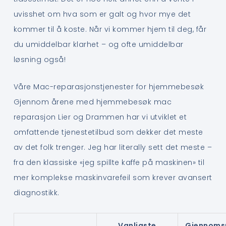
uvisshet om hva som er galt og hvor mye det
kommer til å koste. Når vi kommer hjem til deg, får
du umiddelbar klarhet – og ofte umiddelbar
løsning også!
Våre Mac-reparasjonstjenester for hjemmebesøk
Gjennom årene med hjemmebesøk mac
reparasjon Lier og Drammen har vi utviklet et
omfattende tjenestetilbud som dekker det meste
av det folk trenger. Jeg har literally sett det meste –
fra den klassiske «jeg spillte kaffe på maskinen» til
mer komplekse maskinvarefeil som krever avansert
diagnostikk.
Vanligste
Gjennomsn