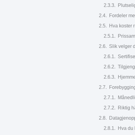
Plutseli
Fordeler med
Hva koster r
Prissam
Slik velger 
Sertifi
Tilgjeng
Hjemmeb
Forebygging
Månedli
Riktig h
Datagjenopp
Hva du 