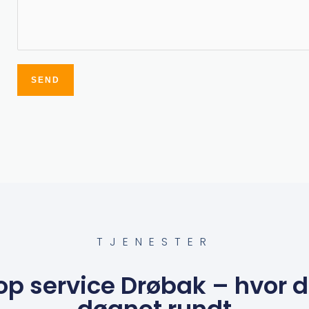
SEND
Alternative:
TJENESTER
op service Drøbak – hvor du