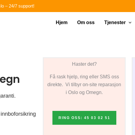
lo – 24/7 support!
Hjem
Om oss
Tjenester
Haster det?
megn
Få rask hjelp, ring eller SMS oss
direkte. Vi tilbyr on-site reparasjon
i Oslo og Omegn.
aranti.
innboforsikring
RING OSS: 45 03 02 51