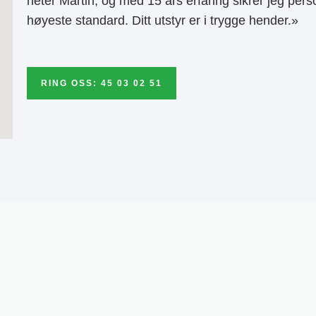
heter Martin, og med 15 års erfaring sikrer jeg pers
høyeste standard. Ditt utstyr er i trygge hender.»
RING OSS: 45 03 02 51