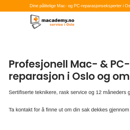
Hopp
Dine pålitelige Mac- og PC-reparasjonseksperter i Os
rett
til
innholdet
Profesjonell Mac- & PC-
reparasjon i Oslo og o
Sertifiserte teknikere, rask service og 12 måneders g
Ta kontakt for å finne ut om din sak dekkes gjennom 