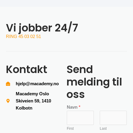
Vi jobber 24/7
RING 45 03 02 51
Kontakt
Send
melding til
hjelp@macademy.no
oss
Macademy Oslo
Skiveien 59, 1410
Navn
*
Kolbotn
First
Last