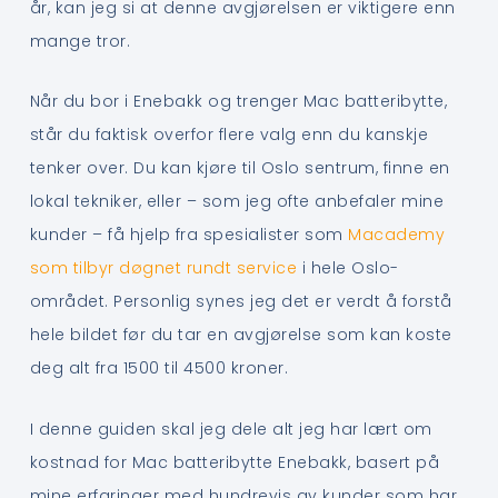
år, kan jeg si at denne avgjørelsen er viktigere enn
mange tror.
Når du bor i Enebakk og trenger Mac batteribytte,
står du faktisk overfor flere valg enn du kanskje
tenker over. Du kan kjøre til Oslo sentrum, finne en
lokal tekniker, eller – som jeg ofte anbefaler mine
kunder – få hjelp fra spesialister som
Macademy
som tilbyr døgnet rundt service
i hele Oslo-
området. Personlig synes jeg det er verdt å forstå
hele bildet før du tar en avgjørelse som kan koste
deg alt fra 1500 til 4500 kroner.
I denne guiden skal jeg dele alt jeg har lært om
kostnad for Mac batteribytte Enebakk, basert på
mine erfaringer med hundrevis av kunder som har