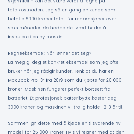
skjermfeil – kan det være verdt å regne på
totalkostnaden. Jeg så en gang en kunde som
betalte 8000 kroner totalt for reparasjoner over
seks måneder, da hadde det vært bedre å
investere i en ny maskin.
Regneeksempel: Når lønner det seg?
La meg gi deg et konkret eksempel som jeg ofte
bruker når jeg rådgir kunder. Tenk at du har en
MacBook Pro 13″ fra 2019 som du kjøpte for 20 000
kroner. Maskinen fungerer perfekt bortsett fra
batteriet. Et profesjonelt batteribytte koster deg
3000 kroner, og maskinen vil trolig holde i 2-3 år til.
Sammenlign dette med å kjøpe en tilsvarende ny
modell for 25 000 kroner. Hvis vi regner med at den