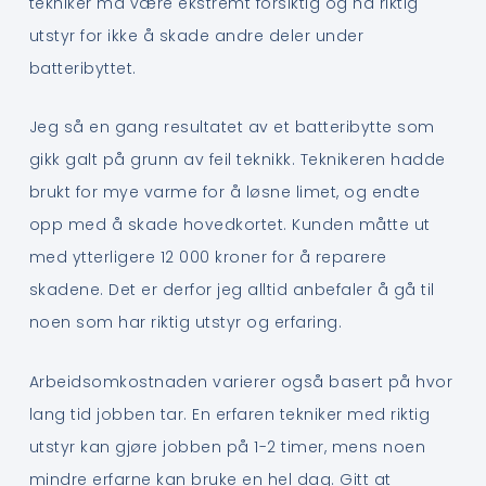
tekniker må være ekstremt forsiktig og ha riktig
utstyr for ikke å skade andre deler under
batteribyttet.
Jeg så en gang resultatet av et batteribytte som
gikk galt på grunn av feil teknikk. Teknikeren hadde
brukt for mye varme for å løsne limet, og endte
opp med å skade hovedkortet. Kunden måtte ut
med ytterligere 12 000 kroner for å reparere
skadene. Det er derfor jeg alltid anbefaler å gå til
noen som har riktig utstyr og erfaring.
Arbeidsomkostnaden varierer også basert på hvor
lang tid jobben tar. En erfaren tekniker med riktig
utstyr kan gjøre jobben på 1-2 timer, mens noen
mindre erfarne kan bruke en hel dag. Gitt at