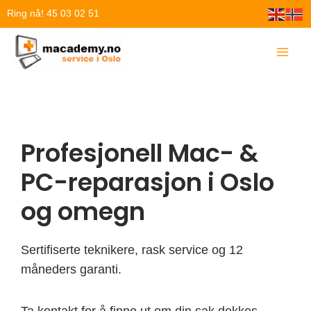
Hopp
Ring nå! 45 03 02 51
rett
til
innholdet
Profesjonell Mac- &
PC-reparasjon i Oslo
og omegn
Sertifiserte teknikere, rask service og 12
måneders garanti.
Ta kontakt for å finne ut om din sak dekkes