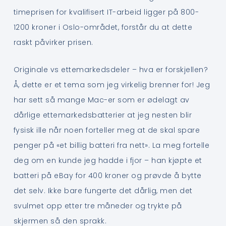
timeprisen for kvalifisert IT-arbeid ligger på 800-
1200 kroner i Oslo-området, forstår du at dette
raskt påvirker prisen.
Originale vs ettemarkedsdeler – hva er forskjellen?
Å, dette er et tema som jeg virkelig brenner for! Jeg
har sett så mange Mac-er som er ødelagt av
dårlige ettemarkedsbatterier at jeg nesten blir
fysisk ille når noen forteller meg at de skal spare
penger på «et billig batteri fra nett». La meg fortelle
deg om en kunde jeg hadde i fjor – han kjøpte et
batteri på eBay for 400 kroner og prøvde å bytte
det selv. Ikke bare fungerte det dårlig, men det
svulmet opp etter tre måneder og trykte på
skjermen så den sprakk.