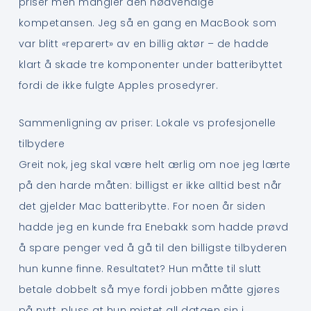
priser men mangler den nødvendige
kompetansen. Jeg så en gang en MacBook som
var blitt «reparert» av en billig aktør – de hadde
klart å skade tre komponenter under batteribyttet
fordi de ikke fulgte Apples prosedyrer.
Sammenligning av priser: Lokale vs profesjonelle
tilbydere
Greit nok, jeg skal være helt ærlig om noe jeg lærte
på den harde måten: billigst er ikke alltid best når
det gjelder Mac batteribytte. For noen år siden
hadde jeg en kunde fra Enebakk som hadde prøvd
å spare penger ved å gå til den billigste tilbyderen
hun kunne finne. Resultatet? Hun måtte til slutt
betale dobbelt så mye fordi jobben måtte gjøres
på nytt, pluss at hun mistet all dataen sin i