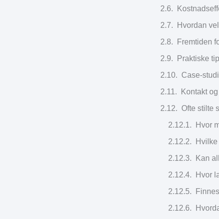
Kostnadseffe
Hvordan velg
Fremtiden f
Praktiske ti
Case-studi
Kontakt og 
Ofte stilt
Hvor m
Hvilke
Kan al
Hvor l
Finnes
Hvorda