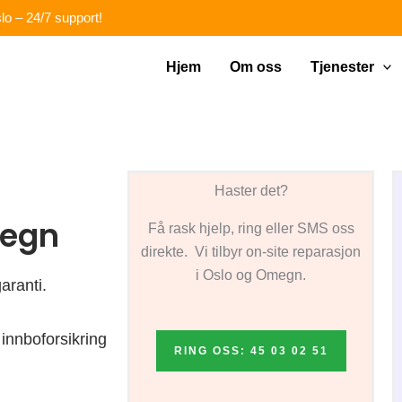
lo – 24/7 support!
Hjem
Om oss
Tjenester
Haster det?
megn
Få rask hjelp, ring eller SMS oss
direkte. Vi tilbyr on-site reparasjon
i Oslo og Omegn.
aranti.
innboforsikring
RING OSS: 45 03 02 51