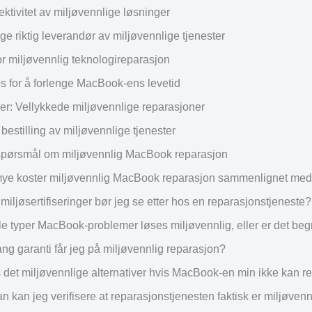
ktivitet av miljøvennlige løsninger
e riktig leverandør av miljøvennlige tjenester
or miljøvennlig teknologireparasjon
ps for å forlenge MacBook-ens levetid
er: Vellykkede miljøvennlige reparasjoner
bestilling av miljøvennlige tjenester
e spørsmål om miljøvennlig MacBook reparasjon
ye koster miljøvennlig MacBook reparasjon sammenlignet med t
 miljøsertifiseringer bør jeg se etter hos en reparasjonstjeneste?
le typer MacBook-problemer løses miljøvennlig, eller er det be
ang garanti får jeg på miljøvennlig reparasjon?
 det miljøvennlige alternativer hvis MacBook-en min ikke kan r
n kan jeg verifisere at reparasjonstjenesten faktisk er miljøvenn