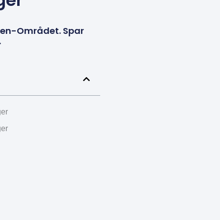
ger
men-Området. Spar
.
ger
ger