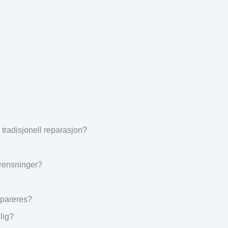
radisjonell reparasjon?
grensninger?
epareres?
lig?