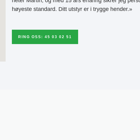
heter Martin, og med 15 års erfaring sikrer jeg pers
høyeste standard. Ditt utstyr er i trygge hender.»
RING OSS: 45 03 02 51