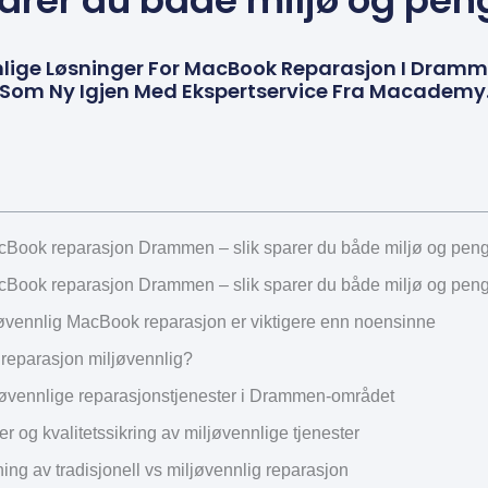
arer du både miljø og pen
lige Løsninger For MacBook Reparasjon I Dram
c Som Ny Igjen Med Ekspertservice Fra Macademy
cBook reparasjon Drammen – slik sparer du både miljø og pen
cBook reparasjon Drammen – slik sparer du både miljø og pen
jøvennlig MacBook reparasjon er viktigere enn noensinne
 reparasjon miljøvennlig?
jøvennlige reparasjonstjenester i Drammen-området
ger og kvalitetssikring av miljøvennlige tjenester
ng av tradisjonell vs miljøvennlig reparasjon