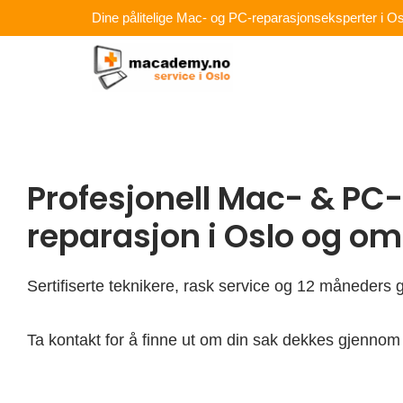
Hopp
Dine pålitelige Mac- og PC-reparasjonseksperter i Os
rett
til
innholdet
Profesjonell Mac- & PC-
reparasjon i Oslo og o
Sertifiserte teknikere, rask service og 12 måneders g
Ta kontakt for å finne ut om din sak dekkes gjennom 