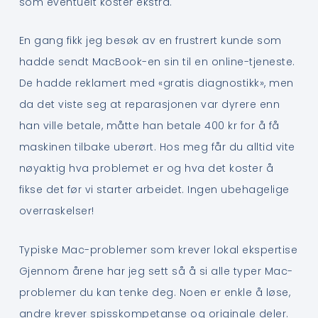
som eventuelt koster ekstra.
En gang fikk jeg besøk av en frustrert kunde som
hadde sendt MacBook-en sin til en online-tjeneste.
De hadde reklamert med «gratis diagnostikk», men
da det viste seg at reparasjonen var dyrere enn
han ville betale, måtte han betale 400 kr for å få
maskinen tilbake uberørt. Hos meg får du alltid vite
nøyaktig hva problemet er og hva det koster å
fikse det før vi starter arbeidet. Ingen ubehagelige
overraskelser!
Typiske Mac-problemer som krever lokal ekspertise
Gjennom årene har jeg sett så å si alle typer Mac-
problemer du kan tenke deg. Noen er enkle å løse,
andre krever spisskompetanse og originale deler.