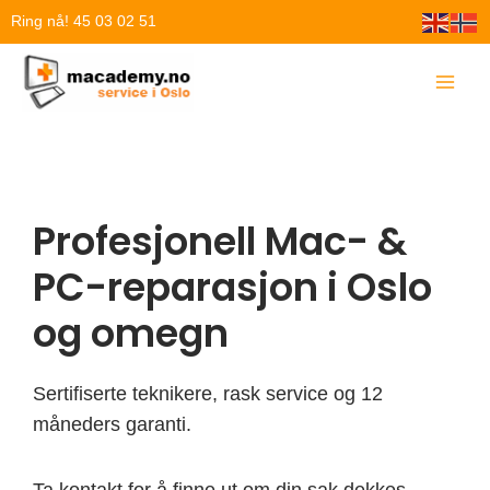
Hopp
Ring nå! 45 03 02 51
rett
til
innholdet
Profesjonell Mac- &
PC-reparasjon i Oslo
og omegn
Sertifiserte teknikere, rask service og 12
måneders garanti.
Ta kontakt for å finne ut om din sak dekkes