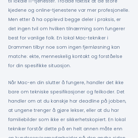
til lokale IT-tjenester. Trodde faktisk at de store
kjedene og online-tjenestene var mer profesjonelle.
Men etter å ha opplevd begge deler i praksis, er
det ingen tvil om hvilken tilnærming som fungerer
best for vanlige folk. En lokal Mac-tekniker i
Drammen tilbyr noe som ingen fjernløsning kan
matche: ekte, menneskelig kontakt og forståelse
for din spesifikke situasjon.
Når Mac-en din slutter å fungere, handler det ikke
bare om tekniske spesifikasjoner og feilkoder. Det
handler om at du kanskje har deadline på jobben,
at ungene trenger å gjøre lekser, eller at du har
familiebilder som ikke er sikkerhetskopiert. En lokal
tekniker forstår dette på en helt annen måte enn
en kundeservicemedarbeider på den andre siden