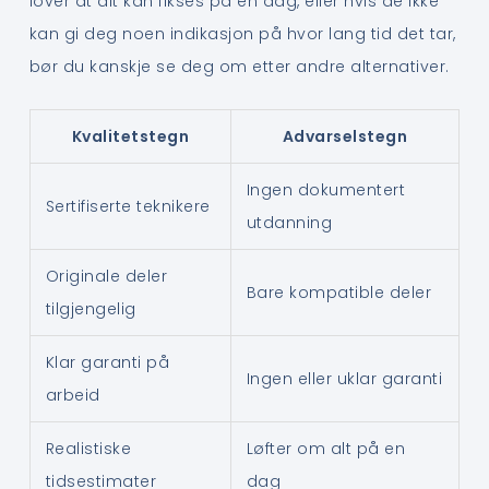
lover at alt kan fikses på en dag, eller hvis de ikke
kan gi deg noen indikasjon på hvor lang tid det tar,
bør du kanskje se deg om etter andre alternativer.
Kvalitetstegn
Advarselstegn
Ingen dokumentert
Sertifiserte teknikere
utdanning
Originale deler
Bare kompatible deler
tilgjengelig
Klar garanti på
Ingen eller uklar garanti
arbeid
Realistiske
Løfter om alt på en
tidsestimater
dag