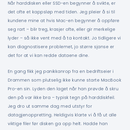
Når harddisken eller SSD-en begynner å svikte, er
det ofte et kappsløp med tiden. Jeg pleier å si til
kundene mine at hvis Mac-en begynner å oppføre
seg rart – blir treg, krasjer ofte, eller gir merkelige
lyder – så ikke vent med å ta kontakt. Jo tidligere vi
kan diagnostisere problemet, jo større sjanse er
det for at vi kan redde dataene dine.
En gang fikk jeg panikkanrop fra en bedriftseier i
Drammen som plutselig ikke kunne starte MacBook
Pro-en sin. Lyden den laget når han prøvde å skru
den på var ikke bra – typisk tegn på harddiskfeil.
Jeg dro ut samme dag med utstyr for
datagjenoppretting. Heldigvis klarte vi å få ut alle
viktige filer før disken ga opp helt. Hadde han