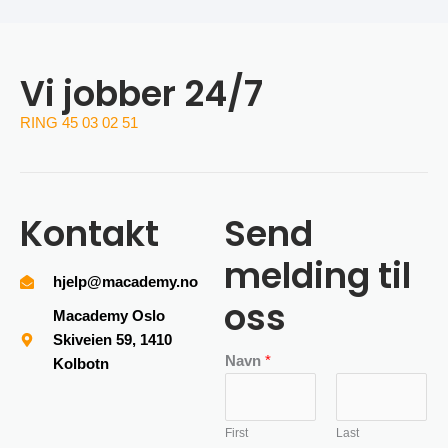
Vi jobber 24/7
RING 45 03 02 51
Kontakt
Send
melding til
hjelp@macademy.no
oss
Macademy Oslo
Skiveien 59, 1410
Navn
*
Kolbotn
First
Last