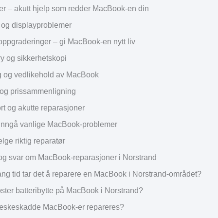
 – akutt hjelp som redder MacBook-en din
 og displayproblemer
pgraderinger – gi MacBook-en nytt liv
y og sikkerhetskopi
g og vedlikehold av MacBook
og prissammenligning
rt og akutte reparasjoner
 unngå vanlige MacBook-problemer
lge riktig reparatør
g svar om MacBook-reparasjoner i Norstrand
ang tid tar det å reparere en MacBook i Norstrand-området?
ster batteribytte på MacBook i Norstrand?
æskeskadde MacBook-er repareres?