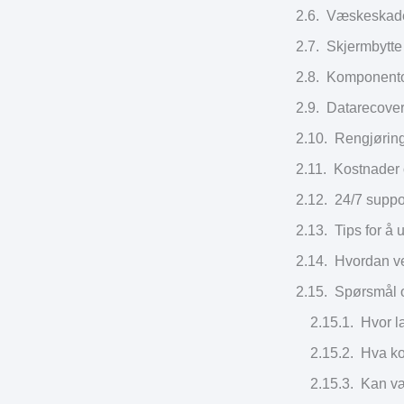
Væskeskader
Skjermbytte
Komponentop
Datarecover
Rengjørin
Kostnader 
24/7 suppo
Tips for å
Hvordan ve
Spørsmål o
Hvor l
Hva ko
Kan v