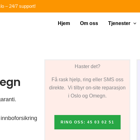
lo – 24/7 support!
Hjem
Om oss
Tjenester
Haster det?
megn
Få rask hjelp, ring eller SMS oss
direkte. Vi tilbyr on-site reparasjon
i Oslo og Omegn.
aranti.
innboforsikring
RING OSS: 45 03 02 51