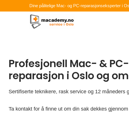
Hopp
Dine pålitelige Mac- og PC-reparasjonseksperter i Os
rett
til
innholdet
Profesjonell Mac- & PC-
reparasjon i Oslo og o
Sertifiserte teknikere, rask service og 12 måneders g
Ta kontakt for å finne ut om din sak dekkes gjennom 