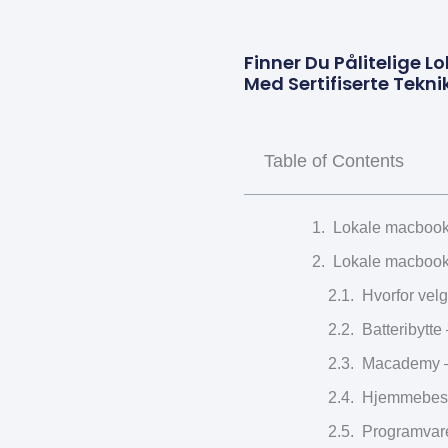
Finner Du Pålitelige 
Med Sertifiserte Tekni
Table of Contents
Lokale macbook 
Lokale macbook 
Hvorfor vel
Batteribytt
Macademy – 
Hjemmebesøk
Programvare