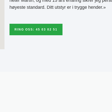
heter Martin, og med 15 års erfaring sikrer jeg pers
høyeste standard. Ditt utstyr er i trygge hender.»
RING OSS: 45 03 02 51