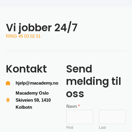
Vi jobber 24/7
RING 45 03 02 51
Kontakt
Send
melding til
hjelp@macademy.no
oss
Macademy Oslo
Skiveien 59, 1410
Navn
*
Kolbotn
First
Last