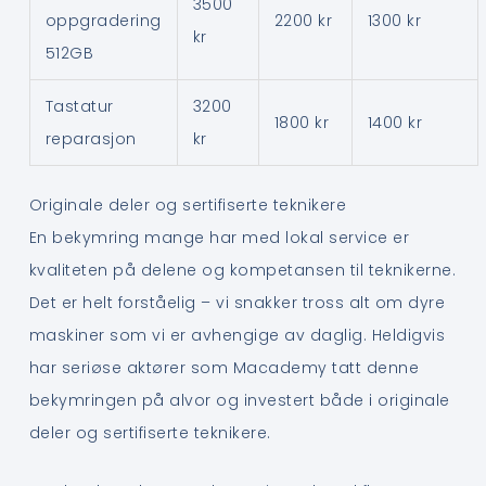
3500
oppgradering
2200 kr
1300 kr
kr
512GB
Tastatur
3200
1800 kr
1400 kr
reparasjon
kr
Originale deler og sertifiserte teknikere
En bekymring mange har med lokal service er
kvaliteten på delene og kompetansen til teknikerne.
Det er helt forståelig – vi snakker tross alt om dyre
maskiner som vi er avhengige av daglig. Heldigvis
har seriøse aktører som Macademy tatt denne
bekymringen på alvor og investert både i originale
deler og sertifiserte teknikere.