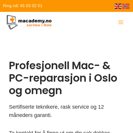
Hopp
Ring nå! 45 03 02 51
rett
til
innholdet
Profesjonell Mac- &
PC-reparasjon i Oslo
og omegn
Sertifiserte teknikere, rask service og 12
måneders garanti.
Ta kontakt for å finne ut om din sak dekkes