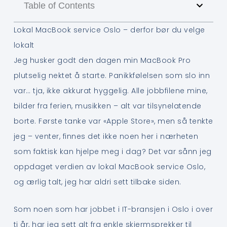
Table of Contents
Lokal MacBook service Oslo – derfor bør du velge
lokalt
Jeg husker godt den dagen min MacBook Pro
plutselig nektet å starte. Panikkfølelsen som slo inn
var… tja, ikke akkurat hyggelig. Alle jobbfilene mine,
bilder fra ferien, musikken – alt var tilsynelatende
borte. Første tanke var «Apple Store», men så tenkte
jeg – venter, finnes det ikke noen her i nærheten
som faktisk kan hjelpe meg i dag? Det var sånn jeg
oppdaget verdien av lokal MacBook service Oslo,
og ærlig talt, jeg har aldri sett tilbake siden.
Som noen som har jobbet i IT-bransjen i Oslo i over
ti år, har jeg sett alt fra enkle skjermsprekker til