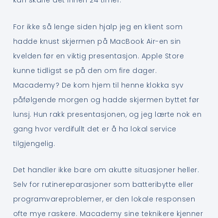
kan skaffe det innen 24 timer.
For ikke så lenge siden hjalp jeg en klient som
hadde knust skjermen på MacBook Air-en sin
kvelden før en viktig presentasjon. Apple Store
kunne tidligst se på den om fire dager.
Macademy? De kom hjem til henne klokka syv
påfølgende morgen og hadde skjermen byttet før
lunsj. Hun rakk presentasjonen, og jeg lærte nok en
gang hvor verdifullt det er å ha lokal service
tilgjengelig.
Det handler ikke bare om akutte situasjoner heller.
Selv for rutinereparasjoner som batteribytte eller
programvareproblemer, er den lokale responsen
ofte mye raskere. Macademy sine teknikere kjenner