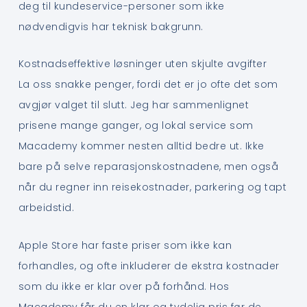
deg til kundeservice-personer som ikke
nødvendigvis har teknisk bakgrunn.
Kostnadseffektive løsninger uten skjulte avgifter
La oss snakke penger, fordi det er jo ofte det som
avgjør valget til slutt. Jeg har sammenlignet
prisene mange ganger, og lokal service som
Macademy kommer nesten alltid bedre ut. Ikke
bare på selve reparasjonskostnadene, men også
når du regner inn reisekostnader, parkering og tapt
arbeidstid.
Apple Store har faste priser som ikke kan
forhandles, og ofte inkluderer de ekstra kostnader
som du ikke er klar over på forhånd. Hos
Macademy får du en klar og tydelig pris før de