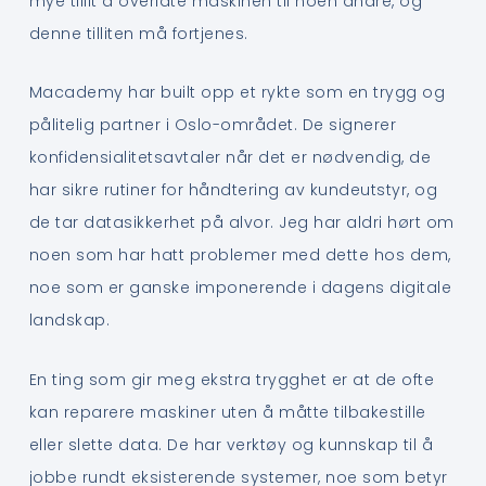
mye tillit å overlate maskinen til noen andre, og
denne tilliten må fortjenes.
Macademy har built opp et rykte som en trygg og
pålitelig partner i Oslo-området. De signerer
konfidensialitetsavtaler når det er nødvendig, de
har sikre rutiner for håndtering av kundeutstyr, og
de tar datasikkerhet på alvor. Jeg har aldri hørt om
noen som har hatt problemer med dette hos dem,
noe som er ganske imponerende i dagens digitale
landskap.
En ting som gir meg ekstra trygghet er at de ofte
kan reparere maskiner uten å måtte tilbakestille
eller slette data. De har verktøy og kunnskap til å
jobbe rundt eksisterende systemer, noe som betyr