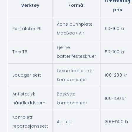
Omtrentlig
Verktøy
Formål
pris
Åpne bunnplate
Pentalobe P5
50-100 kr
MacBook Air
Fjerne
Torx T5
50-100 kr
batterifesteskruer
Løsne kabler og
Spudger sett
100-200 kr
komponenter
Antistatisk
Beskytte
100-150 kr
håndleddsrem
komponenter
Komplett
Alt i ett
300-500 kr
reparasjonssett