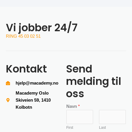
Vi jobber 24/7
RING 45 03 02 51
Kontakt
Send
melding til
hjelp@macademy.no
oss
Macademy Oslo
Skiveien 59, 1410
Navn
*
Kolbotn
First
Last