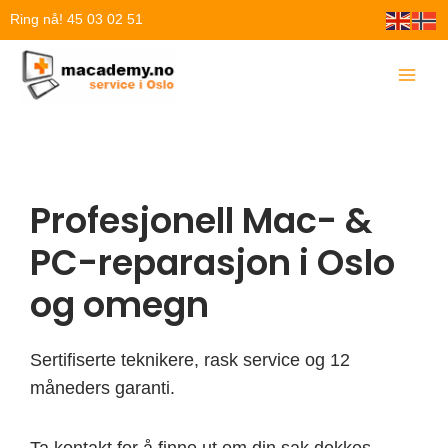
Hopp
Ring nå! 45 03 02 51
rett
til
innholdet
Profesjonell Mac- &
PC-reparasjon i Oslo
og omegn
Sertifiserte teknikere, rask service og 12
måneders garanti.
Ta kontakt for å finne ut om din sak dekkes