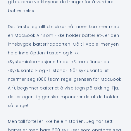
gi brukerne verktøyene de trenger for å vurdere
batterihelse.
Det første jeg alltid sjekker når noen kommer med
en MacBook Air som «ikke holder batteriet», er den
innebygde batterirapporten. Gå til Apple-menyen,
hold inne Option-tasten og klikk
«Systeminformasjon». Under «Strøm» finner du
«Syklusantall» og «Tilstand». Når syklusantallet
nærmer seg 1000 (som regel grensen for MacBook
Air), begynner batteriet å vise tegn på aldring. Tja,
det er egentlig ganske imponerende at de holder
så lenge!
Men tall forteller ikke hele historien. Jeg har sett
batterier med bare 600 sykluser som oppførte seg