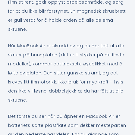
Finn et rent, godt opplyst arbeidsområde, og sørg
for at du ikke blir forstyrret. En magnetisk skruebrett
er gull verdt for å holde orden på alle de små
skruene.
Når MacBook Air er skrudd av og du har tatt ut alle
skruer på bunnplaten (det er ti stykker på de fleste
modeller), kommer det tricksete øyeblikket med å
løfte av platen. Den sitter ganske stramt, og det
kreves litt finmotorikk. Ikke bruk for mye kraft – hvis
den ikke vil løsne, dobbelsjekk at du har fått ut alle
skruene.
Det første du ser når du åpner en MacBook Air er
batteriets sorte plastflate som dekker mesteparten
av den nederste halvdelen. Før du gjør noe som