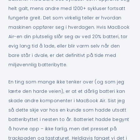
helt galt, mens andre med 1200+ sykluser fortsatt
fungerte greit. Det som virkelig teller er hvordan
maskinen oppfører seg i hverdagen. Hvis MacBook
Air-en din plutselig slår seg av ved 20% batteri, tar
evig lang tid å lade, eller blir varm selv når den
bare står i dvale, er det definitivt på tide med
miljøvennlig batteribytte.
En ting som mange ikke tenker over (og som jeg
lærte den harde veien), er at et dårlig batteri kan
skade andre komponenter i MacBook Air. Sist jeg
så dette skje var hos en kunde som hadde utsatt
batteribyttet i nesten to år. Batteriet hadde begynt
å hovne opp – ikke farlig, men det presset på
trackpaden og tastaturet. Heldigvis fanget vi det i