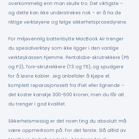
overkommelig enn man skulle tro. Det viktigste –
og dette kan ikke understrekes nok – er å ha de
riktige verktøyene og følge sikkerhetsprosedyrene.
For miljøvennlig batteribytte MacBook Air trenger
du spesialverktøy som ikke ligger i den vanlige
verktøykassen hjemme. Pentalobe-skrutrekkere (P5
og P2), Torx-skrutrekkere (T3 og T5), og spudgere
for å løsne kabler. Jeg anbefaler å kjøpe et
komplett reparasjonssett fra iFixit eller lignende –
det koster kanskje 300-500 kroner, men du får alt
du trenger i god kvalitet.
Sikkerhetsmessig er det noen ting du absolutt må
være oppmerksom på. For det første: Slå alltid av