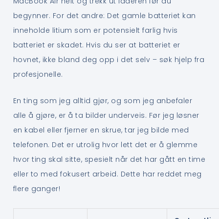
MacBook Air helt og trekk ut laderen før du
begynner. For det andre: Det gamle batteriet kan
inneholde litium som er potensielt farlig hvis
batteriet er skadet. Hvis du ser at batteriet er
hovnet, ikke bland deg opp i det selv – søk hjelp fra
profesjonelle.
En ting som jeg alltid gjør, og som jeg anbefaler
alle å gjøre, er å ta bilder underveis. Før jeg løsner
en kabel eller fjerner en skrue, tar jeg bilde med
telefonen. Det er utrolig hvor lett det er å glemme
hvor ting skal sitte, spesielt når det har gått en time
eller to med fokusert arbeid. Dette har reddet meg
flere ganger!