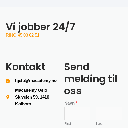
Vi jobber 24/7
RING 45 03 02 51
Kontakt
Send
melding til
hjelp@macademy.no
oss
Macademy Oslo
Skiveien 59, 1410
Navn
*
Kolbotn
First
Last