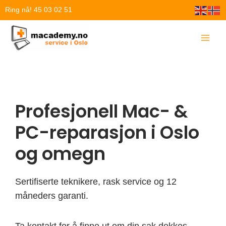
Hopp
Ring nå! 45 03 02 51
rett
til
innholdet
Profesjonell Mac- &
PC-reparasjon i Oslo
og omegn
Sertifiserte teknikere, rask service og 12
måneders garanti.
Ta kontakt for å finne ut om din sak dekkes