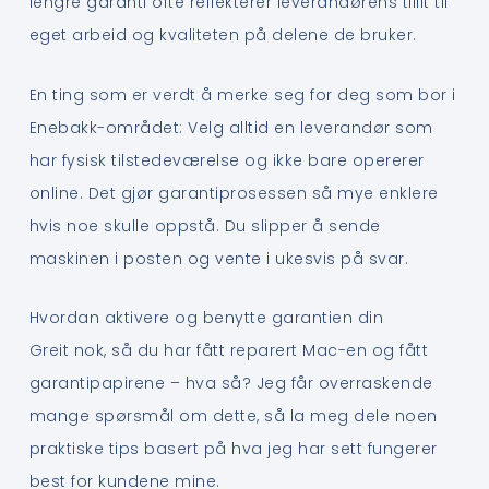
lengre garanti ofte reflekterer leverandørens tillit til
eget arbeid og kvaliteten på delene de bruker.
En ting som er verdt å merke seg for deg som bor i
Enebakk-området: Velg alltid en leverandør som
har fysisk tilstedeværelse og ikke bare opererer
online. Det gjør garantiprosessen så mye enklere
hvis noe skulle oppstå. Du slipper å sende
maskinen i posten og vente i ukesvis på svar.
Hvordan aktivere og benytte garantien din
Greit nok, så du har fått reparert Mac-en og fått
garantipapirene – hva så? Jeg får overraskende
mange spørsmål om dette, så la meg dele noen
praktiske tips basert på hva jeg har sett fungerer
best for kundene mine.