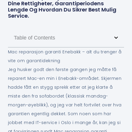
Dine Rettigheter, Garantiperiodens
Lengde Og Hvordan Du Sikrer Best Mulig
Service.
Table of Contents
Mac reparasjon garanti Enebakk – alt du trenger å
vite om garantidekning
Jeg husker godt den første gangen jeg måtte få
reparert Mac-en min i Enebakk-området. Skjermen
hadde fått en stygg sprekk etter at jeg klarte å
miste den fra sofabordet (klassisk mandag-
morgen-øyeblikk), og jeg var helt fortvilet over hva
garantien egentlig dekket. Som noen som har
jobbet med IT-service i Oslo i mange år, kan jeg si
at forvirringen rundt Mac reparasjon garanti