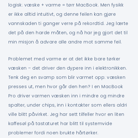
logisk: væske + varme = tørr MacBook. Men fysikk
er ikke alltid intuitivt, og denne feilen kan gjøre
vannskaden ti ganger verre på rekordtid. Jeg lærte
det på den harde måten, og nå har jeg gjort det til
min misjon å advare alle andre mot samme feil.
Problemet med varme er at det ikke bare tørker
væsken – det driver den dypere inn i elektronikken.
Tenk deg en svamp som blir varmet opp: væsken
presses ut, men hvor går den hen? I en MacBook
Pro driver varmen væsken inn i mindre og mindre
spalter, under chips, inn i kontakter som ellers aldri
ville blitt påvirket. Jeg har sett tilfeller hvor en liten
kaffesøl på tastaturet har blitt til systemvide
problemer fordi noen brukte hårtørker.