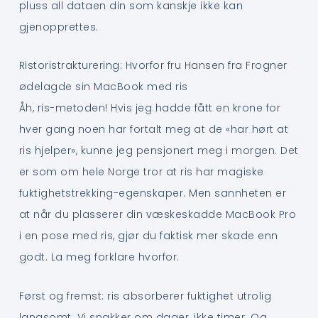
pluss all dataen din som kanskje ikke kan
gjenopprettes.
Ristoristrakturering: Hvorfor fru Hansen fra Frogner
ødelagde sin MacBook med ris
Åh, ris-metoden! Hvis jeg hadde fått en krone for
hver gang noen har fortalt meg at de «har hørt at
ris hjelper», kunne jeg pensjonert meg i morgen. Det
er som om hele Norge tror at ris har magiske
fuktighetstrekking-egenskaper. Men sannheten er
at når du plasserer din væskeskadde MacBook Pro
i en pose med ris, gjør du faktisk mer skade enn
godt. La meg forklare hvorfor.
Først og fremst: ris absorberer fuktighet utrolig
langsomt. Vi snakker om dager, ikke timer. Og