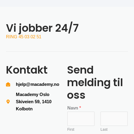
Vi jobber 24/7
RING 45 03 02 51
Kontakt
Send
melding til
hjelp@macademy.no
oss
Macademy Oslo
Skiveien 59, 1410
Navn
*
Kolbotn
First
Last