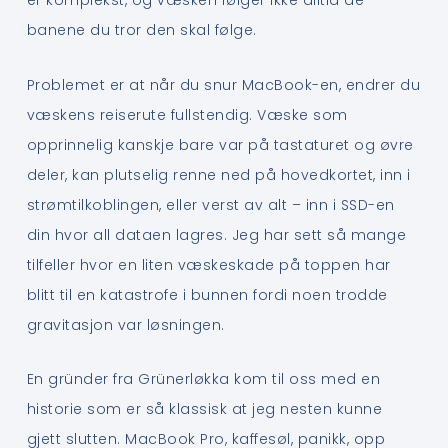
er komplekst, og væsken følger ikke alltid de
banene du tror den skal følge.
Problemet er at når du snur MacBook-en, endrer du
væskens reiserute fullstendig. Væske som
opprinnelig kanskje bare var på tastaturet og øvre
deler, kan plutselig renne ned på hovedkortet, inn i
strømtilkoblingen, eller verst av alt – inn i SSD-en
din hvor all dataen lagres. Jeg har sett så mange
tilfeller hvor en liten væskeskade på toppen har
blitt til en katastrofe i bunnen fordi noen trodde
gravitasjon var løsningen.
En gründer fra Grünerløkka kom til oss med en
historie som er så klassisk at jeg nesten kunne
gjett slutten. MacBook Pro, kaffesøl, panikk, opp