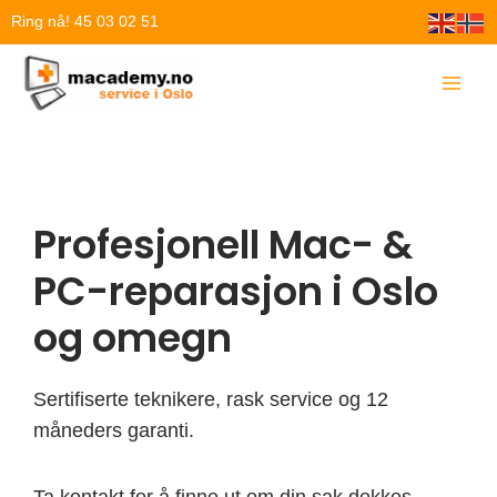
Hopp
Ring nå! 45 03 02 51
rett
til
innholdet
Profesjonell Mac- &
PC-reparasjon i Oslo
og omegn
Sertifiserte teknikere, rask service og 12
måneders garanti.
Ta kontakt for å finne ut om din sak dekkes