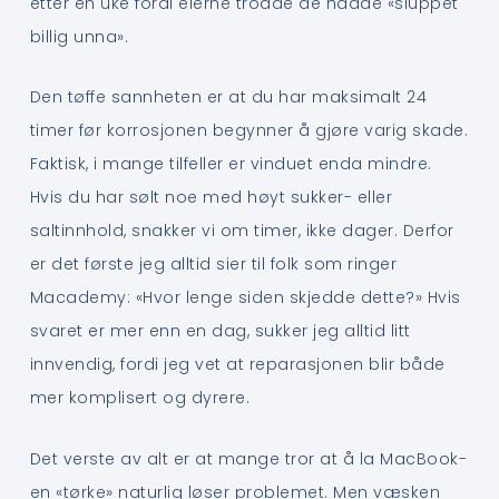
etter en uke fordi eierne trodde de hadde «sluppet
billig unna».
Den tøffe sannheten er at du har maksimalt 24
timer før korrosjonen begynner å gjøre varig skade.
Faktisk, i mange tilfeller er vinduet enda mindre.
Hvis du har sølt noe med høyt sukker- eller
saltinnhold, snakker vi om timer, ikke dager. Derfor
er det første jeg alltid sier til folk som ringer
Macademy: «Hvor lenge siden skjedde dette?» Hvis
svaret er mer enn en dag, sukker jeg alltid litt
innvendig, fordi jeg vet at reparasjonen blir både
mer komplisert og dyrere.
Det verste av alt er at mange tror at å la MacBook-
en «tørke» naturlig løser problemet. Men væsken