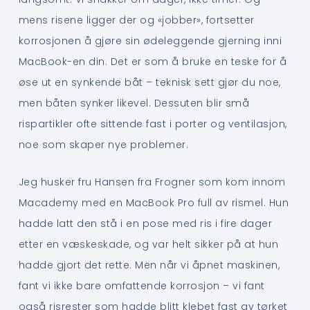
mens risene ligger der og «jobber», fortsetter
korrosjonen å gjøre sin ødeleggende gjerning inni
MacBook-en din. Det er som å bruke en teske for å
øse ut en synkende båt – teknisk sett gjør du noe,
men båten synker likevel. Dessuten blir små
rispartikler ofte sittende fast i porter og ventilasjon,
noe som skaper nye problemer.
Jeg husker fru Hansen fra Frogner som kom innom
Macademy med en MacBook Pro full av rismel. Hun
hadde latt den stå i en pose med ris i fire dager
etter en væskeskade, og var helt sikker på at hun
hadde gjort det rette. Men når vi åpnet maskinen,
fant vi ikke bare omfattende korrosjon – vi fant
også risrester som hadde blitt klebet fast av tørket