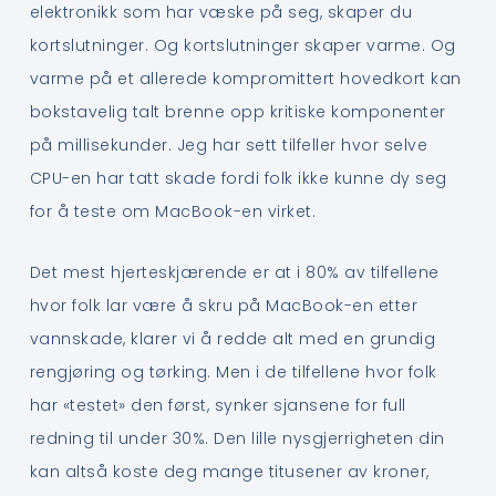
elektronikk som har væske på seg, skaper du
kortslutninger. Og kortslutninger skaper varme. Og
varme på et allerede kompromittert hovedkort kan
bokstavelig talt brenne opp kritiske komponenter
på millisekunder. Jeg har sett tilfeller hvor selve
CPU-en har tatt skade fordi folk ikke kunne dy seg
for å teste om MacBook-en virket.
Det mest hjerteskjærende er at i 80% av tilfellene
hvor folk lar være å skru på MacBook-en etter
vannskade, klarer vi å redde alt med en grundig
rengjøring og tørking. Men i de tilfellene hvor folk
har «testet» den først, synker sjansene for full
redning til under 30%. Den lille nysgjerrigheten din
kan altså koste deg mange titusener av kroner,