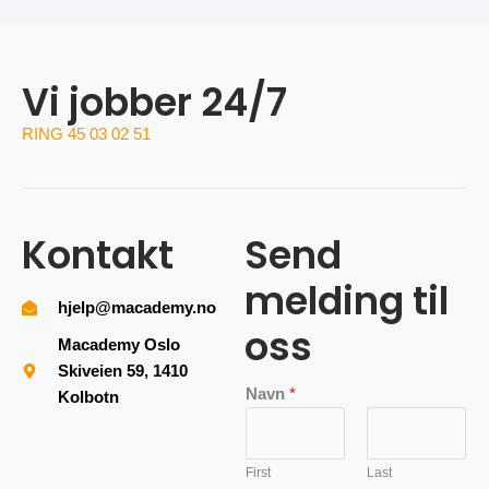
Vi jobber 24/7
RING 45 03 02 51
Kontakt
Send
melding til
hjelp@macademy.no
oss
Macademy Oslo
Skiveien 59, 1410
Navn
*
Kolbotn
First
Last