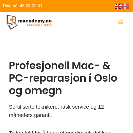
Hopp
Ring nå! 45 03 02 51
rett
til
innholdet
Profesjonell Mac- &
PC-reparasjon i Oslo
og omegn
Sertifiserte teknikere, rask service og 12
måneders garanti.
Ta kontakt for å finne ut om din sak dekkes