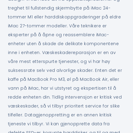
treghet til fullstendig skjermbytte på iMac 24-
tommer M1 eller harddiskoppgraderinger på eldre
iMac 27-tommer modeller. Våre teknikere er
eksperter på å åpne og reassemblere iMac-
enheter uten å skade de delikate komponentene
inne i enheten. Væskeskadereparasjon er en av
våre mest etterspurte tjenester, og vi har høy
suksessrate selv ved alvorlige skader. Enten det er
kaffe på MacBook Pro M3, øl på MacBook Air, eller
vann på iMac, har vi utstyret og ekspertisen til å
redde enheten din. Tidlig intervensjon er kritisk ved
væskeskader, så vi tilbyr prioritert service for slike
tilfeller. Datagjenoppretting er en annen kritisk
tjeneste vi tilbyr. Vi kan gjenopprette data fra
defekte SSD-er, korrupte harddisker, og til og med