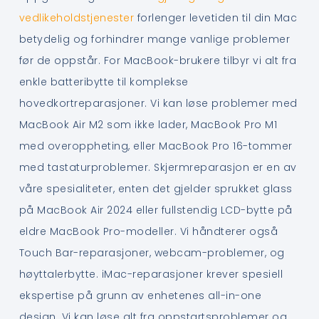
vedlikeholdstjenester
forlenger levetiden til din Mac
betydelig og forhindrer mange vanlige problemer
før de oppstår. For MacBook-brukere tilbyr vi alt fra
enkle batteribytte til komplekse
hovedkortreparasjoner. Vi kan løse problemer med
MacBook Air M2 som ikke lader, MacBook Pro M1
med overoppheting, eller MacBook Pro 16-tommer
med tastaturproblemer. Skjermreparasjon er en av
våre spesialiteter, enten det gjelder sprukket glass
på MacBook Air 2024 eller fullstendig LCD-bytte på
eldre MacBook Pro-modeller. Vi håndterer også
Touch Bar-reparasjoner, webcam-problemer, og
høyttalerbytte. iMac-reparasjoner krever spesiell
ekspertise på grunn av enhetenes all-in-one
design. Vi kan løse alt fra oppstartsproblemer og