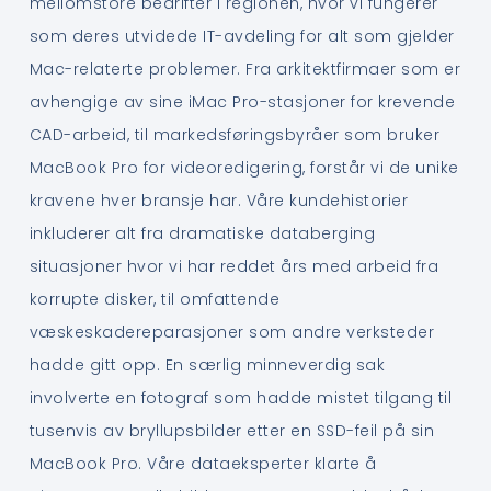
mellomstore bedrifter i regionen, hvor vi fungerer
som deres utvidede IT-avdeling for alt som gjelder
Mac-relaterte problemer. Fra arkitektfirmaer som er
avhengige av sine iMac Pro-stasjoner for krevende
CAD-arbeid, til markedsføringsbyråer som bruker
MacBook Pro for videoredigering, forstår vi de unike
kravene hver bransje har. Våre kundehistorier
inkluderer alt fra dramatiske databerging
situasjoner hvor vi har reddet års med arbeid fra
korrupte disker, til omfattende
væskeskadereparasjoner som andre verksteder
hadde gitt opp. En særlig minneverdig sak
involverte en fotograf som hadde mistet tilgang til
tusenvis av bryllupsbilder etter en SSD-feil på sin
MacBook Pro. Våre dataeksperter klarte å