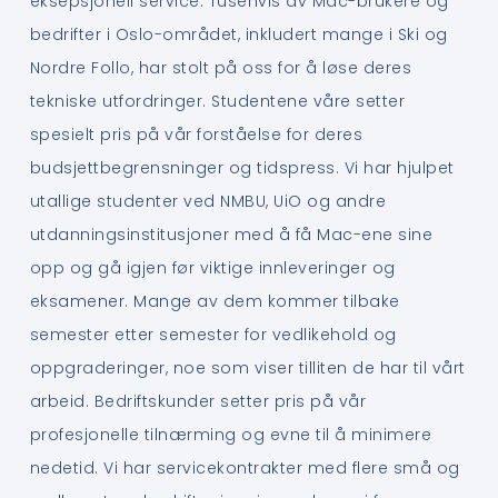
eksepsjonell service. Tusenvis av Mac-brukere og
bedrifter i Oslo-området, inkludert mange i Ski og
Nordre Follo, har stolt på oss for å løse deres
tekniske utfordringer. Studentene våre setter
spesielt pris på vår forståelse for deres
budsjettbegrensninger og tidspress. Vi har hjulpet
utallige studenter ved NMBU, UiO og andre
utdanningsinstitusjoner med å få Mac-ene sine
opp og gå igjen før viktige innleveringer og
eksamener. Mange av dem kommer tilbake
semester etter semester for vedlikehold og
oppgraderinger, noe som viser tilliten de har til vårt
arbeid. Bedriftskunder setter pris på vår
profesjonelle tilnærming og evne til å minimere
nedetid. Vi har servicekontrakter med flere små og