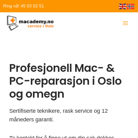
Hopp
Ring nå! 45 03 02 51
rett
til
innholdet
Profesjonell Mac- &
PC-reparasjon i Oslo
og omegn
Sertifiserte teknikere, rask service og 12
måneders garanti.
Ta kontakt for å finne ut om din sak dekkes