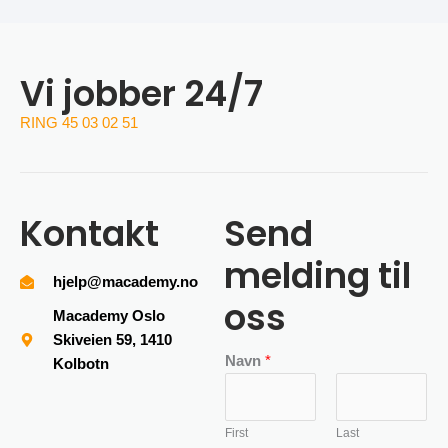
Vi jobber 24/7
RING 45 03 02 51
Kontakt
Send
melding til
hjelp@macademy.no
oss
Macademy Oslo
Skiveien 59, 1410
Navn
*
Kolbotn
First
Last