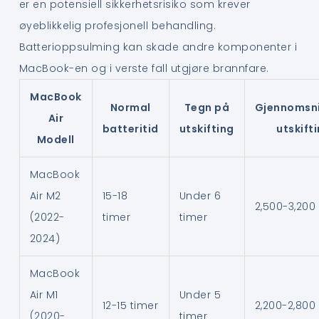
er en potensiell sikkerhetsrisiko som krever
øyeblikkelig profesjonell behandling.
Batterioppsulming kan skade andre komponenter i
MacBook-en og i verste fall utgjøre brannfare.
MacBook
Normal
Tegn på
Gjennomsni
Air
batteritid
utskifting
utskift
Modell
MacBook
Air M2
15-18
Under 6
2,500-3,200 
(2022-
timer
timer
2024)
MacBook
Air M1
Under 5
12-15 timer
2,200-2,800 
(2020-
timer