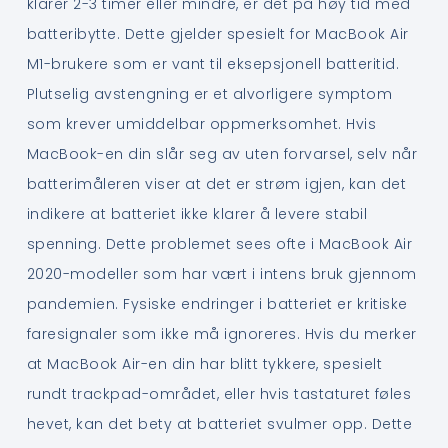
klarer 2-3 timer eller mindre, er det på høy tid med
batteribytte. Dette gjelder spesielt for MacBook Air
M1-brukere som er vant til eksepsjonell batteritid.
Plutselig avstengning er et alvorligere symptom
som krever umiddelbar oppmerksomhet. Hvis
MacBook-en din slår seg av uten forvarsel, selv når
batterimåleren viser at det er strøm igjen, kan det
indikere at batteriet ikke klarer å levere stabil
spenning. Dette problemet sees ofte i MacBook Air
2020-modeller som har vært i intens bruk gjennom
pandemien. Fysiske endringer i batteriet er kritiske
faresignaler som ikke må ignoreres. Hvis du merker
at MacBook Air-en din har blitt tykkere, spesielt
rundt trackpad-området, eller hvis tastaturet føles
hevet, kan det bety at batteriet svulmer opp. Dette