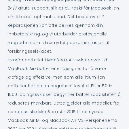
24/7 akutt-support, slik at du raskt får MacBook-en
din tilbake i optimal stand. Det beste av alt?
Reparasjonen kan ofte dekkes gjennom din
innboforsikring, og vi utarbeider profesjonelle
rapporter som sikrer ryddig dokumentasjon til
forsikringsselskapet.
Hvorfor batteriet i MacBook Air svikter over tid
MacBook Air-batterier er designet for å være
kraftige og effektive, men som alle litium-ion
batterier har de en begrenset levetid. Etter 500-
1000 ladingssykluser begynner batterikapasiteten å
reduseres merkbart. Dette gjelder alle modeller, fra
den klassiske MacBook Air 2015 til de nyeste
MacBook Air M1 og MacBook Air M2-versjonene fra
2022 og 2024. Selv den splitter nye MacBook Air 15-