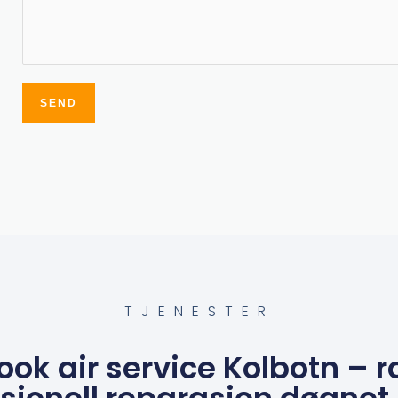
SEND
Alternative:
TJENESTER
ok air service Kolbotn – r