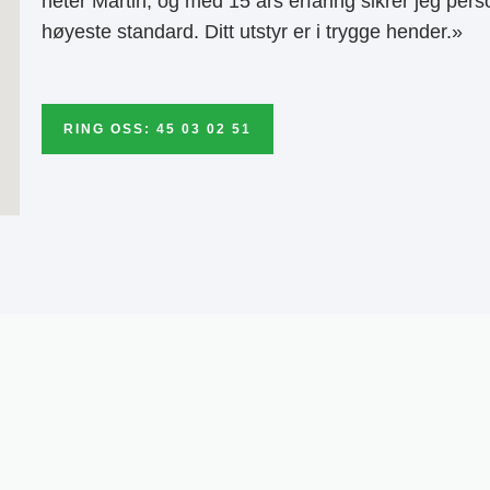
heter Martin, og med 15 års erfaring sikrer jeg pers
høyeste standard. Ditt utstyr er i trygge hender.»
RING OSS: 45 03 02 51