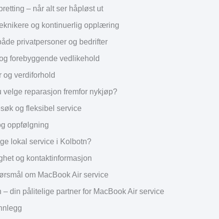
etting – når alt ser håpløst ut
 teknikere og kontinuerlig opplæring
både privatpersoner og bedrifter
og forebyggende vedlikehold
r og verdiforhold
u velge reparasjon fremfor nykjøp?
k og fleksibel service
og oppfølgning
ge lokal service i Kolbotn?
ighet og kontaktinformasjon
ørsmål om MacBook Air service
– din pålitelige partner for MacBook Air service
innlegg