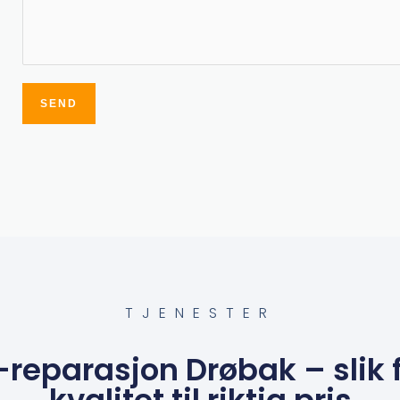
SEND
Alternative:
TJENESTER
C-reparasjon Drøbak – slik 