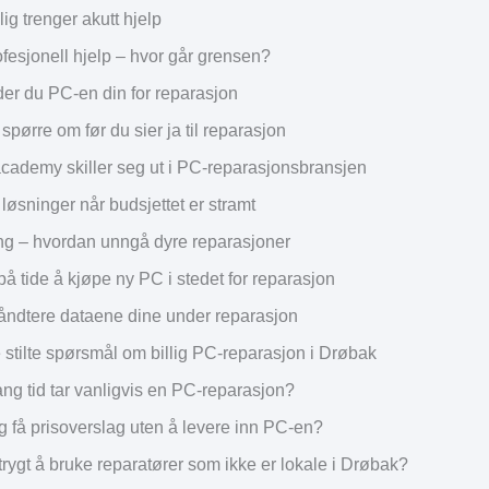
lig trenger akutt hjelp
ofesjonell hjelp – hvor går grensen?
der du PC-en din for reparasjon
spørre om før du sier ja til reparasjon
cademy skiller seg ut i PC-reparasjonsbransjen
 løsninger når budsjettet er stramt
g – hvordan unngå dyre reparasjoner
på tide å kjøpe ny PC i stedet for reparasjon
ndtere dataene dine under reparasjon
 stilte spørsmål om billig PC-reparasjon i Drøbak
ang tid tar vanligvis en PC-reparasjon?
g få prisoverslag uten å levere inn PC-en?
 trygt å bruke reparatører som ikke er lokale i Drøbak?