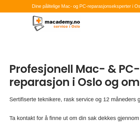
Hopp
Dine pålitelige Mac- og PC-reparasjonseksperter i Os
rett
til
innholdet
Profesjonell Mac- & PC-
reparasjon i Oslo og o
Sertifiserte teknikere, rask service og 12 måneders g
Ta kontakt for å finne ut om din sak dekkes gjennom 