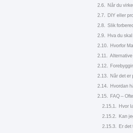
Når du virke
DIY eller pr
Slik forbere
Hva du skal 
Hvorfor Ma
Alternative
Forebyggin
Når det er 
Hvordan hå
FAQ – Ofte
Hvor l
Kan je
Er det