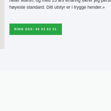
heter Martin, og med 15 års erfaring sikrer jeg pers
høyeste standard. Ditt utstyr er i trygge hender.»
RING OSS: 45 03 02 51