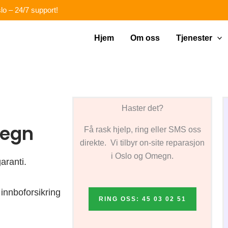
lo – 24/7 support!
Hjem
Om oss
Tjenester
Haster det?
megn
Få rask hjelp, ring eller SMS oss
direkte. Vi tilbyr on-site reparasjon
i Oslo og Omegn.
aranti.
innboforsikring
RING OSS: 45 03 02 51