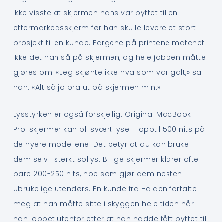
ikke visste at skjermen hans var byttet til en
ettermarkedsskjerm før han skulle levere et stort
prosjekt til en kunde. Fargene på printene matchet
ikke det han så på skjermen, og hele jobben måtte
gjøres om. «Jeg skjønte ikke hva som var galt,» sa
han. «Alt så jo bra ut på skjermen min.»
Lysstyrken er også forskjellig. Original MacBook
Pro-skjermer kan bli svært lyse – opptil 500 nits på
de nyere modellene. Det betyr at du kan bruke
dem selv i sterkt sollys. Billige skjermer klarer ofte
bare 200-250 nits, noe som gjør dem nesten
ubrukelige utendørs. En kunde fra Halden fortalte
meg at han måtte sitte i skyggen hele tiden når
han jobbet utenfor etter at han hadde fått byttet til