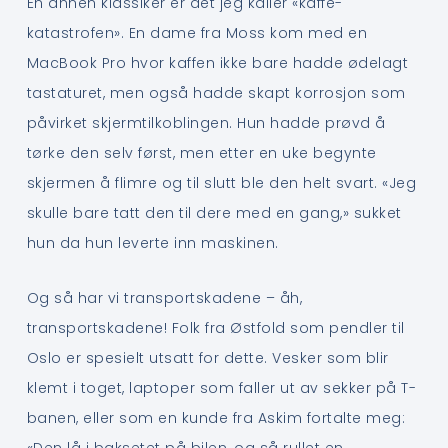
En annen klassiker er det jeg kaller «kaffe-
katastrofen». En dame fra Moss kom med en
MacBook Pro hvor kaffen ikke bare hadde ødelagt
tastaturet, men også hadde skapt korrosjon som
påvirket skjermtilkoblingen. Hun hadde prøvd å
tørke den selv først, men etter en uke begynte
skjermen å flimre og til slutt ble den helt svart. «Jeg
skulle bare tatt den til dere med en gang,» sukket
hun da hun leverte inn maskinen.
Og så har vi transportskadene – åh,
transportskadene! Folk fra Østfold som pendler til
Oslo er spesielt utsatt for dette. Vesker som blir
klemt i toget, laptoper som faller ut av sekker på T-
banen, eller som en kunde fra Askim fortalte meg:
«Den lå i baksetet på bilen, og så rullet en