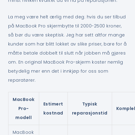
minst hvilken kvalitet du vil ha på reparasjonen.
La meg være helt ærlig med deg: hvis du ser tilbud
på MacBook Pro skjermbytte til 2000-2500 kroner,
så bør du være skeptisk. Jeg har sett altfor mange
kunder som har blitt lokket av slike priser, bare for å
måtte betale dobbelt til slutt når jobben må gjøres
om. En original MacBook Pro-skjerm koster nemlig
betydelig mer enn det i innkjøp for oss som
reparatører.
MacBook
Estimert
Typisk
Pro-
Komplek
kostnad
reparasjonstid
modell
MacBook