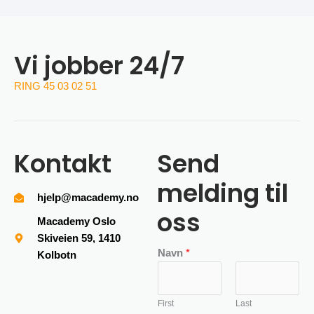
Vi jobber 24/7
RING 45 03 02 51
Kontakt
Send
melding til
hjelp@macademy.no
oss
Macademy Oslo
Skiveien 59, 1410
Navn
*
Kolbotn
First
Last