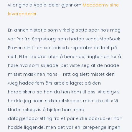
vi originale Apple-deler gjennom
Macademy sine
leverandører
.
En annen historie som virkelig satte spor hos meg
var Per fra Sarpsborg, som hadde sendt MacBook
Pro-en sin til en «autorisert» reparatør de fant på
nett. Etter tre uker uten å høre noe, ringte han for å
høre hva som skjedde. Det viste seg at de hadde
mistet maskinen hans – rett og slett mistet den!
«Jeg hadde fem års arbeid lagret på den
harddisken,» sa han da han kom til oss. «Heldigvis
hadde jeg noen sikkerhetskopier, men ikke alt.» Vi
klarte heldigvis å hjelpe ham med
datagjenoppretting fra et par eldre backup-er han
hadde liggende, men det var en lærepenge ingen