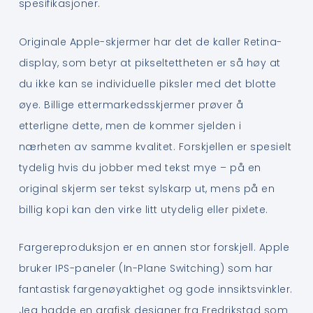
spesifikasjoner.
Originale Apple-skjermer har det de kaller Retina-
display, som betyr at pikseltettheten er så høy at
du ikke kan se individuelle piksler med det blotte
øye. Billige ettermarkedsskjermer prøver å
etterligne dette, men de kommer sjelden i
nærheten av samme kvalitet. Forskjellen er spesielt
tydelig hvis du jobber med tekst mye – på en
original skjerm ser tekst sylskarp ut, mens på en
billig kopi kan den virke litt utydelig eller pixlete.
Fargereproduksjon er en annen stor forskjell. Apple
bruker IPS-paneler (In-Plane Switching) som har
fantastisk fargenøyaktighet og gode innsiktsvinkler.
Jeg hadde en grafisk designer fra Fredrikstad som