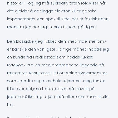
historier – og jeg må si, kreativiteten folk viser når
det gjelder å ødelegge elektronikk er ganske
imponerende! Men spøk til side, det er faktisk noen
mønstre jeg har lagt merke til som går igjen.
Den klassiske «jeg-lukket-den-med-noe-mellom»
er kanskje den vanligste. Forrige måned hadde jeg
en kunde fra Fredrikstad som hadde lukket
MacBook Pro-en med øreproppene liggende på
tastaturet. Resultatet? Et flott spindelvevsmønster
som spredte seg over hele skjermen. «Jeg tenkte
ikke over det,» sa han, «det var så travelt på
jobben.» Slike ting skjer altså oftere enn man skulle
tro.