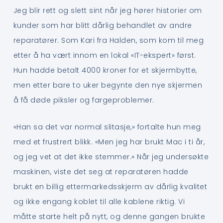
Jeg blir rett og slett sint når jeg hører historier om
kunder som har blitt dårlig behandlet av andre
reparatører. Som Kari fra Halden, som kom til meg
etter å ha vært innom en lokal «IT-ekspert» først.
Hun hadde betalt 4000 kroner for et skjermbytte,
men etter bare to uker begynte den nye skjermen
å få døde piksler og fargeproblemer.
«Han sa det var normal slitasje,» fortalte hun meg
med et frustrert blikk. «Men jeg har brukt Mac i ti år,
og jeg vet at det ikke stemmer.» Når jeg undersøkte
maskinen, viste det seg at reparatøren hadde
brukt en billig ettermarkedsskjerm av dårlig kvalitet
og ikke engang koblet til alle kablene riktig. Vi
måtte starte helt på nytt, og denne gangen brukte