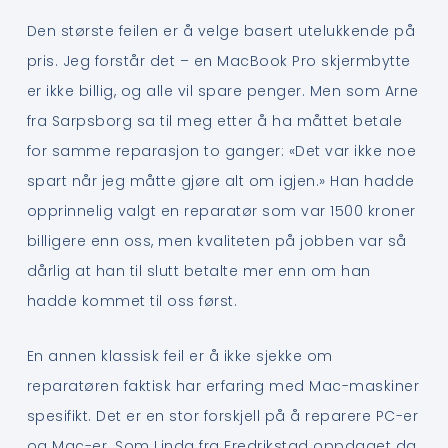
Den største feilen er å velge basert utelukkende på
pris. Jeg forstår det – en MacBook Pro skjermbytte
er ikke billig, og alle vil spare penger. Men som Arne
fra Sarpsborg sa til meg etter å ha måttet betale
for samme reparasjon to ganger: «Det var ikke noe
spart når jeg måtte gjøre alt om igjen.» Han hadde
opprinnelig valgt en reparatør som var 1500 kroner
billigere enn oss, men kvaliteten på jobben var så
dårlig at han til slutt betalte mer enn om han
hadde kommet til oss først.
En annen klassisk feil er å ikke sjekke om
reparatøren faktisk har erfaring med Mac-maskiner
spesifikt. Det er en stor forskjell på å reparere PC-er
og Mac-er. Som Linda fra Fredrikstad oppdaget da