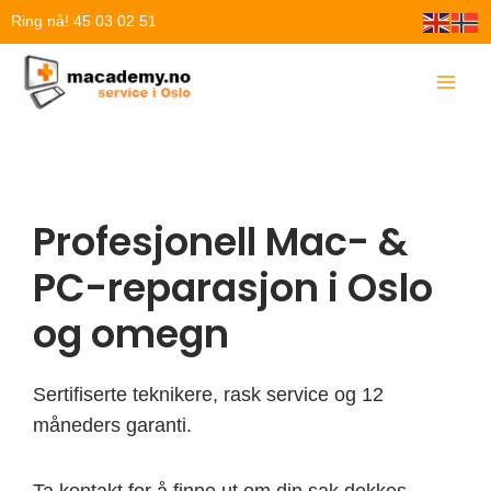
Hopp
Ring nå! 45 03 02 51
rett
til
innholdet
Profesjonell Mac- &
PC-reparasjon i Oslo
og omegn
Sertifiserte teknikere, rask service og 12
måneders garanti.
Ta kontakt for å finne ut om din sak dekkes