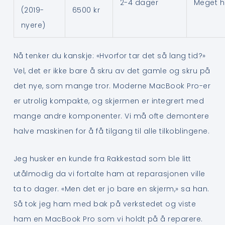
2-4 dager
Meget 
(2019-
6500 kr
nyere)
Nå tenker du kanskje: «Hvorfor tar det så lang tid?»
Vel, det er ikke bare å skru av det gamle og skru på
det nye, som mange tror. Moderne MacBook Pro-er
er utrolig kompakte, og skjermen er integrert med
mange andre komponenter. Vi må ofte demontere
halve maskinen for å få tilgang til alle tilkoblingene.
Jeg husker en kunde fra Rakkestad som ble litt
utålmodig da vi fortalte ham at reparasjonen ville
ta to dager. «Men det er jo bare en skjerm,» sa han.
Så tok jeg ham med bak på verkstedet og viste
ham en MacBook Pro som vi holdt på å reparere.