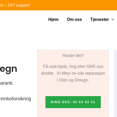
lo – 24/7 support!
Hjem
Om oss
Tjenester
Haster det?
megn
Få rask hjelp, ring eller SMS oss
direkte. Vi tilbyr on-site reparasjon
i Oslo og Omegn.
aranti.
innboforsikring
RING OSS: 45 03 02 51