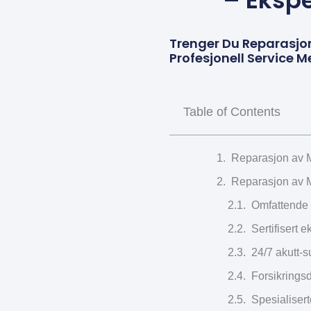
– Ekspe
Trenger Du Reparasjo
Profesjonell Service 
Table of Contents
Reparasjon av M
Reparasjon av M
Omfattende 
Sertifisert 
24/7 akutt-s
Forsikrings
Spesialisert