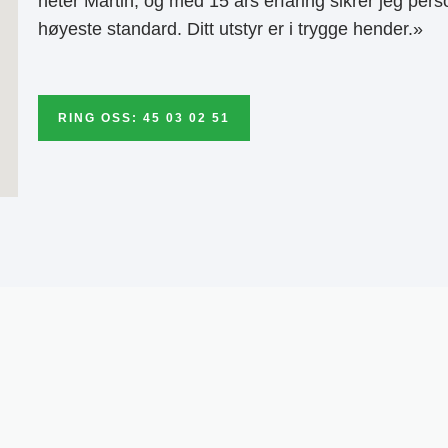
heter Martin, og med 15 års erfaring sikrer jeg pers
høyeste standard. Ditt utstyr er i trygge hender.»
RING OSS: 45 03 02 51