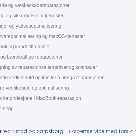
ade og væskeskadereparasjoner
ng og sikkerhetskopi-tjenester
ger og ytelsesoptimalisering
vareoptimalisering og macOS-tjenester
anti og kundetilfredshet
 og bærekraftige reparasjoner
ing av reparasjonsalternativer og kostnader
de vedlikehold og tips for å unngå reparasjoner
re-vedlikehold og optimalisering
s for profesjonell MacBook-reparasjon
innlegg
redrikstad og Sarpsborg – Ekspertservice med forsikr