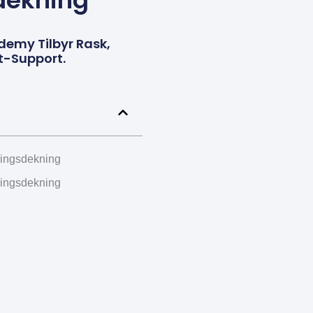
sdekning
emy Tilbyr Rask,
t-Support.
ringsdekning
ringsdekning