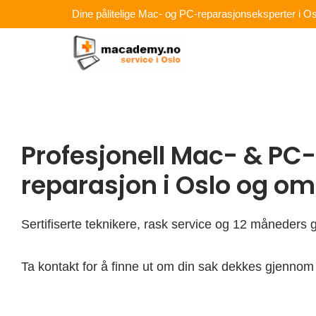
Hopp
Dine pålitelige Mac- og PC-reparasjonseksperter i Os
rett
til
innholdet
Profesjonell Mac- & PC-
reparasjon i Oslo og o
Sertifiserte teknikere, rask service og 12 måneders g
Ta kontakt for å finne ut om din sak dekkes gjennom 