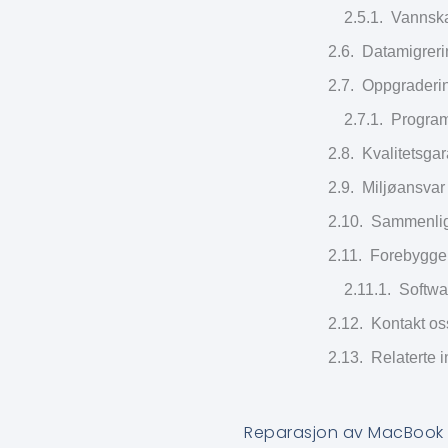
Vannsk
Datamigreri
Oppgraderin
Program
Kvalitetsgar
Miljøansvar
Sammenlign
Forebyggen
Softwa
Kontakt os
Relaterte 
Reparasjon av MacBook F