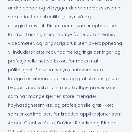
andre behov, og vi bygger derfor arbeidsstasjoner
som prioriterer stabilitet, støynivå og
energieffektivitet. Disse maskinene er optimalisert
for multitasking med mange åpne dokumenter,
videomøter, og langvarig bruk uten overoppheting.
Vi inkluderer ofte redundante lagringsløsninger og
profesjonelle nettverkskort for maksimal
pålitelighet. For kreative yrkesutøvere som
fotografer, videoredigerere og grafiske designere
bygger vi workstations med kraftige prosessorer
som har mange kjerner, store mengder
høyhastighetsmikre, og profesjonelle grafikkort
som er optimalisert for kreative applikasjoner som
Adobe Creative Suite, DaVinci Resolve og Blender.
Vi konfigurerer også fargeaktive skjermer og