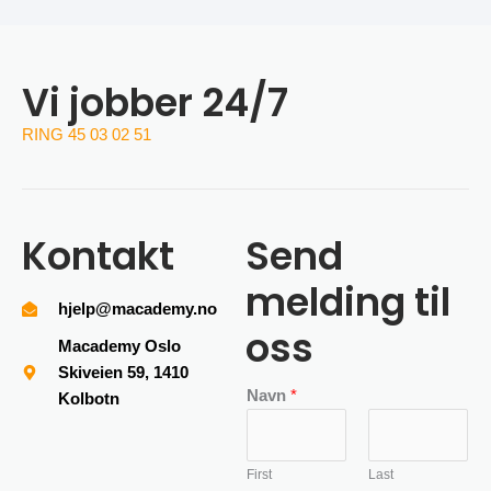
Vi jobber 24/7
RING 45 03 02 51
Kontakt
Send
melding til
hjelp@macademy.no
oss
Macademy Oslo
Skiveien 59, 1410
Navn
*
Kolbotn
First
Last