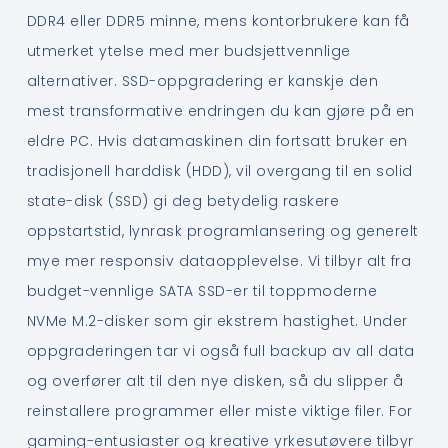
DDR4 eller DDR5 minne, mens kontorbrukere kan få
utmerket ytelse med mer budsjettvennlige
alternativer. SSD-oppgradering er kanskje den
mest transformative endringen du kan gjøre på en
eldre PC. Hvis datamaskinen din fortsatt bruker en
tradisjonell harddisk (HDD), vil overgang til en solid
state-disk (SSD) gi deg betydelig raskere
oppstartstid, lynrask programlansering og generelt
mye mer responsiv dataopplevelse. Vi tilbyr alt fra
budget-vennlige SATA SSD-er til toppmoderne
NVMe M.2-disker som gir ekstrem hastighet. Under
oppgraderingen tar vi også full backup av all data
og overfører alt til den nye disken, så du slipper å
reinstallere programmer eller miste viktige filer. For
gaming-entusiaster og kreative yrkesutøvere tilbyr