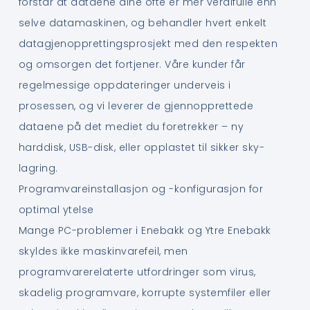
forstår at dataene dine ofte er mer verdifulle enn
selve datamaskinen, og behandler hvert enkelt
datagjenopprettingsprosjekt med den respekten
og omsorgen det fortjener. Våre kunder får
regelmessige oppdateringer underveis i
prosessen, og vi leverer de gjennopprettede
dataene på det mediet du foretrekker – ny
harddisk, USB-disk, eller opplastet til sikker sky-
lagring.
Programvareinstallasjon og -konfigurasjon for
optimal ytelse
Mange PC-problemer i Enebakk og Ytre Enebakk
skyldes ikke maskinvarefeil, men
programvarerelaterte utfordringer som virus,
skadelig programvare, korrupte systemfiler eller