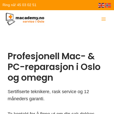
Hopp
Ring nå! 45 03 02 51
rett
til
innholdet
Profesjonell Mac- &
PC-reparasjon i Oslo
og omegn
Sertifiserte teknikere, rask service og 12
måneders garanti.
Ta kontakt for å finne ut om din sak dekkes