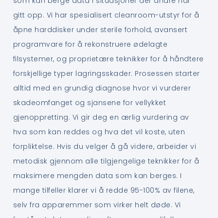
som kan berge data i situasjoner der andre har
gitt opp. Vi har spesialisert cleanroom-utstyr for å
åpne harddisker under sterile forhold, avansert
programvare for å rekonstruere ødelagte
filsystemer, og proprietære teknikker for å håndtere
forskjellige typer lagringsskader. Prosessen starter
alltid med en grundig diagnose hvor vi vurderer
skadeomfanget og sjansene for vellykket
gjenoppretting. Vi gir deg en ærlig vurdering av
hva som kan reddes og hva det vil koste, uten
forpliktelse. Hvis du velger å gå videre, arbeider vi
metodisk gjennom alle tilgjengelige teknikker for å
maksimere mengden data som kan berges. I
mange tilfeller klarer vi å redde 95-100% av filene,
selv fra apparemmer som virker helt døde. Vi