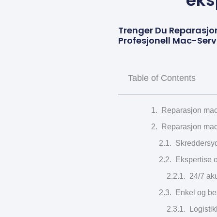
eks
Trenger Du Reparasjo
Profesjonell Mac-Servi
Table of Contents
Reparasjon macb
Reparasjon macb
Skreddersyd
Ekspertise o
24/7 aku
Enkel og beky
Logistik