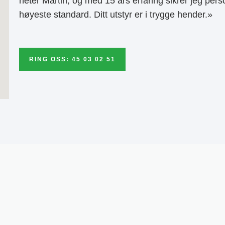
heter Martin, og med 15 års erfaring sikrer jeg pers
høyeste standard. Ditt utstyr er i trygge hender.»
RING OSS: 45 03 02 51