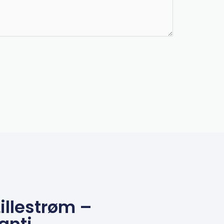
llestrøm –