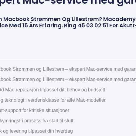
pert Mac-service med gar
n Macbook Strømmen Og Lillestrøm? Macademy T
ce Med 15 Års Erfaring. Ring 45 03 02 51 For Akutt
ook Strømmen og Lillestrøm – ekspert Mac-service med garan
ook Strømmen og Lillestrøm – ekspert Mac-service med garan
d Mac-reparasjon tilpasset ditt behov og budsjett
g teknologi i verdensklasse for alle Mac-modeller
tt-support for kritiske situasjoner
mringsfri prosess fra start til slutt
k og levering tilpasset din hverdag