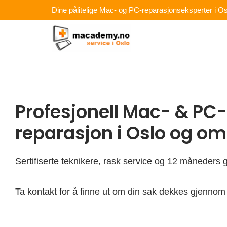
Hopp
Dine pålitelige Mac- og PC-reparasjonseksperter i Os
rett
til
innholdet
Profesjonell Mac- & PC-
reparasjon i Oslo og o
Sertifiserte teknikere, rask service og 12 måneders g
Ta kontakt for å finne ut om din sak dekkes gjennom 