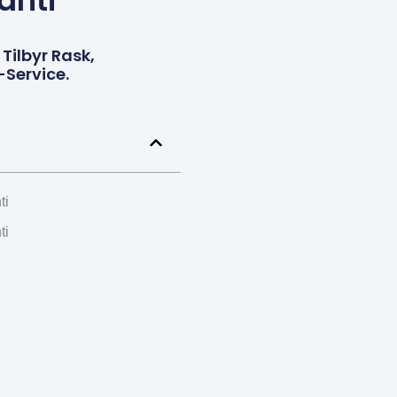
anti
ilbyr Rask,
-Service.
ti
ti