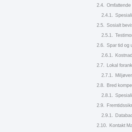
Omfattende 
Spesiali
Sosialt bevi
Testimon
Spar tid og
Kostnad
Lokal foran
Miljøve
Bred kompet
Spesiali
Fremtidssik
Databac
Kontakt Ma