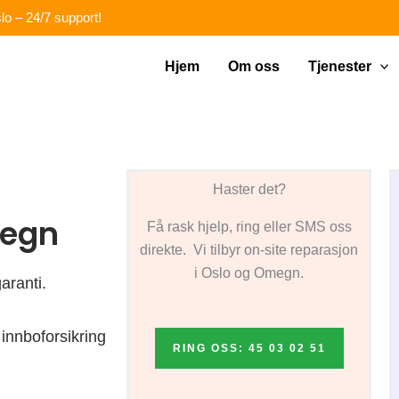
lo – 24/7 support!
Hjem
Om oss
Tjenester
Haster det?
megn
Få rask hjelp, ring eller SMS oss
direkte. Vi tilbyr on-site reparasjon
i Oslo og Omegn.
aranti.
innboforsikring
RING OSS: 45 03 02 51