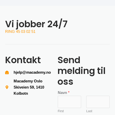
Vi jobber 24/7
RING 45 03 02 51
Kontakt
Send
melding til
hjelp@macademy.no
oss
Macademy Oslo
Skiveien 59, 1410
Navn
*
Kolbotn
First
Last