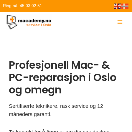
Hopp
Ring nå! 45 03 02 51
rett
til
innholdet
Profesjonell Mac- &
PC-reparasjon i Oslo
og omegn
Sertifiserte teknikere, rask service og 12
måneders garanti.
Ta kontakt for å finne ut om din sak dekkes