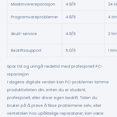
Maskinvarereparasjon
4.9/5
24 t
Programvareproblemer
4.8/5
4 ti
Akutt-service
4.9/5
2 ti
Bedriftssupport
5.0/5
1 ti
Spar tid og unngå nedetid med profesjonell PC-
reparasjon
I dagens digitale verden kan PC-problemer lamme
produktiviteten din, enten du er student,
profesjonell, eller driver egen bedrift. Tiden du
bruker på å prøve å fikse problemene selv, eller
ventetiden hos upålitelige reparatører, kan være