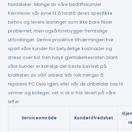
harddisker. Mange av våre bedriftskunder
fremhever vår evne til å forstå deres spesifikke
behov og levere løsninger som ikke bare fikser
problemet, men også forebygger fremtidige
utfordringer. Denne proaktive tilnærmingen har
spart våre kunder for betydelige kostnader og
stress over tid. Den høye gjentakelsesraten blant
våre kunder er kanskje det beste beviset på
kvaliteten av vårt arbeid. Når folk trenger å
reparere PC Oslo igjen, eller når de anbefaler oss til
venner og kolleger, vet vi at vi har levert på våre
løfter.
Gje
Serviceområde
Kundetilfredshet
r