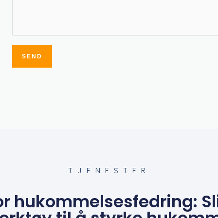
SEND
Alternative:
TJENESTER
or hukommelsesfedring: Sl