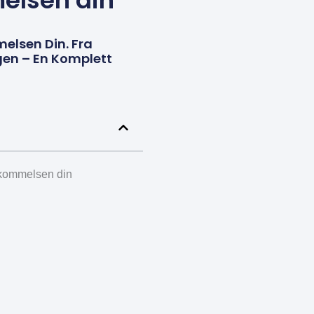
melsen din
lsen Din. Fra
gen – En Komplett
hukommelsen din