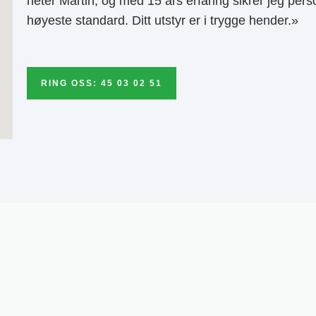
heter Martin, og med 15 års erfaring sikrer jeg pers
høyeste standard. Ditt utstyr er i trygge hender.»
RING OSS: 45 03 02 51