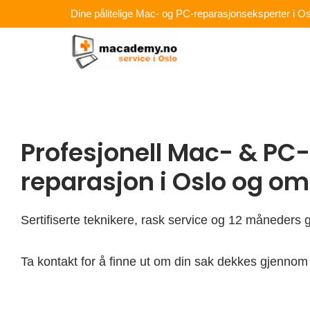
Hopp
Dine pålitelige Mac- og PC-reparasjonseksperter i Os
rett
til
innholdet
Profesjonell Mac- & PC-
reparasjon i Oslo og o
Sertifiserte teknikere, rask service og 12 måneders g
Ta kontakt for å finne ut om din sak dekkes gjennom 