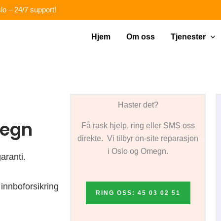
lo – 24/7 support!
Hjem
Om oss
Tjenester
Haster det?
megn
Få rask hjelp, ring eller SMS oss
direkte. Vi tilbyr on-site reparasjon
i Oslo og Omegn.
aranti.
innboforsikring
RING OSS: 45 03 02 51