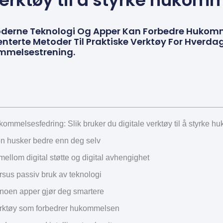
verktøy til å styrke hukom
erne Teknologi Og Apper Kan Forbedre Hukomme
terte Metoder Til Praktiske Verktøy For Hverda
ommelsestrening.
kommelsesfedring: Slik bruker du digitale verktøy til å styrke 
en husker bedre enn deg selv
mellom digital støtte og digital avhengighet
rsus passiv bruk av teknologi
 noen apper gjør deg smartere
rktøy som forbedrer hukommelsen