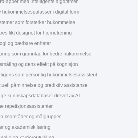
rd-apper med intelligente algoritmer
 hukommelsespalasser i digital form
stemer som forsterker hukommelse
esifikt designet for hjernetrening
ogi og bærbare enheter
ring som grunnlag for bedre hukommelse
tsmåling og dens effekt på kognisjon
elligens som personlig hukommelsesassistent
tuell påminnelse og prediktiv assistanse
ige kunnskapsdatabaser drevet av AI
e repetisjonsassistenter
bruksområder og målgrupper
er og akademisk læring
nelle og karriereutvikling