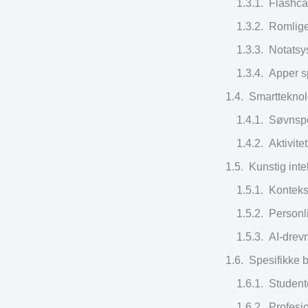
Flashca
Romlige
Notatsy
Apper sp
Smartteknol
Søvnspo
Aktivite
Kunstig int
Konteks
Personl
AI-drevn
Spesifikke 
Student
Profesjo